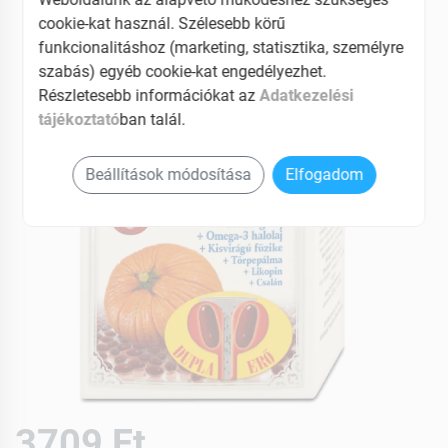
EAN: 5999883802403
cookie-kat használ. Szélesebb körű
funkcionalitáshoz (marketing, statisztika, személyre
szabás) egyéb cookie-kat engedélyezhet.
Részletesebb információkat az
Adatkezelési
tájékoztató
ban talál.
Beállítások módosítása
Elfogadom
3709 Ft