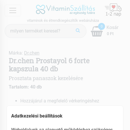
menu
vitaminok és étrendkiegészítők webáruháza
Termék
0
Kosár
keresés
0 Ft
Márka:
Dr.chen
Dr.chen Prostayol 6 forte
kapszula 40 db
Prosztata panaszok kezelésére
Tartalom: 40 db
Hozzájárul a megfelelő vérkeringéshez
A formula biztosítja a megfelelő felszívódást
Hozzájárul a prosztata egészséges működésének
Adatkezelési beállítások
fenntartásához
Weboldalunk az alapvető működéshez szükséges