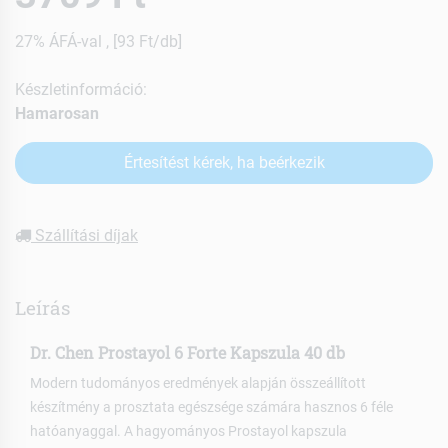
27% ÁFÁ-val , [93 Ft/db]
Készletinformáció:
Hamarosan
Értesítést kérek, ha beérkezik
Szállítási díjak
Leírás
Dr. Chen Prostayol 6 Forte Kapszula 40 db
Modern tudományos eredmények alapján összeállított
készítmény a prosztata egészsége számára hasznos 6 féle
hatóanyaggal. A hagyományos Prostayol kapszula