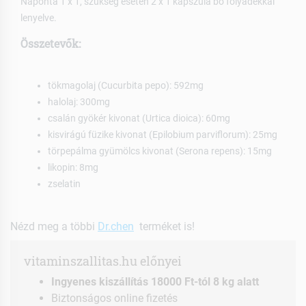
Naponta 1 x 1, szükség esetén 2 x 1 kapszula bő folyadékkal
lenyelve.
Összetevők:
tökmagolaj (Cucurbita pepo): 592mg
halolaj: 300mg
csalán gyökér kivonat (Urtica dioica): 60mg
kisvirágú füzike kivonat (Epilobium parviflorum): 25mg
törpepálma gyümölcs kivonat (Serona repens): 15mg
likopin: 8mg
zselatin
Nézd meg a többi
Dr.chen
terméket is!
vitaminszallitas.hu előnyei
Ingyenes kiszállítás 18000 Ft-tól 8 kg alatt
Biztonságos online fizetés