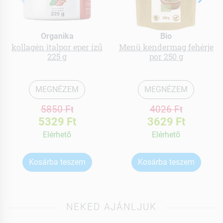
Organika
Bio
kollagén italpor eper ízű
Menü kendermag fehérje
225 g
por 250 g
MEGNÉZEM
MEGNÉZEM
5850 Ft
4026 Ft
5329 Ft
3629 Ft
Elérhetõ
Elérhetõ
Kosárba teszem
Kosárba teszem
NEKED AJÁNLJUK