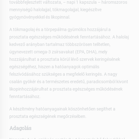
továbbfejlesztett változata, – napi 1 kapszula – háromszoros
mennyiségű halolajjal, tökmagolajjal, kiegészítve
gyógynövényekkel és likopinnal.
A tökmagolaj és a törpepálma gyümölcs hozzájárul a
prosztata egészséges működésének fenntartásához. A halolaj
kedvező arányban tartalmaz többszörösen telítetlen,
úgynevezett omega-3 zsírsavakat (EPA, DHA), mely
hozzájárulhat a prosztata körül lévő szervek keringésének
egészségéhez, hiszen a hatóanyagok optimális
felszívódásához szükséges a megfelelő keringés. A nagy
csalán gyökér és a természetes eredetű, paradicsomból kivont
likopinhozzájárulhat a prosztata egészséges működésének
fenntartásához.
A készítmény hatóanyagainak köszönhetően segíthet a
prosztata egészségének megőrzésében.
Adagolás