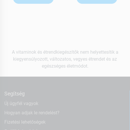
A vitaminok és étrendkiegészítők nem helyettesítik a
kiegyensúlyozott, változatos, vegyes étrendet és az
egészséges életmódot.
Segítség
Új ügyfél vagyok
Hogyan adjak le rendelést?
Fizetési lehetőségek