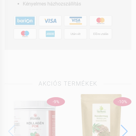
Kényelmes házhozszállítás
Utánvét
Előre utalás
AKCIÓS TERMÉKEK
-9%
-10%