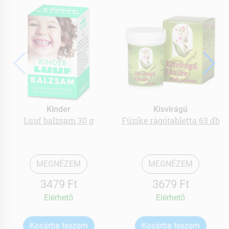
Kinder
Kisvirágú
Luuf balzsam 30 g
Füzike rágótabletta 63 db
MEGNÉZEM
MEGNÉZEM
3479 Ft
3679 Ft
Elérhetõ
Elérhetõ
Kosárba teszem
Kosárba teszem