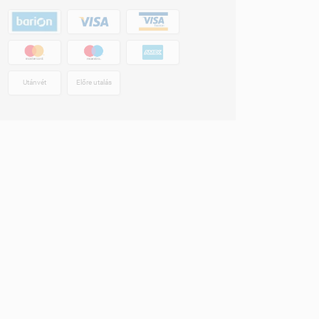
Utánvét
Előre utalás