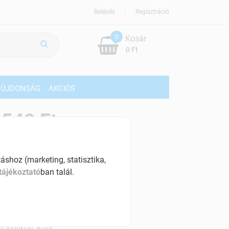
Belépés
Regisztráció
0
Kosár
0 Ft
ÚJDONSÁG
AKCIÓS
549 Ft
% ÁFÁ-val , [25490 Ft/l]
shoz (marketing, statisztika,
szletinformáció:
tájékoztató
ban talál.
érhetõ
ennyiben
hétfő 18:00 óráig rendelsz,
árható kiszállítás augusztus 12, szerda
.