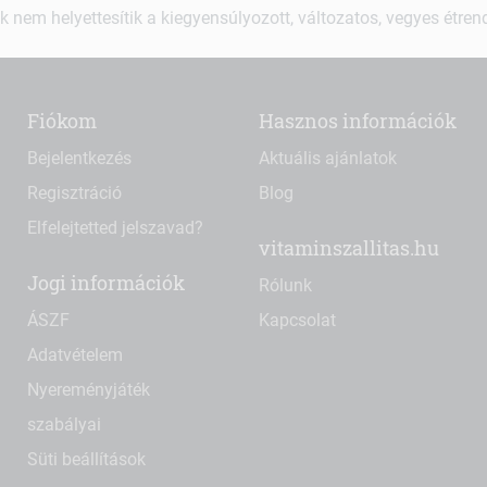
k nem helyettesítik a kiegyensúlyozott, változatos, vegyes étre
Fiókom
Hasznos információk
Bejelentkezés
Aktuális ajánlatok
Regisztráció
Blog
Elfelejtetted jelszavad?
vitaminszallitas.hu
Jogi információk
Rólunk
ÁSZF
Kapcsolat
Adatvételem
Nyereményjáték
szabályai
Süti beállítások