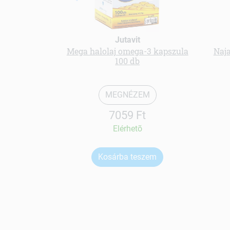
Jutavit
Mega halolaj omega-3 kapszula
Naj
100 db
MEGNÉZEM
7059 Ft
Elérhetõ
Kosárba teszem