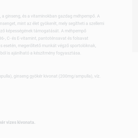
lére, a ginseng, és a vitaminokban gazdag méhpempő. A
nsenget, mint az élet gyökerét, mely segítheti a szellemi
dekező képességének támogatását. A méhpempő
6-, C- és E-vitamint, pantoténsavat és folsavat
s esetén, megerőltető munkát végző sportolóknak,
ól is ajánlható a készítmény fogyasztása.
la), ginseng gyökér kivonat (200mg/ampulla), víz.
ér vizes kivonata.