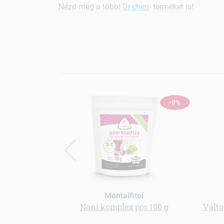
Nézd meg a többi
Dr.chen
terméket is!
-9%
Mentalfitol
Noni komplex por 100 g
Válto