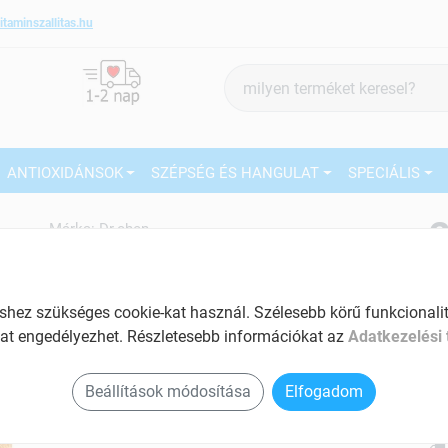
itaminszallitas.hu
Termék
keresés
ANTIOXIDÁNSOK
SZÉPSÉG ÉS HANGULAT
SPECIÁLIS
2
Márka:
Dr.chen
Dr.chen Pollen ginseng royal
jelly ampulla 10x10ml 100 ml
27
Immunerősítő készítmény
ez szükséges cookie-kat használ. Szélesebb körű funkcionalitá
Ké
at engedélyezhet. Részletesebb információkat az
Adatkezelési 
Tartalom: 100 ml
El
5 féle vitamint tartalmaz
Beállítások módosítása
Elfogadom
Am
Hozzájárul a szellemi és fizikai frissesség
a v
megőrzéséhez