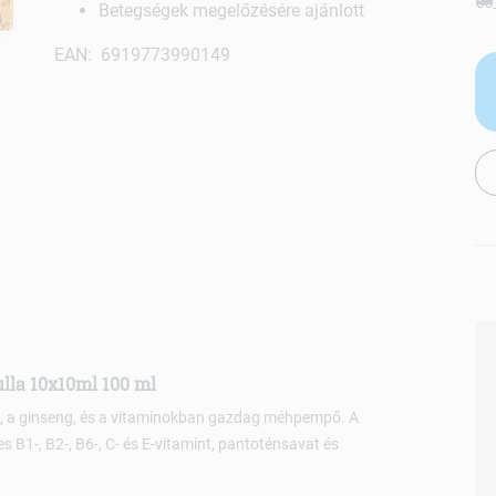
Betegségek megelőzésére ajánlott
EAN: 6919773990149
lla 10x10ml 100 ml
lére, a ginseng, és a vitaminokban gazdag méhpempő. A
B1-, B2-, B6-, C- és E-vitamint, pantoténsavat és