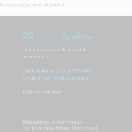
ndet és az egészséges életmódot.
vitaminok és étrendkiegészítők
webáruháza
Ügyfélszolgálat:
+36-20-593-0902
E-mail:
info@vitaminszallitas.hu
Kövess minket:
Kényelmes, biztonságos
bankkártyás fizetés Barionnal