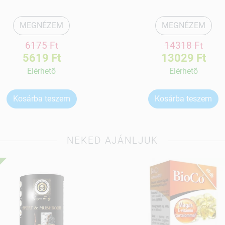
MEGNÉZEM
MEGNÉZEM
6175 Ft
14318 Ft
5619 Ft
13029 Ft
Elérhetõ
Elérhetõ
Kosárba teszem
Kosárba teszem
NEKED AJÁNLJUK