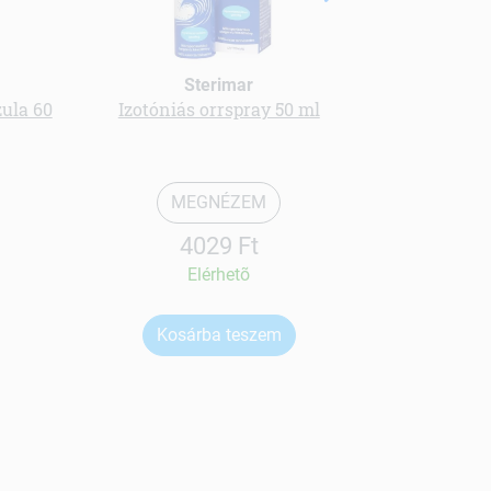
Sterimar
zula 60
Izotóniás orrspray 50 ml
Szelén
MEGNÉZEM
4029 Ft
Elérhetõ
Kosárba teszem
Ko