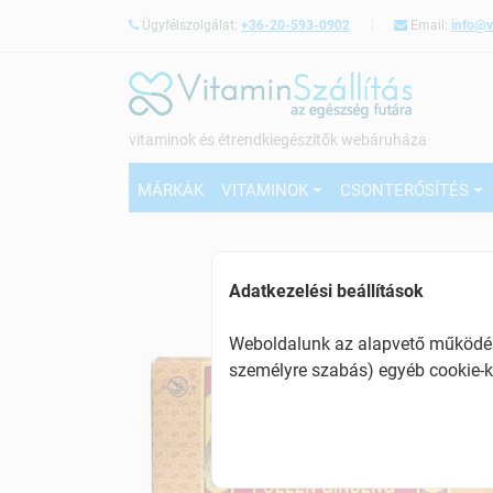
Ügyfélszolgálat:
+36-20-593-0902
Email:
info@v
vitaminok és étrendkiegészítők webáruháza
MÁRKÁK
VITAMINOK
CSONTERŐSÍTÉS
Adatkezelési beállítások
Weboldalunk az alapvető működésh
személyre szabás) egyéb cookie-k