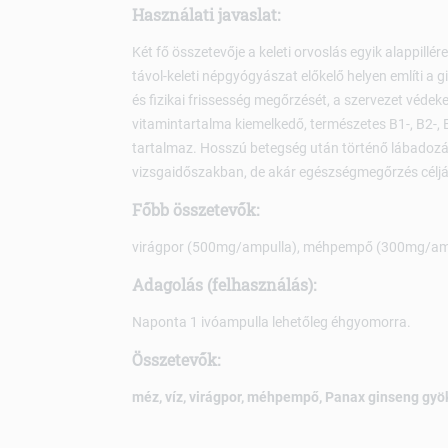
Használati javaslat:
Két fő összetevője a keleti orvoslás egyik alappil
távol-keleti népgyógyászat előkelő helyen említi a gi
és fizikai frissesség megőrzését, a szervezet vé
vitamintartalma kiemelkedő, természetes B1-, B2-, B
tartalmaz. Hosszú betegség után történő lábadozá
vizsgaidőszakban, de akár egészségmegőrzés céljáb
Főbb összetevők:
virágpor (500mg/ampulla), méhpempő (300mg/ampul
Adagolás (felhasználás):
Naponta 1 ivóampulla lehetőleg éhgyomorra.
Összetevők:
méz, víz, virágpor, méhpempő, Panax ginseng gyök