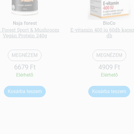
Naja forest
BioCo
a Forest Sport & Mushroom
E-vitamin 400 iu 60db kaps
Vegán Protein 240g
db
MEGNÉZEM
MEGNÉZEM
6679 Ft
4909 Ft
Elérhetõ
Elérhetõ
Kosárba teszem
Kosárba teszem