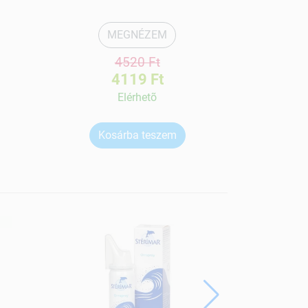
MEGNÉZEM
4520 Ft
4119 Ft
Elérhetõ
Kosárba teszem
Ko