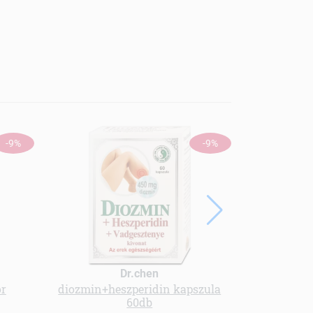
-9%
-9%
Dr.chen
Ph
or
diozmin+heszperidin kapszula
Májvédő
60db