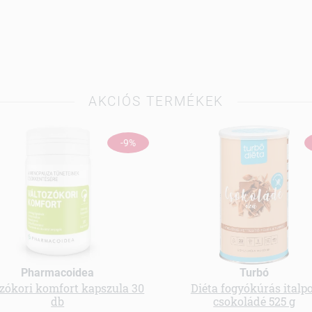
AKCIÓS TERMÉKEK
-9%
Pharmacoidea
Turbó
zókori komfort kapszula 30
Diéta fogyókúrás italp
db
csokoládé 525 g