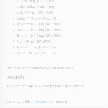
vas 28,3 mg (NRV 202%)
szója izoflavonoid 30 mg
cink 18,2 mg (NRV 182%)
szelén 110 µg (NRV 200%)
B2-vitamin 2,8 mg (NRV 200%)
B6-vitamin 2,8 mg (NRV 200%)
B1-vitamin 2,2 mg (NRV 200%)
króm 80 µg (NRV 200%)
folsav 400 µg (NRV 200%)
biotin 100 µg (NRV 200%)
NRV= felnőttek számára ajánlott napi bevitel.
Adagolás:
Naponta 2x1 kapszula bőséges folyadékkal lenyelve.
Nézd meg a többi
Dr.chen
terméket is!