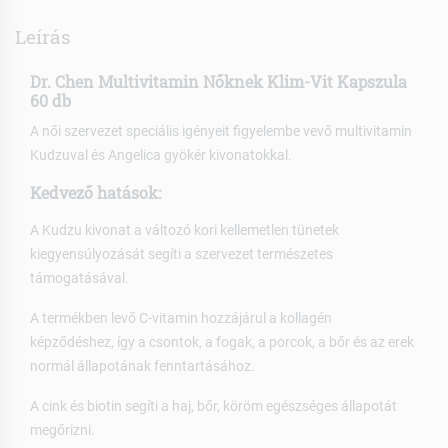
Leírás
Dr. Chen Multivitamin Nőknek Klim-Vit Kapszula
60 db
A női szervezet speciális igényeit figyelembe vevő multivitamin
Kudzuval és Angelica gyökér kivonatokkal.
Kedvező hatások:
A Kudzu kivonat a változó kori kellemetlen tünetek
kiegyensúlyozását segíti a szervezet természetes
támogatásával.
A termékben levő C-vitamin hozzájárul a kollagén
képződéshez, így a csontok, a fogak, a porcok, a bőr és az erek
normál állapotának fenntartásához.
A cink és biotin segíti a haj, bőr, köröm egészséges állapotát
megőrizni.