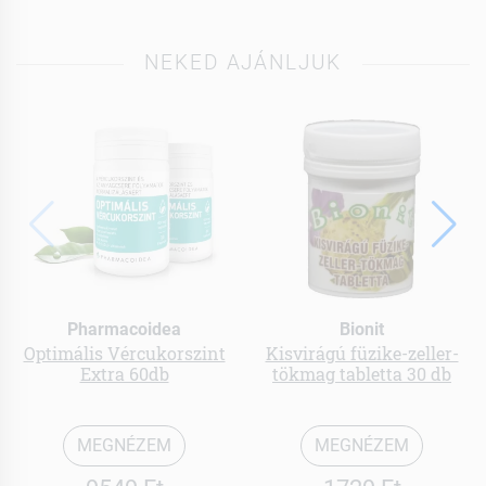
NEKED AJÁNLJUK
Pharmacoidea
Bionit
Optimális Vércukorszint
Kisvirágú füzike-zeller-
Extra 60db
tökmag tabletta 30 db
MEGNÉZEM
MEGNÉZEM