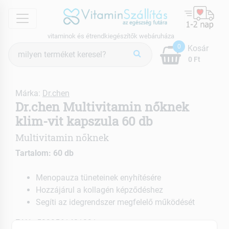
menu
vitaminok és étrendkiegészítők webáruháza
Termék
0
Kosár
keresés
0 Ft
Márka:
Dr.chen
Dr.chen Multivitamin nőknek
klim-vit kapszula 60 db
Multivitamin nőknek
Tartalom: 60 db
Menopauza tüneteinek enyhítésére
Hozzájárul a kollagén képződéshez
Segíti az idegrendszer megfelelő működését
EAN: 5999561421391