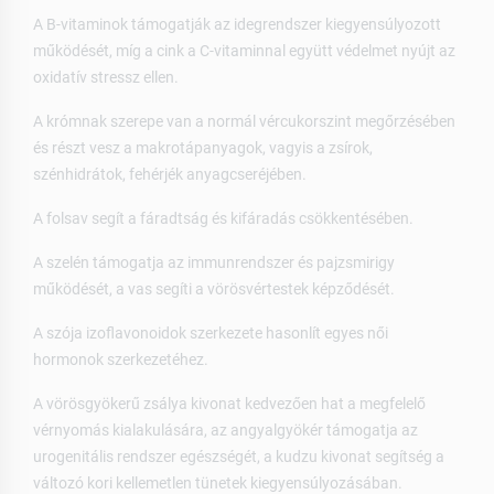
A B-vitaminok támogatják az idegrendszer kiegyensúlyozott
működését, míg a cink a C-vitaminnal együtt védelmet nyújt az
oxidatív stressz ellen.
A krómnak szerepe van a normál vércukorszint megőrzésében
és részt vesz a makrotápanyagok, vagyis a zsírok,
szénhidrátok, fehérjék anyagcseréjében.
A folsav segít a fáradtság és kifáradás csökkentésében.
A szelén támogatja az immunrendszer és pajzsmirigy
működését, a vas segíti a vörösvértestek képződését.
A szója izoflavonoidok szerkezete hasonlít egyes női
hormonok szerkezetéhez.
A vörösgyökerű zsálya kivonat kedvezően hat a megfelelő
vérnyomás kialakulására, az angyalgyökér támogatja az
urogenitális rendszer egészségét, a kudzu kivonat segítség a
változó kori kellemetlen tünetek kiegyensúlyozásában.