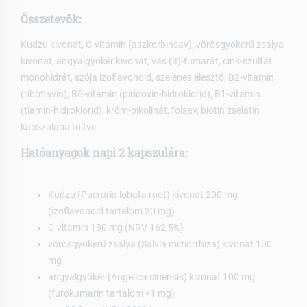
Összetevők:
Kudzu kivonat, C-vitamin (aszkorbinsav), vörösgyökerű zsálya
kivonat, angyalgyökér kivonat, vas (II)-fumarát, cink-szulfát
monohidrát, szója izoflavonoid, szelénes élesztő, B2-vitamin
(riboflavin), B6-vitamin (piridoxin-hidroklorid), B1-vitamin
(tiamin-hidroklorid), króm-pikolinát, folsav, biotin zselatin
kapszulába töltve.
Hatóanyagok napi 2 kapszulára:
Kudzu (Pueraria lobata root) kivonat 200 mg
(izoflavonoid tartalom 20 mg)
C-vitamin 130 mg (NRV 162,5%)
vörösgyökerű zsálya (Salvia miltiorrhiza) kivonat 100
mg
angyalgyökér (Angelica sinensis) kivonat 100 mg
(furokumarin tartalom <1 mg)