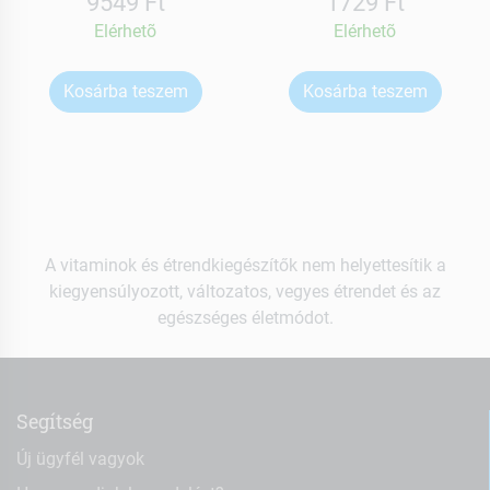
9549 Ft
1729 Ft
Elérhetõ
Elérhetõ
Kosárba teszem
Kosárba teszem
A vitaminok és étrendkiegészítők nem helyettesítik a
kiegyensúlyozott, változatos, vegyes étrendet és az
egészséges életmódot.
Segítség
Új ügyfél vagyok