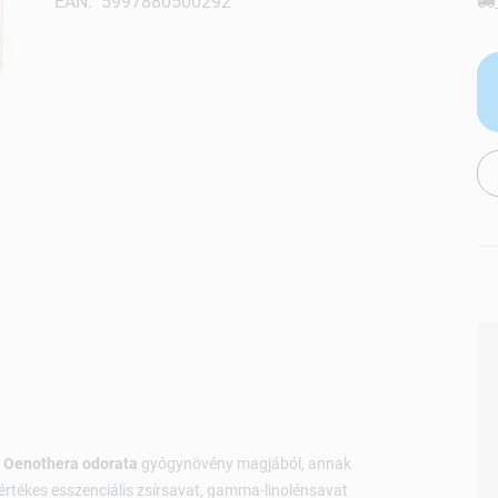
EAN: 5997880500292
ő
Oenothera odorata
gyógynövény magjából, annak
j értékes esszenciális zsírsavat, gamma-linolénsavat