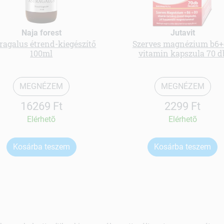
Naja forest
Jutavit
ragalus étrend-kiegészítő
Szerves magnézium b6
100ml
vitamin kapszula 70 d
MEGNÉZEM
MEGNÉZEM
16269 Ft
2299 Ft
Elérhetõ
Elérhetõ
Kosárba teszem
Kosárba teszem