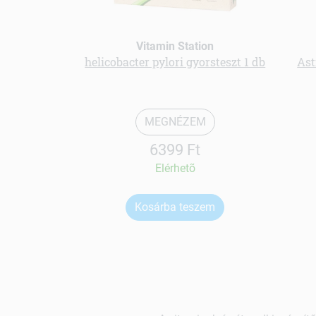
Vitamin Station
helicobacter pylori gyorsteszt 1 db
Ast
MEGNÉZEM
6399 Ft
Elérhetõ
Kosárba teszem