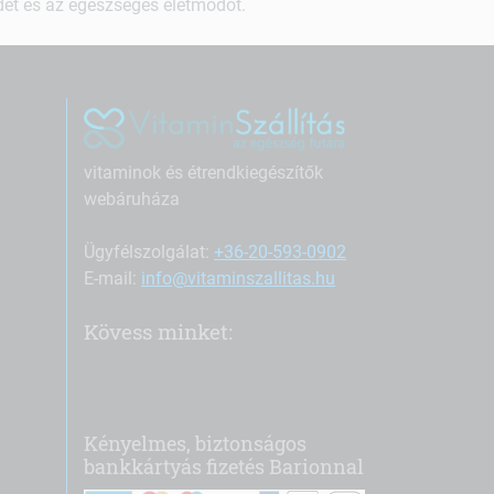
ndet és az egészséges életmódot.
vitaminok és étrendkiegészítők
webáruháza
Ügyfélszolgálat:
+36-20-593-0902
E-mail:
info@vitaminszallitas.hu
Kövess minket:
Kényelmes, biztonságos
bankkártyás fizetés Barionnal