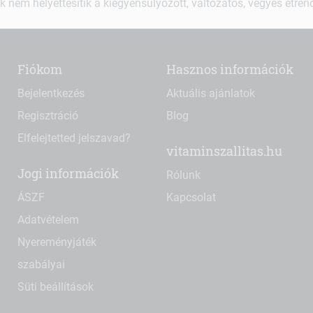
k nem helyettesítik a kiegyensúlyozott, változatos, vegyes étre
Fiókom
Hasznos információk
Bejelentkezés
Aktuális ajánlatok
Regisztráció
Blog
Elfelejtetted jelszavad?
vitaminszallitas.hu
Jogi információk
Rólunk
ÁSZF
Kapcsolat
Adatvételem
Nyereményjáték
szabályai
Süti beállítások