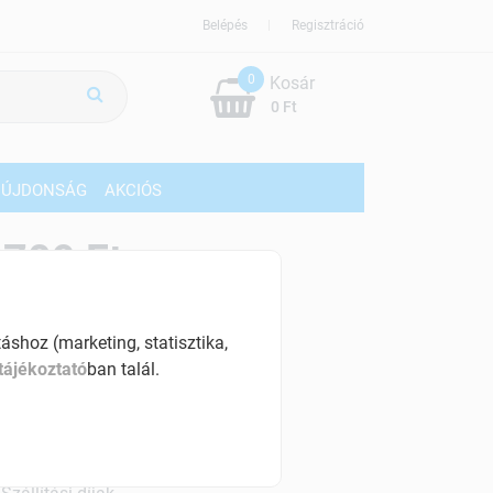
Belépés
Regisztráció
0
Kosár
0 Ft
ÚJDONSÁG
AKCIÓS
709 Ft
% ÁFÁ-val , [54 Ft/db]
shoz (marketing, statisztika,
szletinformáció:
tájékoztató
ban talál.
érhetõ
ennyiben
péntek 18:00 óráig rendelsz,
árható kiszállítás augusztus 11, kedd
.