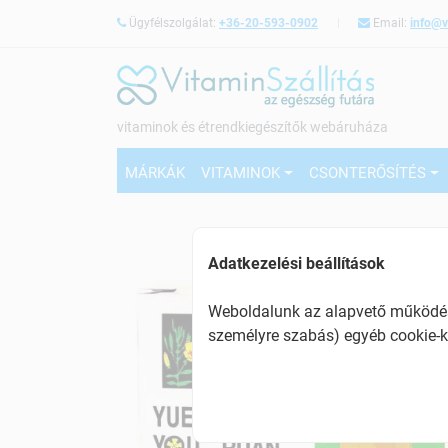
Ügyfélszolgálat:
+36-20-593-0902
Email:
info@v
vitaminok és étrendkiegészítők webáruháza
MÁRKÁK
VITAMINOK
CSONTERŐSÍTÉS
Adatkezelési beállítások
Weboldalunk az alapvető működésh
személyre szabás) egyéb cookie-k