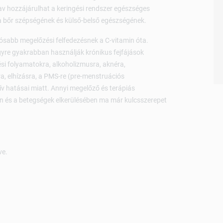
sav hozzájárulhat a keringési rendszer egészséges
 bőr szépségének és külső-belső egészségének.
iósabb megelőzési felfedezésnek a C-vitamin óta.
 egyre gyakrabban használják krónikus fejfájások
si folyamatokra, alkoholizmusra, aknéra,
lra, elhízásra, a PMS-re (pre-menstruációs
tív hatásai miatt. Annyi megelőző és terápiás
 és a betegségek elkerülésében ma már kulcsszerepet
ve.