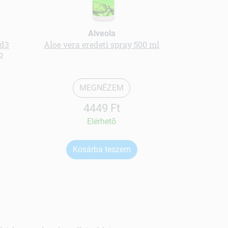
Arkoroya
Alveola
étrend-kieg
+d3
Aloe vera eredeti spray 500 ml
b
MEGNÉZEM
4449 Ft
Elérhetõ
Kosárba teszem
Ko