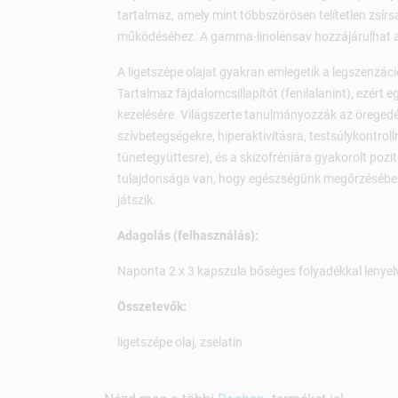
tartalmaz, amely mint többszörösen telítetlen zsír
működéséhez. A gamma-linolénsav hozzájárulhat a
A ligetszépe olajat gyakran emlegetik a legszenzác
Tartalmaz fájdalomcsillapítót (fenilalanint), ezért
kezelésére. Világszerte tanulmányozzák az öregedé
szívbetegségekre, hiperaktivitásra, testsúlykontrol
tünetegyüttesre), és a skizofréniára gyakorolt pozi
tulajdonsága van, hogy egészségünk megőrzésében
játszik.
Adagolás (felhasználás):
Naponta 2 x 3 kapszula bőséges folyadékkal lenyel
Összetevők:
ligetszépe olaj, zselatin