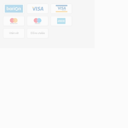
Utánvét
Előre utalás