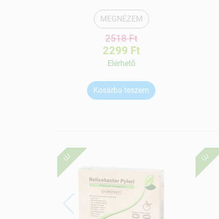
MEGNÉZEM
2518 Ft
2299 Ft
Elérhetõ
Kosárba teszem
ÚJ
ÚJ