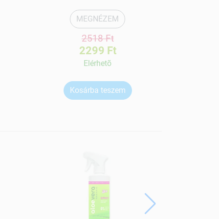
MEGNÉZEM
2518 Ft
2299 Ft
Elérhetõ
Kosárba teszem
Ko
ÚJ