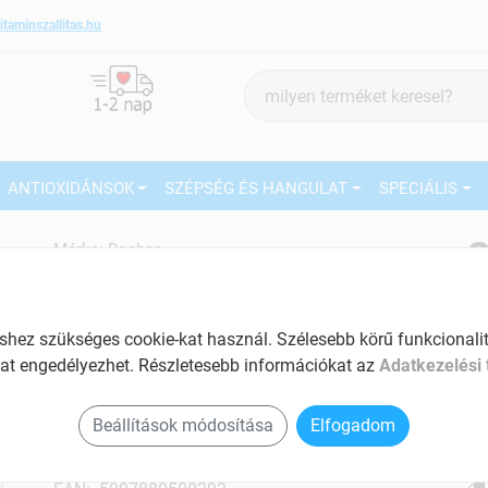
itaminszallitas.hu
Termék
keresés
ANTIOXIDÁNSOK
SZÉPSÉG ÉS HANGULAT
SPECIÁLIS
2
Márka:
Dr.chen
Dr.chen Ligetszépe kapszula 50
db
27
A bőr szépségéért
ez szükséges cookie-kat használ. Szélesebb körű funkcionalitá
Ké
at engedélyezhet. Részletesebb információkat az
Adatkezelési 
Tartalom: 50 db
El
Lassítja a bőr öregedését
Beállítások módosítása
Elfogadom
Am
Javítja a keringést
a v