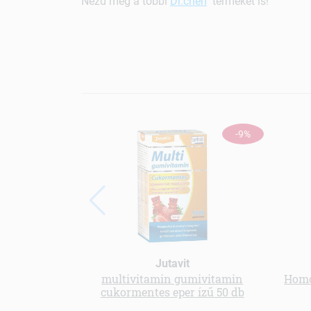
Nézd meg a többi
Dr.chen
terméket is!
-9%
Jutavit
multivitamin gumivitamin
Homo
cukormentes eper ízű 50 db