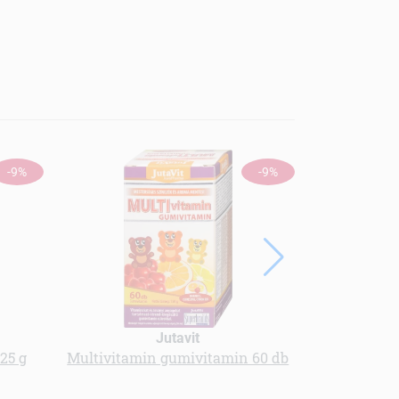
-9%
-9%
Jutavit
225 g
Multivitamin gumivitamin 60 db
Menü kender