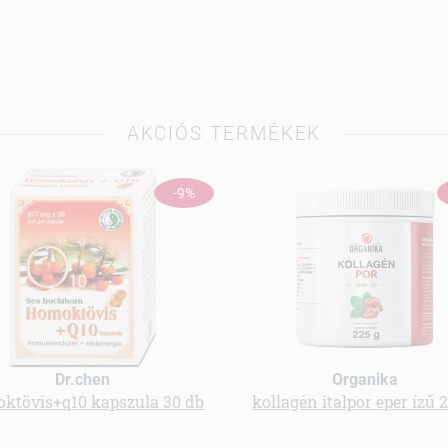
AKCIÓS TERMÉKEK
-9%
Dr.chen
Organika
ktövis+q10 kapszula 30 db
kollagén italpor eper ízű 