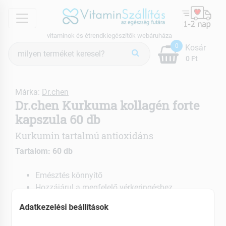
menu
vitaminok és étrendkiegészítők webáruháza
Termék
0
Kosár
keresés
0 Ft
Márka:
Dr.chen
Dr.chen Kurkuma kollagén forte
kapszula 60 db
Kurkumin tartalmú antioxidáns
Tartalom: 60 db
Emésztés könnyítő
Hozzájárul a megfelelő vérkeringéshez
Fiatalítja a bőrt
Adatkezelési beállítások
EAN: 5999561420189