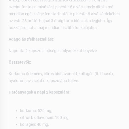
A szép bőr és egészséges ízületek érdekében a TCM elve
szerint fontos a minőségi, pihentető alvás, amely által a máj
meridián egészsége fenntartható. A pihentető alvás érdekében
az este 23 órától hajnal 3 óráig tartó időszak a legjobb. Így
hozzájárulhat a máj meridián tisztító funkciójához.
Adagolás (felhasználás):
Naponta 2 kapszula bőséges folyadékkal lenyelve
Összetevők:
Kurkuma őrlemény, citrus bioflavonoid, kollagén (II. típusú),
hyaluronsav zselatin kapszulába töltve.
Hatóanyagok a napi 2 kapszulára:
kurkuma: 520 mg,
citrus bioflavonoid: 100 mg,
kollagén: 40 mg,