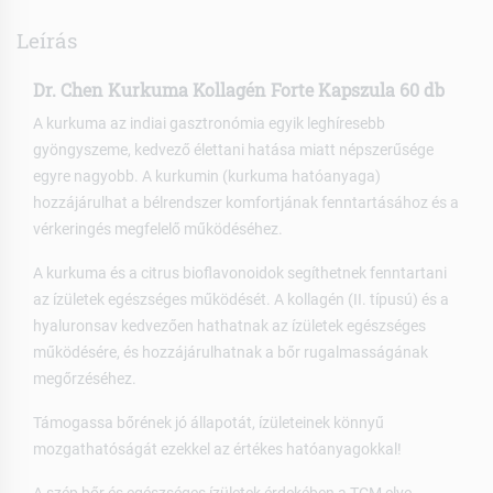
Leírás
Dr. Chen Kurkuma Kollagén Forte Kapszula 60 db
A kurkuma az indiai gasztronómia egyik leghíresebb
gyöngyszeme, kedvező élettani hatása miatt népszerűsége
egyre nagyobb. A kurkumin (kurkuma hatóanyaga)
hozzájárulhat a bélrendszer komfortjának fenntartásához és a
vérkeringés megfelelő működéséhez.
A kurkuma és a citrus bioflavonoidok segíthetnek fenntartani
az ízületek egészséges működését. A kollagén (II. típusú) és a
hyaluronsav kedvezően hathatnak az ízületek egészséges
működésére, és hozzájárulhatnak a bőr rugalmasságának
megőrzéséhez.
Támogassa bőrének jó állapotát, ízületeinek könnyű
mozgathatóságát ezekkel az értékes hatóanyagokkal!