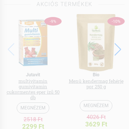
AKCIÓS TERMÉKEK
-9%
-10%
Jutavit
Bio
multivitamin
Menü kendermag fehérje
gumivitamin
por 250 g
cukormentes eper ízű 50
db
MEGNÉZEM
MEGNÉZEM
4026 Ft
2518 Ft
3629 Ft
2299 Ft