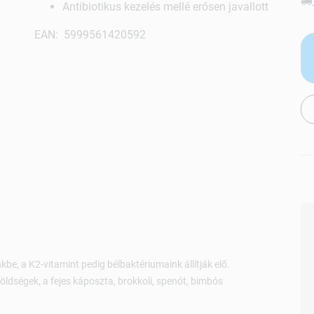
Antibiotikus kezelés mellé erősen javallott
EAN: 5999561420592
be, a K2-vitamint pedig bélbaktériumaink állítják elő.
zöldségek, a fejes káposzta, brokkoli, spenót, bimbós