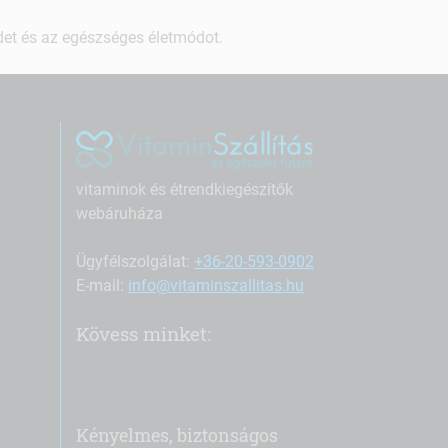
ndet és az egészséges életmódot.
vitaminok és étrendkiegészítők
webáruháza
Ügyfélszolgálat:
+36-20-593-0902
E-mail:
info@vitaminszallitas.hu
Kövess minket:
Kényelmes, biztonságos