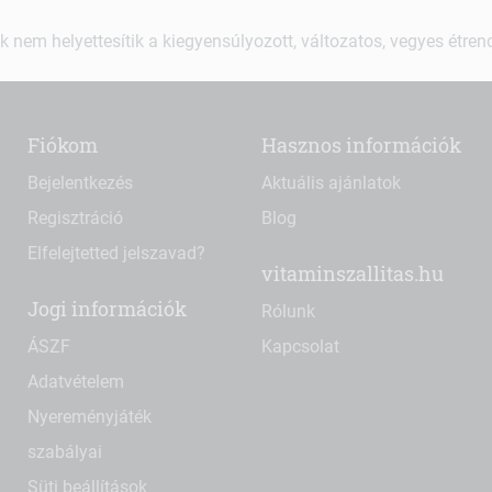
k nem helyettesítik a kiegyensúlyozott, változatos, vegyes étre
Fiókom
Hasznos információk
Bejelentkezés
Aktuális ajánlatok
Regisztráció
Blog
Elfelejtetted jelszavad?
vitaminszallitas.hu
Jogi információk
Rólunk
ÁSZF
Kapcsolat
Adatvételem
Nyereményjáték
szabályai
Süti beállítások