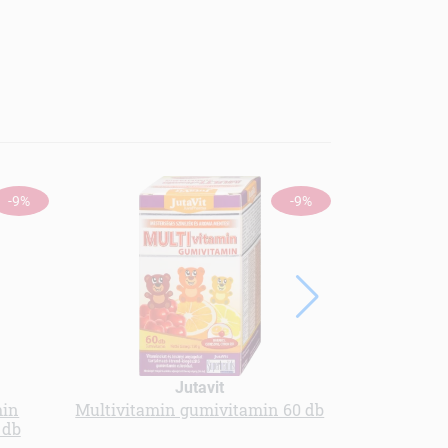
-9%
-9%
Jutavit
min
Multivitamin gumivitamin 60 db
Olimp
 db
napoz