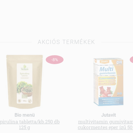
AKCIÓS TERMÉKEK
-8%
Bio menü
Jutavit
spirulina tabletta/kb.250 db
multivitamin gumivita
125 g
cukormentes eper ízű 50