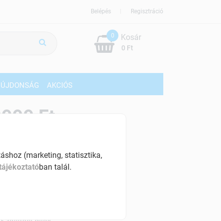
Belépés
Regisztráció
0
Kosár
0 Ft
ÚJDONSÁG
AKCIÓS
999 Ft
% ÁFÁ-val , [50 Ft/db]
shoz (marketing, statisztika,
szletinformáció:
tájékoztató
ban talál.
érhetõ
ennyiben
péntek 18:00 óráig rendelsz,
árható kiszállítás augusztus 11, kedd
.