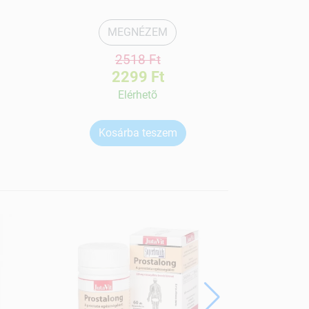
MEGNÉZEM
2518 Ft
2299 Ft
Elérhetõ
Kosárba teszem
Ko