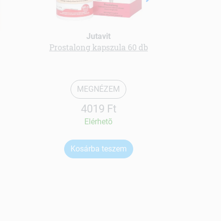
Jutavit
Prostalong kapszula 60 db
Bio maca p
MEGNÉZEM
4019 Ft
Elérhetõ
Kosárba teszem
Ko