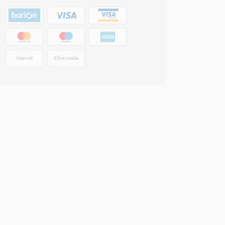
Utánvét
Előre utalás