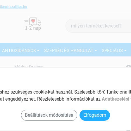
itaminszallitas.hu
Termék
keresés
ANTIOXIDÁNSOK
SZÉPSÉG ÉS HANGULAT
SPECIÁLIS
2
Márka:
Dr.chen
Dr.chen K2-vitamin filmtabletta
60 db
27
Emésztés segítő készítmény
ez szükséges cookie-kat használ. Szélesebb körű funkcionalitá
Ké
Tartalom: 60 db
at engedélyezhet. Részletesebb információkat az
Adatkezelési 
El
Termeli a vastagbélben lévő hasznos
Beállítások módosítása
Elfogadom
Am
baktériumokat
a v
Hozzájárul a normál véralvadáshoz