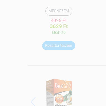
MEGNÉZEM
4026 Ft
3629 Ft
Elérhetõ
Kosárba teszem