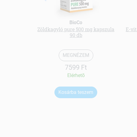
BioCo
Zöldkagyló pure 500 mg kapszula
E-vi
90 db
MEGNÉZEM
7599 Ft
Elérhetõ
Kosárba teszem