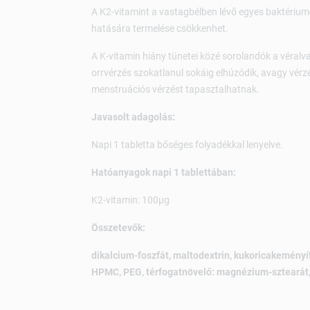
A K2-vitamint a vastagbélben lévő egyes baktériumok
hatására termelése csökkenhet.
A K-vitamin hiány tünetei közé sorolandók a véralv
orrvérzés szokatlanul sokáig elhúzódik, avagy vérzé
menstruációs vérzést tapasztalhatnak.
Javasolt adagolás:
Napi 1 tabletta bőséges folyadékkal lenyelve.
Hatóanyagok napi 1 tablettában:
K2-vitamin: 100µg
Összetevők:
dikalcium-foszfát, maltodextrin, kukoricakeményí
HPMC, PEG, térfogatnövelő: magnézium-sztearát,