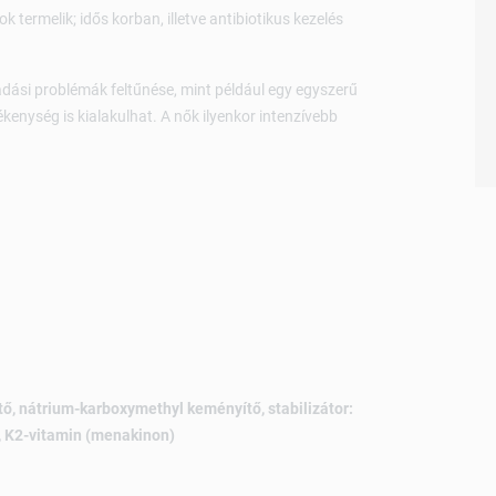
 termelik; idős korban, illetve antibiotikus kezelés
adási problémák feltűnése, mint például egy egyszerű
kenység is kialakulhat. A nők ilyenkor intenzívebb
tő, nátrium-karboxymethyl keményítő, stabilizátor:
 K2-vitamin (menakinon)