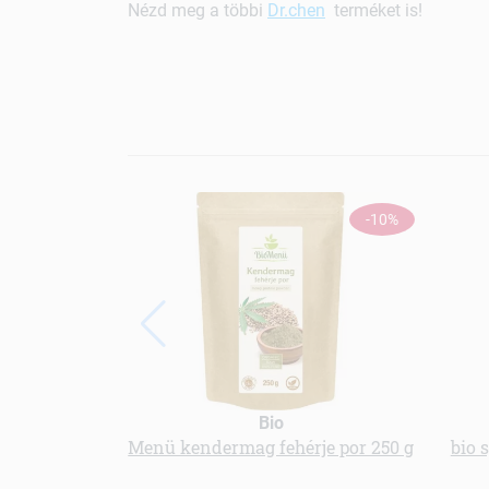
Nézd meg a többi
Dr.chen
terméket is!
-10%
Bio
Menü kendermag fehérje por 250 g
bio 