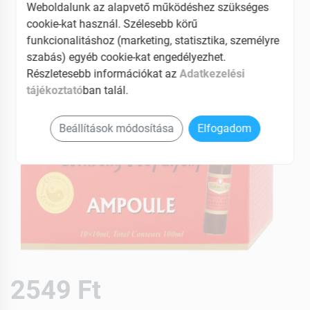
Weboldalunk az alapvető működéshez szükséges
cookie-kat használ. Szélesebb körű
funkcionalitáshoz (marketing, statisztika, személyre
szabás) egyéb cookie-kat engedélyezhet.
Részletesebb információkat az
Adatkezelési
tájékoztató
ban talál.
Beállítások módosítása
Elfogadom
2549 Ft