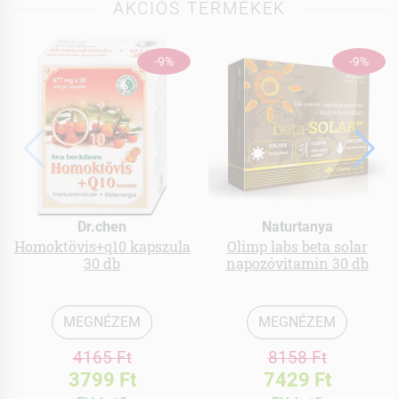
AKCIÓS TERMÉKEK
-9%
-9%
Dr.chen
Naturtanya
Homoktövis+q10 kapszula
Olimp labs beta solar
30 db
napozóvitamin 30 db
MEGNÉZEM
MEGNÉZEM
4165 Ft
8158 Ft
3799 Ft
7429 Ft