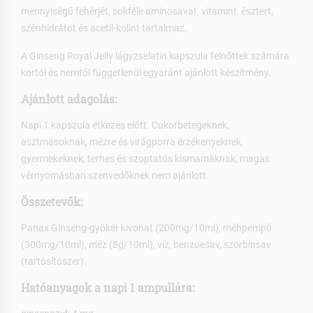
mennyiségű fehérjét, sokféle aminosavat, vitamint, észtert,
szénhidrátot és acetil-kolint tartalmaz.
A Ginseng Royal Jelly lágyzselatin kapszula felnőttek számára
kortól és nemtől függetlenül egyaránt ajánlott készítmény.
Ajánlott adagolás:
Napi 1 kapszula étkezés előtt. Cukorbetegeknek,
asztmásoknak, mézre és virágporra érzékenyeknek,
gyermekeknek, terhes és szoptatós kismamáknak, magas
vérnyomásban szenvedőknek nem ajánlott.
Összetevők:
Panax Ginseng-gyökér kivonat (200mg/10ml), méhpempő
(300mg/10ml), méz (8g/10ml), víz, benzoesav, szorbinsav
(tartósítószer).
Hatóanyagok a napi 1 ampullára: