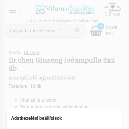
menu
vitaminok és étrendkiegészítők webáruháza
Termék
0
Kosár
keresés
0 Ft
Márka:
Dr.chen
Dr.chen Ginseng ivóampulla 5x2
db
A megfelelő agyműködésért
Tartalom: 10 db
Vitalizálja a testet
Támogatja a normál vérkeringést
Növeli a szellemi teljesítőképességet
Adatkezelési beállítások
EAN: 5999561421728