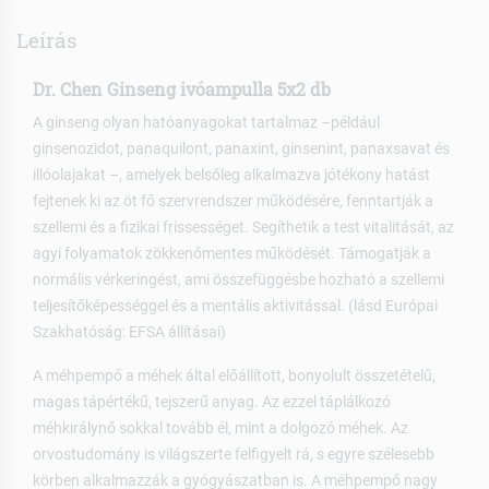
Leírás
Dr. Chen Ginseng ivóampulla 5x2 db
A ginseng olyan hatóanyagokat tartalmaz –például
ginsenozidot, panaquilont, panaxint, ginsenint, panaxsavat és
illóolajakat –, amelyek belsőleg alkalmazva jótékony hatást
fejtenek ki az öt fő szervrendszer működésére, fenntartják a
szellemi és a fizikai frissességet. Segíthetik a test vitalitását, az
agyi folyamatok zökkenőmentes működését. Támogatják a
normális vérkeringést, ami összefüggésbe hozható a szellemi
teljesítőképességgel és a mentális aktivitással. (lásd Európai
Szakhatóság: EFSA állításai)
A méhpempő a méhek által előállított, bonyolult összetételű,
magas tápértékű, tejszerű anyag. Az ezzel táplálkozó
méhkirálynő sokkal tovább él, mint a dolgozó méhek. Az
orvostudomány is világszerte felfigyelt rá, s egyre szélesebb
körben alkalmazzák a gyógyászatban is. A méhpempő nagy