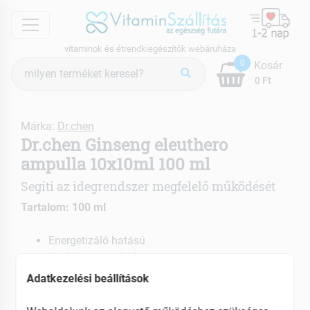
menu
vitaminok és étrendkiegészítők webáruháza
Termék
0
Kosár
keresés
0 Ft
Márka:
Dr.chen
Dr.chen Ginseng eleuthero
ampulla 10x10ml 100 ml
Segíti az idegrendszer megfelelő működését
Tartalom: 100 ml
Energetizáló hatású
Javítja a memóriát
Antioxidáns
Adatkezelési beállítások
EAN: 6919773000183