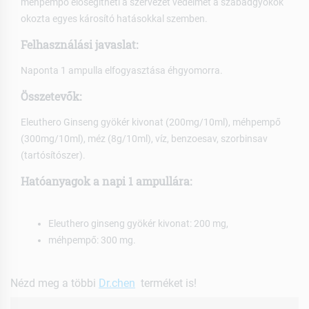
méhpempő elősegítheti a szervezet védelmét a szabadgyökök
okozta egyes károsító hatásokkal szemben.
Felhasználási javaslat:
Naponta 1 ampulla elfogyasztása éhgyomorra.
Összetevők:
Eleuthero Ginseng gyökér kivonat (200mg/10ml), méhpempő
(300mg/10ml), méz (8g/10ml), víz, benzoesav, szorbinsav
(tartósítószer).
Hatóanyagok a napi 1 ampullára:
Eleuthero ginseng gyökér kivonat: 200 mg,
méhpempő: 300 mg.
Nézd meg a többi
Dr.chen
terméket is!