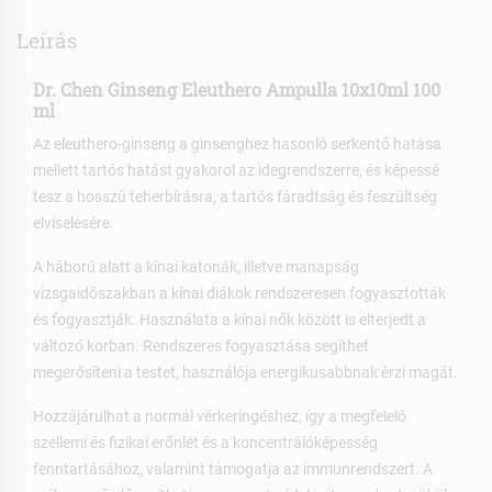
Leírás
Dr. Chen Ginseng Eleuthero Ampulla 10x10ml 100
ml
Az eleuthero-ginseng a ginsenghez hasonló serkentő hatása
mellett tartós hatást gyakorol az idegrendszerre, és képessé
tesz a hosszú teherbírásra, a tartós fáradtság és feszültség
elviselésére.
A háború alatt a kínai katonák, illetve manapság
vizsgaidőszakban a kínai diákok rendszeresen fogyasztották
és fogyasztják. Használata a kínai nők között is elterjedt a
változó korban. Rendszeres fogyasztása segíthet
megerősíteni a testet, használója energikusabbnak érzi magát.
Hozzájárulhat a normál vérkeringéshez, így a megfelelő
szellemi és fizikai erőnlét és a koncentrálóképesség
fenntartásához, valamint támogatja az immunrendszert. A