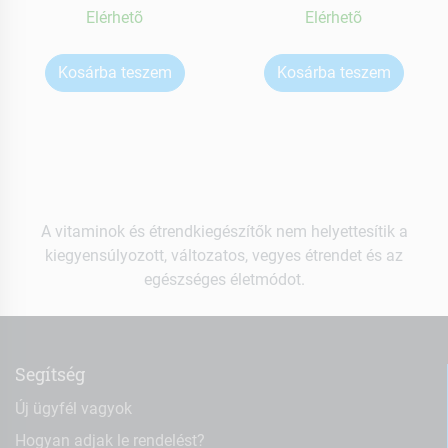
Elérhetõ
Elérhetõ
Kosárba teszem
Kosárba teszem
A vitaminok és étrendkiegészítők nem helyettesítik a
kiegyensúlyozott, változatos, vegyes étrendet és az
egészséges életmódot.
Segítség
Új ügyfél vagyok
Hogyan adjak le rendelést?