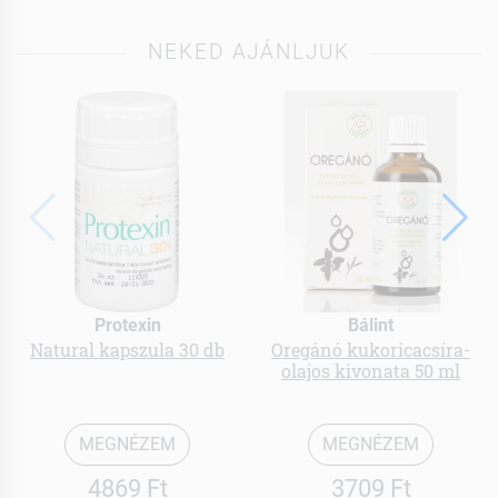
NEKED AJÁNLJUK
Protexin
Bálint
Natural kapszula 30 db
Oregánó kukoricacsíra-
olajos kivonata 50 ml
MEGNÉZEM
MEGNÉZEM
4869 Ft
3709 Ft