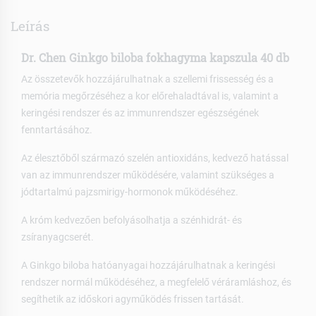
Leírás
Dr. Chen Ginkgo biloba fokhagyma kapszula 40 db
Az összetevők hozzájárulhatnak a szellemi frissesség és a
memória megőrzéséhez a kor előrehaladtával is, valamint a
keringési rendszer és az immunrendszer egészségének
fenntartásához.
Az élesztőből származó szelén antioxidáns, kedvező hatással
van az immunrendszer működésére, valamint szükséges a
jódtartalmú pajzsmirigy-hormonok működéséhez.
A króm kedvezően befolyásolhatja a szénhidrát- és
zsíranyagcserét.
A Ginkgo biloba hatóanyagai hozzájárulhatnak a keringési
rendszer normál működéséhez, a megfelelő véráramláshoz, és
segíthetik az időskori agyműködés frissen tartását.