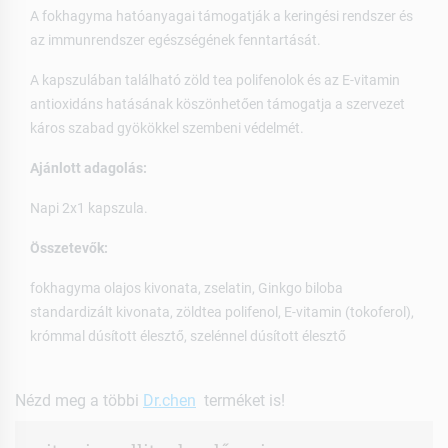
A fokhagyma hatóanyagai támogatják a keringési rendszer és
az immunrendszer egészségének fenntartását.
A kapszulában található zöld tea polifenolok és az E-vitamin
antioxidáns hatásának köszönhetően támogatja a szervezet
káros szabad gyökökkel szembeni védelmét.
Ajánlott adagolás:
Napi 2x1 kapszula.
Összetevők:
fokhagyma olajos kivonata, zselatin, Ginkgo biloba
standardizált kivonata, zöldtea polifenol, E-vitamin (tokoferol),
krómmal dúsított élesztő, szelénnel dúsított élesztő
Nézd meg a többi
Dr.chen
terméket is!