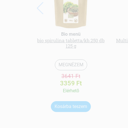
Bio menü
bio spirulina tabletta/kb.250 db
Multi
125 g
MEGNÉZEM
3641 Ft
3359 Ft
Elérhetõ
Kosárba teszem