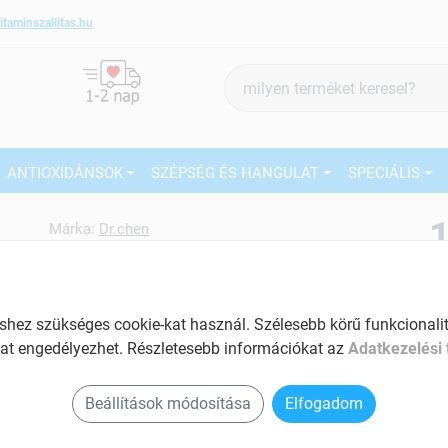
itaminszallitas.hu
Termék
keresés
ANTIOXIDÁNSOK
SZÉPSÉG ÉS HANGULAT
SPECIÁLIS
1
Márka:
Dr.chen
Dr.chen Ferro komplex kapszula
30 db
27
Az egészséges vérképzéshez
ez szükséges cookie-kat használ. Szélesebb körű funkcionalitá
Ké
Tartalom: 30 db
at engedélyezhet. Részletesebb információkat az
Adatkezelési 
El
Vashiány pótlására
Am
Beállítások módosítása
Elfogadom
Segíti a megfelelő anyagcserét
a v