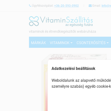
Ügyfélszolgálat:
+36-20-593-0902
Email:
info@v
vitaminok és étrendkiegészítők webáruháza
MÁRKÁK
VITAMINOK
CSONTERŐSÍTÉS
Adatkezelési beállítások
Weboldalunk az alapvető működésh
személyre szabás) egyéb cookie-k