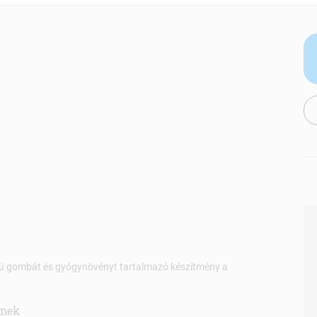
EAN: 5999883802793
lmú gombát és gyógynövényt tartalmazó készítmény a
emek