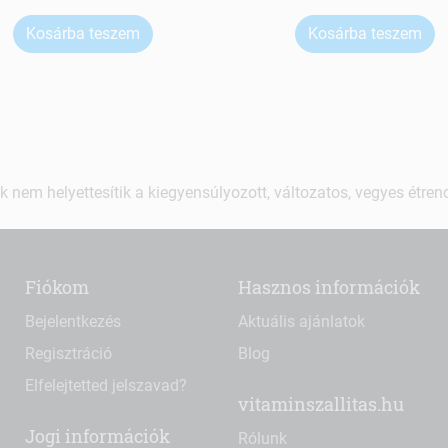
Kosárba teszem
Kosárba teszem
k nem helyettesítik a kiegyensúlyozott, változatos, vegyes étre
Fiókom
Hasznos információk
Bejelentkezés
Aktuális ajánlatok
Regisztráció
Blog
Elfelejtetted jelszavad?
vitaminszallitas.hu
Jogi információk
Rólunk