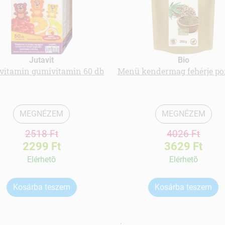
Jutavit
Bio
vitamin gumivitamin 60 db
Menü kendermag fehérje por
MEGNÉZEM
MEGNÉZEM
2518 Ft
4026 Ft
2299 Ft
3629 Ft
Elérhetõ
Elérhetõ
Kosárba teszem
Kosárba teszem