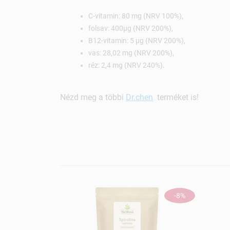
C-vitamin: 80 mg (NRV 100%),
folsav: 400µg (NRV 200%),
B12-vitamin: 5 µg (NRV 200%),
vas: 28,02 mg (NRV 200%),
réz: 2,4 mg (NRV 240%).
Nézd meg a többi
Dr.chen
terméket is!
-8%