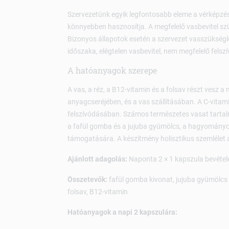
Szervezetünk egyik legfontosabb eleme a vérképzés
könnyebben hasznosítja. A megfelelő vasbevitel szü
Bizonyos állapotok esetén a szervezet vasszüksé
időszaka, elégtelen vasbevitel, nem megfelelő felsz
A hatóanyagok szerepe
A vas, a réz, a B12-vitamin és a folsav részt vesz a
anyagcseréjében, és a vas szállításában. A C-vitami
felszívódásában. Számos természetes vasat tarta
a fafül gomba és a jujuba gyümölcs, a hagyományo
támogatására. A készítmény holisztikus szemlélet al
Ajánlott adagolás:
Naponta 2 × 1 kapszula bevétele
Összetevők:
fafül gomba kivonat, jujuba gyümölcs ő
folsav, B12-vitamin
Hatóanyagok a napi 2 kapszulára: