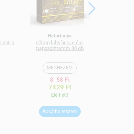
Naturtanya
 250 g
Olimp labs beta solar
multivi
napozóvitamin 30 db
cukormen
MEGNÉZEM
8158 Ft
7429 Ft
Elérhetõ
Kosárba teszem
Ko