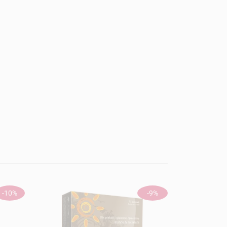
-10%
-9%