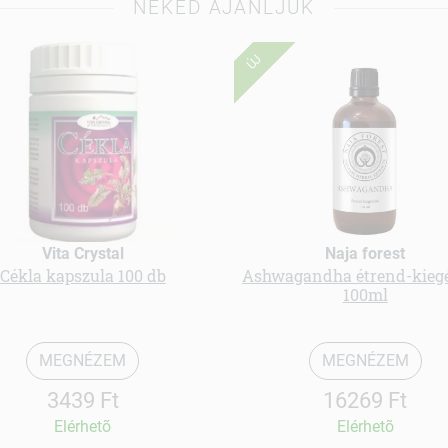
NEKED AJÁNLJUK
ÚJ
Vita Crystal
Naja forest
Cékla kapszula 100 db
Ashwagandha étrend-kiegé
100ml
MEGNÉZEM
MEGNÉZEM
3439 Ft
16269 Ft
Elérhetõ
Elérhetõ