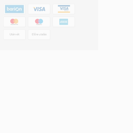
Utánvét
Előre utalás