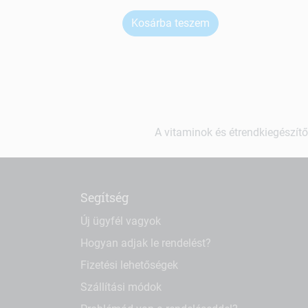
Kosárba teszem
A vitaminok és étrendkiegészítő
Segítség
Új ügyfél vagyok
Hogyan adjak le rendelést?
Fizetési lehetőségek
Szállítási módok