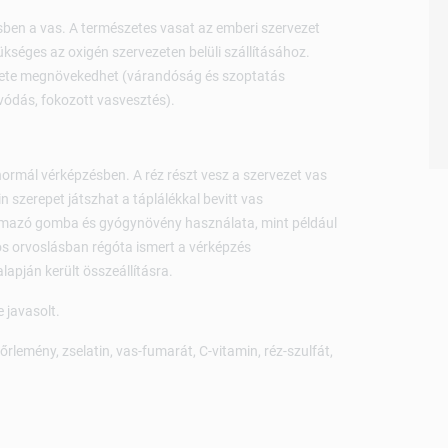
ben a vas. A természetes vasat az emberi szervezet
kséges az oxigén szervezeten belüli szállításához.
glete megnövekedhet (várandóság és szoptatás
ívódás, fokozott vasvesztés).
 normál vérképzésben. A réz részt vesz a szervezet vas
n szerepet játszhat a táplálékkal bevitt vas
lmazó gomba és gyógynövény használata, mint például
s orvoslásban régóta ismert a vérképzés
apján került összeállításra.
 javasolt.
rlemény, zselatin, vas-fumarát, C-vitamin, réz-szulfát,