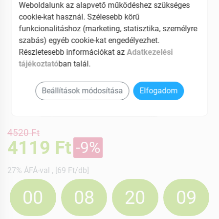
Weboldalunk az alapvető működéshez szükséges
cookie-kat használ. Szélesebb körű
funkcionalitáshoz (marketing, statisztika, személyre
szabás) egyéb cookie-kat engedélyezhet.
Részletesebb információkat az
Adatkezelési
tájékoztató
ban talál.
Beállítások módosítása
Elfogadom
4520 Ft
4119 Ft
-9%
27% ÁFÁ-val , [69 Ft/db]
00
08
20
08