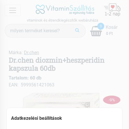
menu
vitaminok és étrendkiegészítők webáruháza
Termék
0
Kosár
keresés
0 Ft
Márka:
Dr.chen
Dr.chen diozmin+heszperidin
kapszula 60db
Tartalom: 60 db
EAN: 5999561421063
-9%
Adatkezelési beállítások