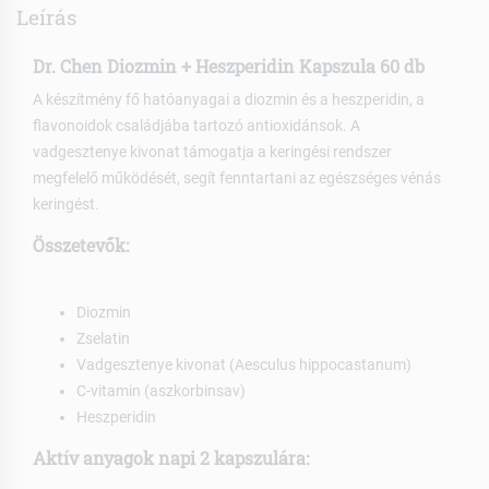
Leírás
Dr. Chen Diozmin + Heszperidin Kapszula 60 db
A készítmény fő hatóanyagai a diozmin és a heszperidin, a
flavonoidok családjába tartozó antioxidánsok. A
vadgesztenye kivonat támogatja a keringési rendszer
megfelelő működését, segít fenntartani az egészséges vénás
keringést.
Összetevők:
Diozmin
Zselatin
Vadgesztenye kivonat (Aesculus hippocastanum)
C-vitamin (aszkorbinsav)
Heszperidin
Aktív anyagok napi 2 kapszulára: