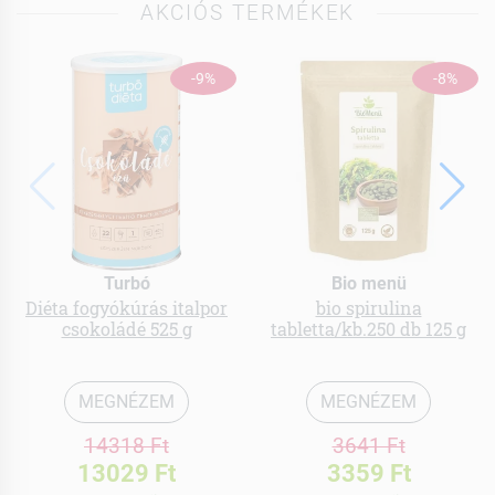
AKCIÓS TERMÉKEK
-9%
-8%
Turbó
Bio menü
Diéta fogyókúrás italpor
bio spirulina
csokoládé 525 g
tabletta/kb.250 db 125 g
MEGNÉZEM
MEGNÉZEM
14318 Ft
3641 Ft
13029 Ft
3359 Ft