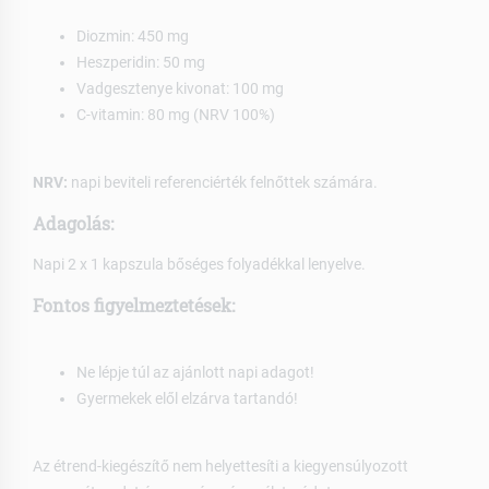
Diozmin: 450 mg
Heszperidin: 50 mg
Vadgesztenye kivonat: 100 mg
C-vitamin: 80 mg (NRV 100%)
NRV:
napi beviteli referenciérték felnőttek számára.
Adagolás:
Napi 2 x 1 kapszula bőséges folyadékkal lenyelve.
Fontos figyelmeztetések:
Ne lépje túl az ajánlott napi adagot!
Gyermekek elől elzárva tartandó!
Az étrend-kiegészítő nem helyettesíti a kiegyensúlyozott