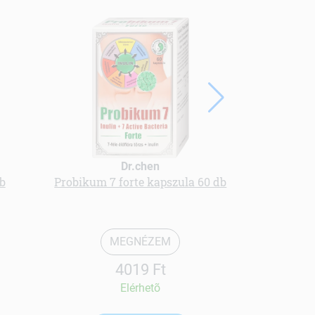
ÚJ
Dr.chen
db
Probikum 7 forte kapszula 60 db
Cordyceps
kie
MEGNÉZEM
4019 Ft
Elérhetõ