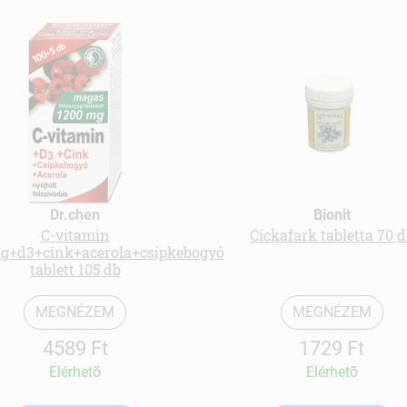
Dr.chen
Bionit
C-vitamin
Cickafark tabletta 70 
g+d3+cink+acerola+csipkebogyó
tablett 105 db
MEGNÉZEM
MEGNÉZEM
4589 Ft
1729 Ft
Elérhetõ
Elérhetõ