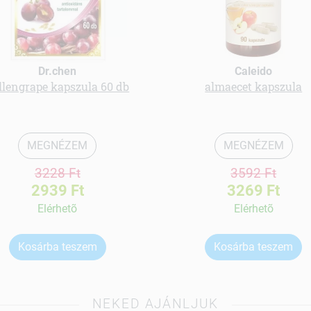
Dr.chen
Caleido
llengrape kapszula 60 db
almaecet kapszula
MEGNÉZEM
MEGNÉZEM
3228 Ft
3592 Ft
2939 Ft
3269 Ft
Elérhetõ
Elérhetõ
Kosárba teszem
Kosárba teszem
NEKED AJÁNLJUK