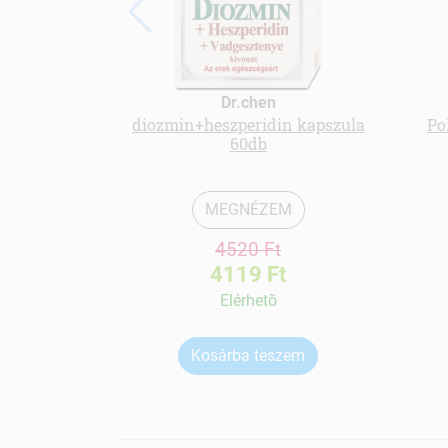
Dr.chen
diozmin+heszperidin kapszula
Po
60db
MEGNÉZEM
4520 Ft
4119 Ft
Elérhetõ
Kosárba teszem