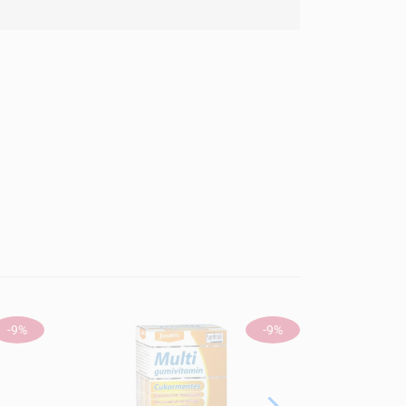
-9%
-9%