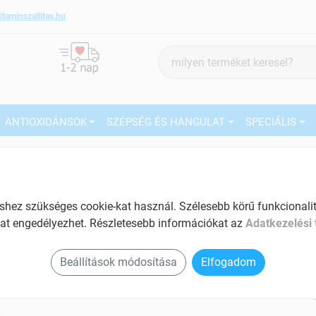
itaminszallitas.hu
Termék
keresés
ANTIOXIDÁNSOK
SZÉPSÉG ÉS HANGULAT
SPECIÁLIS
2
Dr. aliment fekete fokhagyma 55g
Tartalom: 55 g
EAN: 5999882854359
27
ez szükséges cookie-kat használ. Szélesebb körű funkcionalitá
at engedélyezhet. Részletesebb információkat az
Adatkezelési 
Ké
El
Beállítások módosítása
Elfogadom