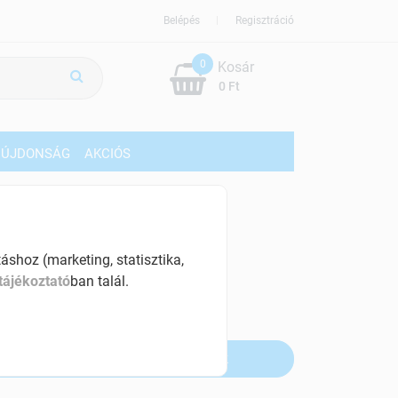
Belépés
Regisztráció
0
Kosár
0 Ft
ÚJDONSÁG
AKCIÓS
089 Ft
% ÁFÁ-val , [37982 Ft/kg]
shoz (marketing, statisztika,
tájékoztató
ban talál.
szletinformáció:
fogyott
Értesítést kérek, ha beérkezik