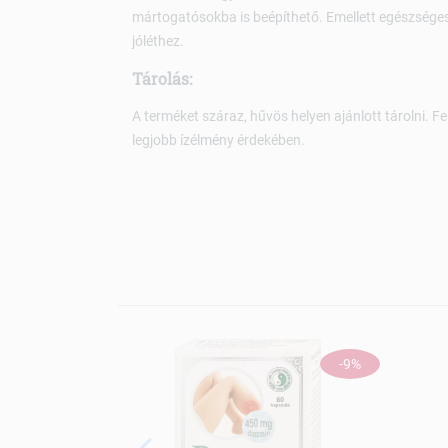
mártogatósokba is beépíthető. Emellett egészsége
jóléthez.
Tárolás:
A terméket száraz, hűvös helyen ajánlott tárolni. 
legjobb ízélmény érdekében.
-9%