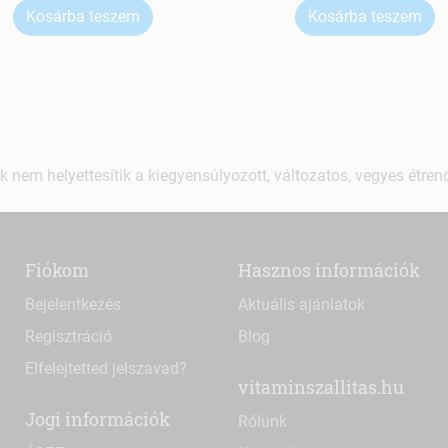
Kosárba teszem
Kosárba teszem
k nem helyettesítik a kiegyensúlyozott, változatos, vegyes étre
Fiókom
Hasznos információk
Bejelentkezés
Aktuális ajánlatok
Regisztráció
Blog
Elfelejtetted jelszavad?
vitaminszallitas.hu
Jogi információk
Rólunk