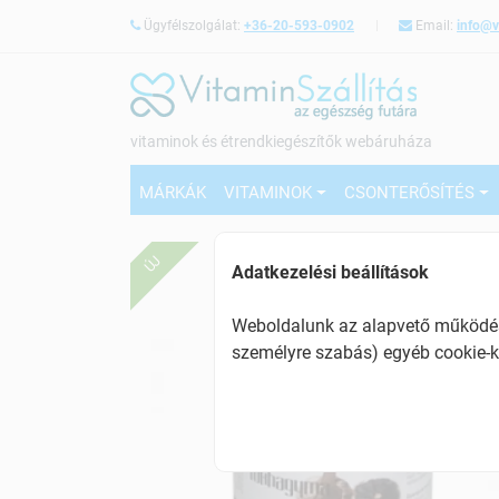
Ügyfélszolgálat:
+36-20-593-0902
Email:
info@v
vitaminok és étrendkiegészítők webáruháza
MÁRKÁK
VITAMINOK
CSONTERŐSÍTÉS
ÚJ
Adatkezelési beállítások
Weboldalunk az alapvető működésh
személyre szabás) egyéb cookie-k