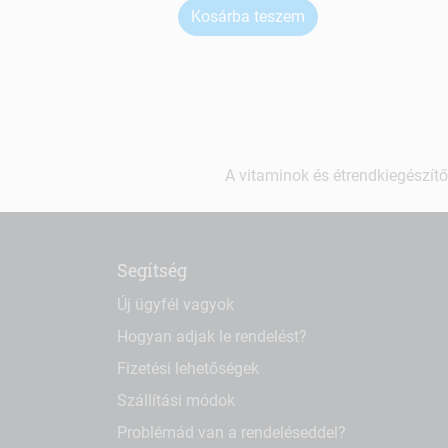
Kosárba teszem
A vitaminok és étrendkiegészítő
Segítség
Új ügyfél vagyok
Hogyan adjak le rendelést?
Fizetési lehetőségek
Szállítási módok
Problémád van a rendeléseddel?