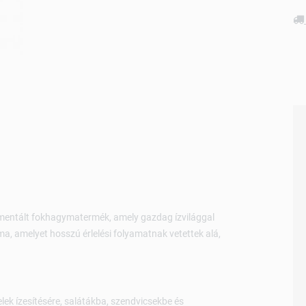
rmentált fokhagymatermék, amely gazdag ízvilággal
ma, amelyet hosszú érlelési folyamatnak vetettek alá,
lek ízesítésére, salátákba, szendvicsekbe és