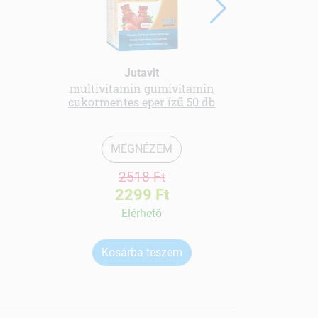
Jutavit
multivitamin gumivitamin
Menü kender
cukormentes eper ízű 50 db
MEGNÉZEM
2518 Ft
2299 Ft
Elérhetõ
Kosárba teszem
Ko