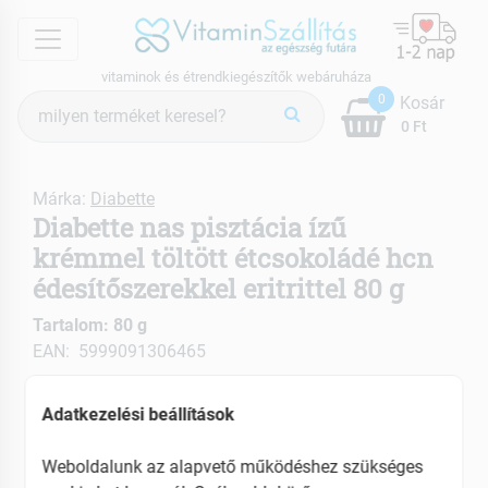
menu
vitaminok és étrendkiegészítők webáruháza
Termék
0
Kosár
keresés
0 Ft
Márka:
Diabette
Diabette nas pisztácia ízű
krémmel töltött étcsokoládé hcn
édesítőszerekkel eritrittel 80 g
Tartalom: 80 g
EAN: 5999091306465
Adatkezelési beállítások
Weboldalunk az alapvető működéshez szükséges