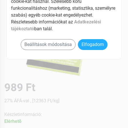
cookie-kat használ. Szélesebb körű
funkcionalitáshoz (marketing, statisztika, személyre
szabás) egyéb cookie-kat engedélyezhet.
Részletesebb információkat az
Adatkezelési
tájékoztató
ban talál.
Beállítások módosítása
Elfogadom
989 Ft
27% ÁFÁ-val , [12363 Ft/kg]
Készletinformáció:
Elérhetõ