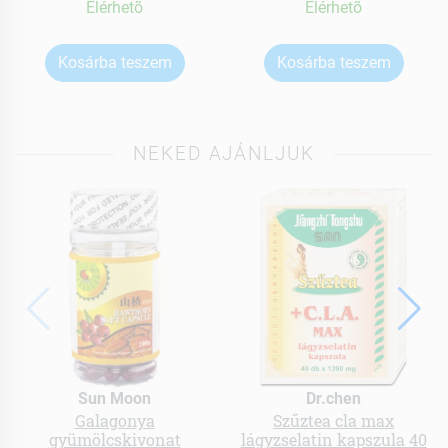
Elérhetõ
Elérhetõ
Kosárba teszem
Kosárba teszem
NEKED AJÁNLJUK
Sun Moon
Dr.chen
Galagonya
Szűztea cla max
gyümölcskivonat
lágyzselatin kapszula 40