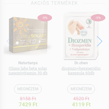
AKCIÓS TERMÉKEK
-9%
-9%
Naturtanya
Dr.chen
Olimp labs beta solar
diozmin+heszperidin
napozóvitamin 30 db
kapszula 60db
MEGNÉZEM
MEGNÉZEM
8158 Ft
4520 Ft
7429 Ft
4119 Ft