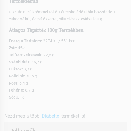
Termékleírás
Pisztácia ízű krémmel töltött étcsokoládé tábla hozzáadott
cukor nélkül, édesítőszerrel, xilittel és szteviával 80 g.
Átlagos Tápérték 100g Termékben
Energia Tartalom:
2274 kJ / 551 kcal
Zsír:
45 g
Telített Zsírsavak:
22,6 g
Szénhidrát:
36,7 g
Cukrok:
3,3 g
Poliolok:
30,5 g
Rost:
6,4 g
Fehérje:
8,7 g
Só:
0,1 g
Nézd meg a többi
Diabette
terméket is!
Jellemzők