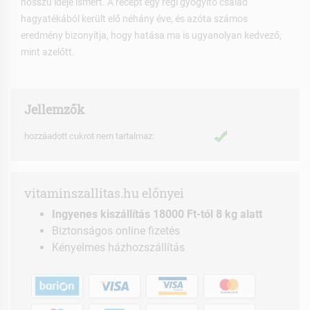
hosszú ideje ismert. A recept egy régi gyógyító család
hagyatékából került elő néhány éve, és azóta számos
eredmény bizonyítja, hogy hatása ma is ugyanolyan kedvező,
mint azelőtt.
Jellemzők
hozzáadott cukrot nem tartalmaz:
vitaminszallitas.hu előnyei
Ingyenes kiszállítás 18000 Ft-tól 8 kg alatt
Biztonságos online fizetés
Kényelmes házhozszállítás