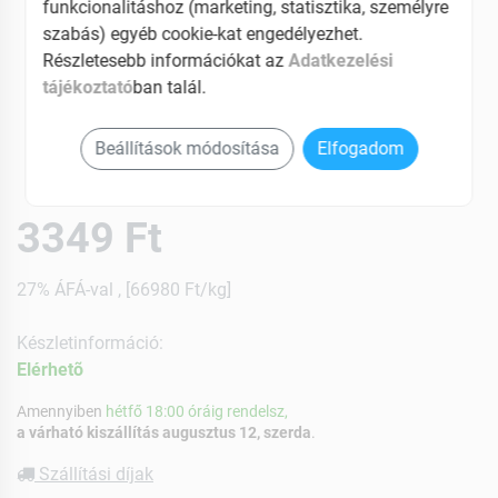
funkcionalitáshoz (marketing, statisztika, személyre
szabás) egyéb cookie-kat engedélyezhet.
Részletesebb információkat az
Adatkezelési
tájékoztató
ban talál.
Beállítások módosítása
Elfogadom
3349 Ft
27% ÁFÁ-val , [66980 Ft/kg]
Készletinformáció:
Elérhetõ
Amennyiben
hétfő 18:00 óráig rendelsz,
a várható kiszállítás augusztus 12, szerda
.
Szállítási díjak