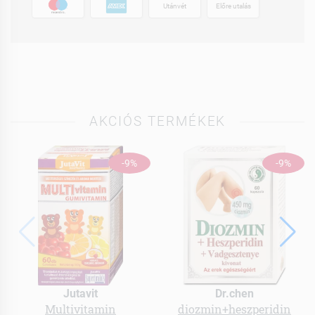
Utánvét
Előre utalás
AKCIÓS TERMÉKEK
-9%
-9%
Jutavit
Dr.chen
Multivitamin
diozmin+heszperidin