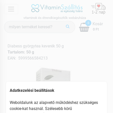
menu
vitaminok és étrendkiegészítők webáruháza
Termék
0
Kosár
keresés
0 Ft
Diabess györgytea keverék 50 g
Tartalom: 50 g
EAN: 5999566584213
Adatkezelési beállítások
Weboldalunk az alapvető működéshez szükséges
cookie-kat használ. Szélesebb körű