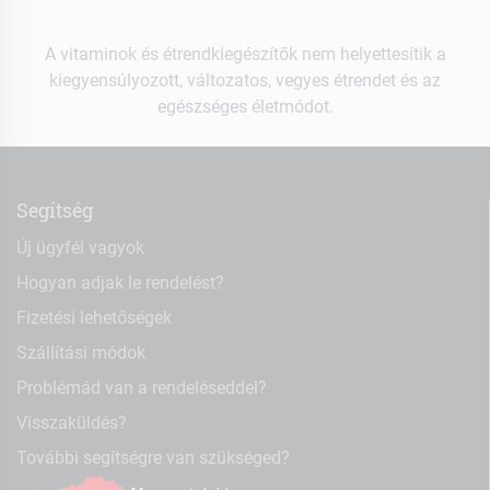
A vitaminok és étrendkiegészítők nem helyettesítik a
kiegyensúlyozott, változatos, vegyes étrendet és az
egészséges életmódot.
Segítség
Új ügyfél vagyok
Hogyan adjak le rendelést?
Fizetési lehetőségek
Szállítási módok
Problémád van a rendeléseddel?
Visszaküldés?
További segítségre van szükséged?