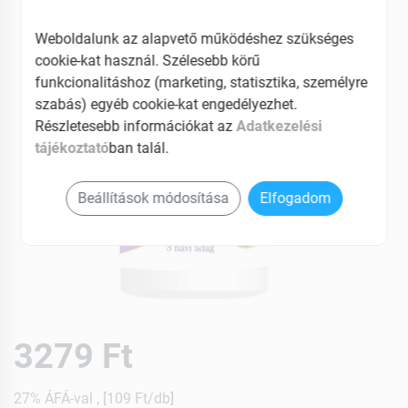
Weboldalunk az alapvető működéshez szükséges
cookie-kat használ. Szélesebb körű
funkcionalitáshoz (marketing, statisztika, személyre
szabás) egyéb cookie-kat engedélyezhet.
Részletesebb információkat az
Adatkezelési
tájékoztató
ban talál.
Beállítások módosítása
Elfogadom
3279 Ft
27% ÁFÁ-val , [109 Ft/db]