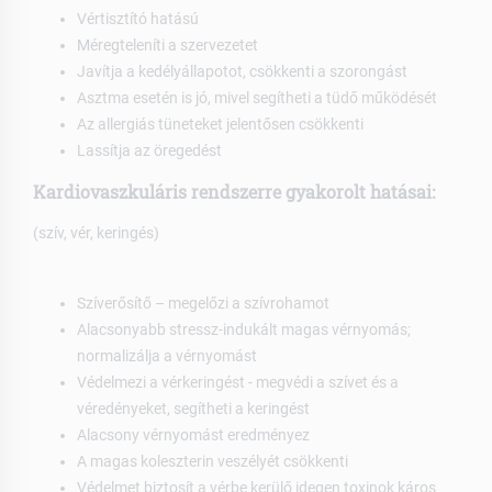
Vértisztító hatású
Méregteleníti a szervezetet
Javítja a kedélyállapotot, csökkenti a szorongást
Asztma esetén is jó, mivel segítheti a tüdő működését
Az allergiás tüneteket jelentősen csökkenti
Lassítja az öregedést
Kardiovaszkuláris rendszerre gyakorolt hatásai:
(szív, vér, keringés)
Szíverősítő – megelőzi a szívrohamot
Alacsonyabb stressz-indukált magas vérnyomás;
normalizálja a vérnyomást
Védelmezi a vérkeringést - megvédi a szívet és a
véredényeket, segítheti a keringést
Alacsony vérnyomást eredményez
A magas koleszterin veszélyét csökkenti
Védelmet biztosít a vérbe kerülő idegen toxinok káros