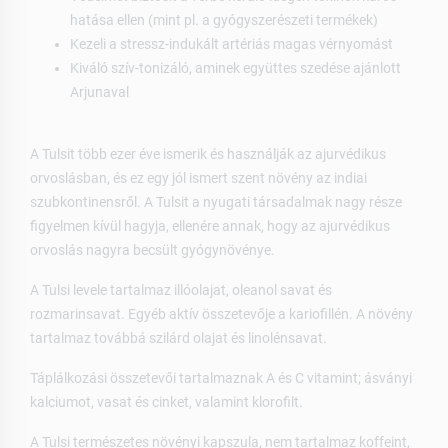
hatása ellen (mint pl. a gyógyszerészeti termékek)
Kezeli a stressz-indukált artériás magas vérnyomást
Kiváló szív-tonizáló, aminek együttes szedése ajánlott
Arjunaval
A Tulsit több ezer éve ismerik és használják az ajurvédikus
orvoslásban, és ez egy jól ismert szent növény az indiai
szubkontinensről. A Tulsit a nyugati társadalmak nagy része
figyelmen kívül hagyja, ellenére annak, hogy az ajurvédikus
orvoslás nagyra becsült gyógynövénye.
A Tulsi levele tartalmaz illóolajat, oleanol savat és
rozmarinsavat. Egyéb aktív összetevője a kariofillén. A növény
tartalmaz továbbá szilárd olajat és linolénsavat.
Táplálkozási összetevői tartalmaznak A és C vitamint; ásványi
kalciumot, vasat és cinket, valamint klorofilt.
A Tulsi természetes növényi kapszula, nem tartalmaz koffeint,