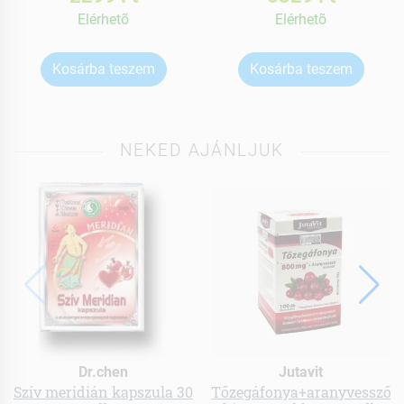
Elérhetõ
Elérhetõ
Kosárba teszem
Kosárba teszem
NEKED AJÁNLJUK
Dr.chen
Jutavit
Szív meridián kapszula 30
Tőzegáfonya+aranyvessző