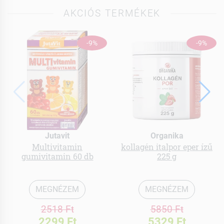
AKCIÓS TERMÉKEK
-9%
-9%
Jutavit
Organika
Multivitamin
kollagén italpor eper ízű
gumivitamin 60 db
225 g
MEGNÉZEM
MEGNÉZEM
2518 Ft
5850 Ft
2299 Ft
5329 Ft