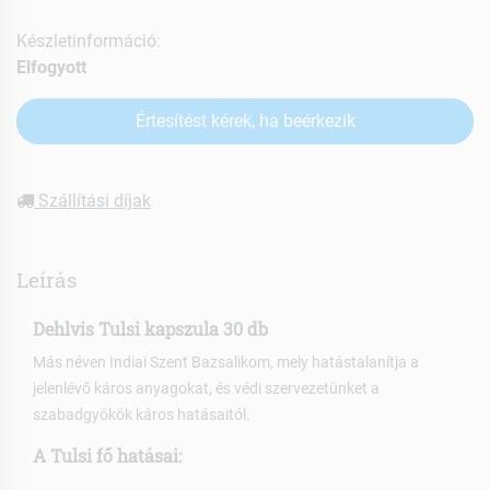
Készletinformáció:
Elfogyott
Értesítést kérek, ha beérkezik
Szállítási díjak
Leírás
Dehlvis Tulsi kapszula 30 db
Más néven Indiai Szent Bazsalikom, mely hatástalanítja a
jelenlévő káros anyagokat, és védi szervezetünket a
szabadgyökök káros hatásaitól.
A Tulsi fő hatásai: