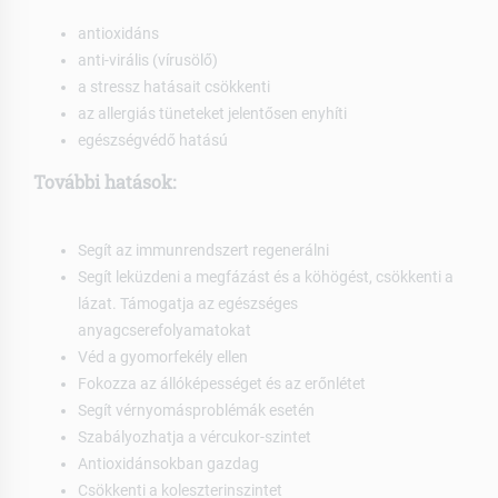
antioxidáns
anti-virális (vírusölő)
a stressz hatásait csökkenti
az allergiás tüneteket jelentősen enyhíti
egészségvédő hatású
További hatások:
Segít az immunrendszert regenerálni
Segít leküzdeni a megfázást és a köhögést, csökkenti a
lázat. Támogatja az egészséges
anyagcserefolyamatokat
Véd a gyomorfekély ellen
Fokozza az állóképességet és az erőnlétet
Segít vérnyomásproblémák esetén
Szabályozhatja a vércukor-szintet
Antioxidánsokban gazdag
Csökkenti a koleszterinszintet