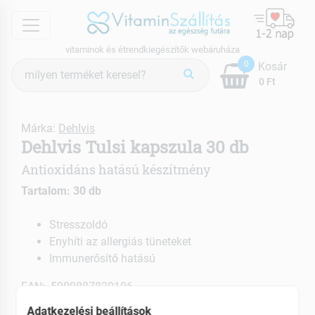
menu
vitaminok és étrendkiegészítők webáruháza
Termék
0
Kosár
keresés
0 Ft
Márka:
Dehlvis
Dehlvis Tulsi kapszula 30 db
Antioxidáns hatású készítmény
Tartalom: 30 db
Stresszoldó
Enyhíti az allergiás tüneteket
Immunerősítő hatású
EAN: 5999887820106
Adatkezelési beállítások