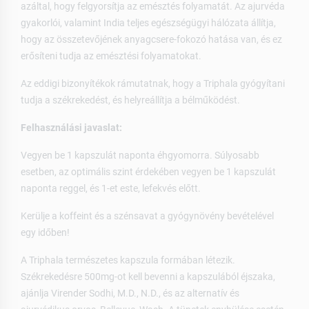
azáltal, hogy felgyorsítja az emésztés folyamatát. Az ajurvéda
gyakorlói, valamint India teljes egészségügyi hálózata állítja,
hogy az összetevőjének anyagcsere-fokozó hatása van, és ez
erősíteni tudja az emésztési folyamatokat.
Az eddigi bizonyítékok rámutatnak, hogy a Triphala gyógyítani
tudja a székrekedést, és helyreállítja a bélműködést.
Felhasználási javaslat:
Vegyen be 1 kapszulát naponta éhgyomorra. Súlyosabb
esetben, az optimális szint érdekében vegyen be 1 kapszulát
naponta reggel, és 1-et este, lefekvés előtt.
Kerülje a koffeint és a szénsavat a gyógynövény bevételével
egy időben!
A Triphala természetes kapszula formában létezik.
Székrekedésre 500mg-ot kell bevenni a kapszulából éjszaka,
ajánlja Virender Sodhi, M.D., N.D., és az alternatív és