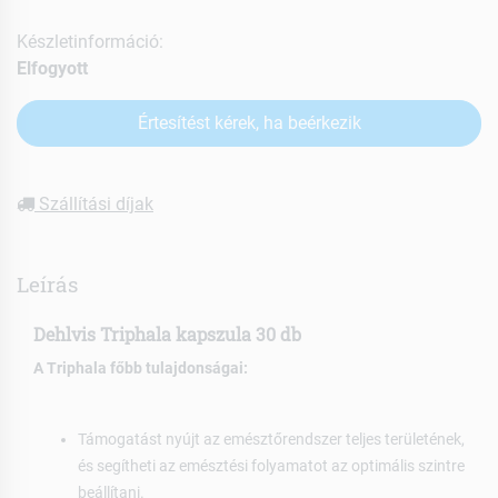
Készletinformáció:
Elfogyott
Értesítést kérek, ha beérkezik
Szállítási díjak
Leírás
Dehlvis Triphala kapszula 30 db
A Triphala főbb tulajdonságai:
Támogatást nyújt az emésztőrendszer teljes területének,
és segítheti az emésztési folyamatot az optimális szintre
beállítani.