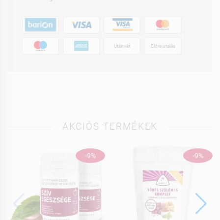
Utánvét
Előre utalás
AKCIÓS TERMÉKEK
-9%
-9%