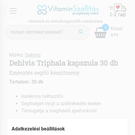
menu
vitaminok és étrendkiegészítők webáruháza
Termék
0
Kosár
keresés
0 Ft
Márka:
Dehlvis
Dehlvis Triphala kapszula 30 db
Emésztés segítő készítmény
Tartalom: 30 db
Hatékony béltisztító
Segítséget nyújt a székrekedés esetén
Támogatja a megfelelő epefunkciót
EAN: 5999887820120
Adatkezelési beállítások