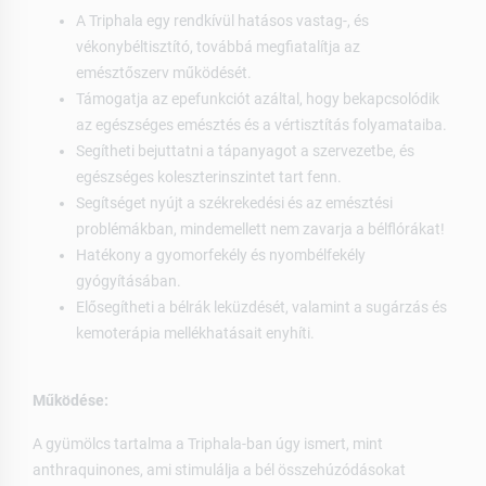
A Triphala egy rendkívül hatásos vastag-, és
vékonybéltisztító, továbbá megfiatalítja az
emésztőszerv működését.
Támogatja az epefunkciót azáltal, hogy bekapcsolódik
az egészséges emésztés és a vértisztítás folyamataiba.
Segítheti bejuttatni a tápanyagot a szervezetbe, és
egészséges koleszterinszintet tart fenn.
Segítséget nyújt a székrekedési és az emésztési
problémákban, mindemellett nem zavarja a bélflórákat!
Hatékony a gyomorfekély és nyombélfekély
gyógyításában.
Elősegítheti a bélrák leküzdését, valamint a sugárzás és
kemoterápia mellékhatásait enyhíti.
Működése:
A gyümölcs tartalma a Triphala-ban úgy ismert, mint
anthraquinones, ami stimulálja a bél összehúzódásokat