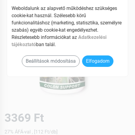
Weboldalunk az alapvető működéshez szükséges
cookie-kat használ. Szélesebb körű
funkcionalitáshoz (marketing, statisztika, személyre
szabás) egyéb cookie-kat engedélyezhet.
Részletesebb információkat az
Adatkezelési
tájékoztató
ban talál.
Beállítások módosítása
Elfogadom
3369 Ft
27% ÁFÁ-val , [112 Ft/db]