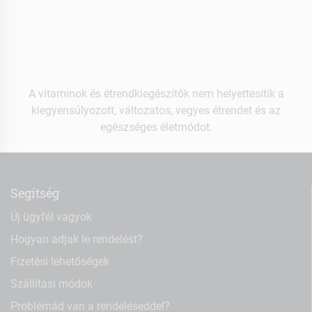
A vitaminok és étrendkiegészítők nem helyettesítik a
kiegyensúlyozott, változatos, vegyes étrendet és az
egészséges életmódot.
Segítség
Új ügyfél vagyok
Hogyan adjak le rendelést?
Fizetési lehetőségek
Szállítási módok
Problémád van a rendeléseddel?