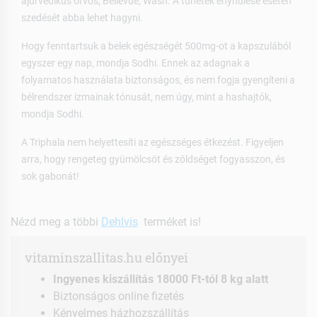
ajurvédikus orvos, Bellevue, Wash. A tünetek enyhülése esetén
szedését abba lehet hagyni.
Hogy fenntartsuk a belek egészségét 500mg-ot a kapszulából
egyszer egy nap, mondja Sodhi. Ennek az adagnak a
folyamatos használata biztonságos, és nem fogja gyengíteni a
bélrendszer izmainak tónusát, nem úgy, mint a hashajtók,
mondja Sodhi.
A Triphala nem helyettesíti az egészséges étkezést. Figyeljen
arra, hogy rengeteg gyümölcsöt és zöldséget fogyasszon, és
sok gabonát!
Nézd meg a többi
Dehlvis
terméket is!
vitaminszallitas.hu előnyei
Ingyenes kiszállítás 18000 Ft-tól 8 kg alatt
Biztonságos online fizetés
Kényelmes házhozszállítás