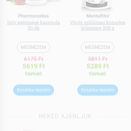
Pharmacoidea
Mentalfitol
Szív egészsége kapszula
Vörös szőlőmag komplex
30 db
őrlemény 200 g
MEGNÉZEM
MEGNÉZEM
6175 Ft
5811 Ft
5619 Ft
5289 Ft
Elérhetõ
Elérhetõ
Kosárba teszem
Kosárba teszem
NEKED AJÁNLJUK