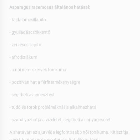
Asparagus racemosus általános hatásai:
- fájdalomcsillapító
- gyulladáscsökkentő
- vérzéscsillapító
- afrodiziákum
- a női nemi szervek tonikuma
- pozitívan hat a férfitermékenységre
- segítheti az emésztést
- tüdő és torok problémáknál is alkalmazható
- szabályozhatja a vizeletet, segítheti az anyagcserét
A shatavari az ajurvéda legfontosabb női tonikuma. Kitisztítja
a vért, kitűnő ösztrogénforrás, fiatalító hatású.