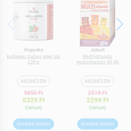
Organika
Jutavit
kollagén italpor eper ízű
Multivitamin
225 g
gumivitamin 60 db
MEGNÉZEM
MEGNÉZEM
5850 Ft
2518 Ft
5329 Ft
2299 Ft
Elérhetõ
Elérhetõ
Kosárba teszem
Kosárba teszem