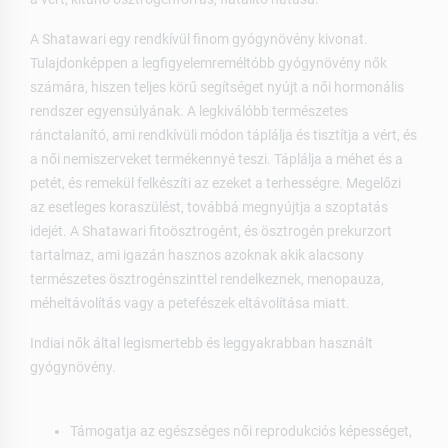
A Shatawari egy rendkívül finom gyógynövény kivonat.
Tulajdonképpen a legfigyelemreméltóbb gyógynövény nők
számára, hiszen teljes körű segítséget nyújt a női hormonális
rendszer egyensúlyának. A legkiválóbb természetes
ránctalanító, ami rendkívüli módon táplálja és tisztítja a vért, és
a női nemiszerveket termékennyé teszi. Táplálja a méhet és a
petét, és remekül felkészíti az ezeket a terhességre. Megelőzi
az esetleges koraszülést, továbbá megnyújtja a szoptatás
idejét. A Shatawari fitoösztrogént, és ösztrogén prekurzort
tartalmaz, ami igazán hasznos azoknak akik alacsony
természetes ösztrogénszinttel rendelkeznek, menopauza,
méheltávolítás vagy a petefészek eltávolítása miatt.
Indiai nők által legismertebb és leggyakrabban használt
gyógynövény.
Támogatja az egészséges női reprodukciós képességet,