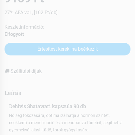
27% ÁFÁ-val , [102 Ft/db]
Készletinformáció:
Elfogyott
Értesítést kérek, ha beérkezik
Szállítási díjak
Leírás
Dehlvis Shatawari kapszula 90 db
Nőiség fokozására, optimalizálhatja a hormon szintet,
csökkenti a menstruáció és a menopauza tüneteit, segítheti a
gyermekvállalást, tüdő, torok gyógyítására.