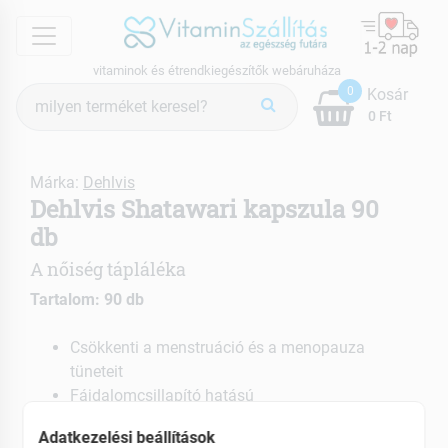
menu
vitaminok és étrendkiegészítők webáruháza
Termék
0
Kosár
keresés
0 Ft
Márka:
Dehlvis
Dehlvis Shatawari kapszula 90
db
A nőiség tápláléka
Tartalom: 90 db
Csökkenti a menstruáció és a menopauza
tüneteit
Fájdalomcsillapító hatású
Hozzájárul a normál hormonfelhasználáshoz
Adatkezelési beállítások