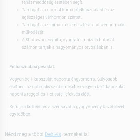
tehát meddőség esetében segít.
Támogatja a normál hormonfelhasználást és az
egészséges vérhormon szintet.
Támogatja az immun- és emésztési rendszer normális
működését.
A Shatawari enyhítő, nyugtató, tonizáló hatását
számon tartják a hagyományos orvoslásban is.
Felhasználási javaslat:
Vegyen be 1 kapszulát naponta éhgyomorra. Súlyosabb
esetben, az optimális szint érdekében vegyen be 1 kapszulát
naponta reggel, és 1-et este, lefekvés előtt.
Kerülje a koffeint és a szénsavat a gyógynövény bevételével
egy időben!
Nézd meg a többi
Dehlvis
terméket is!