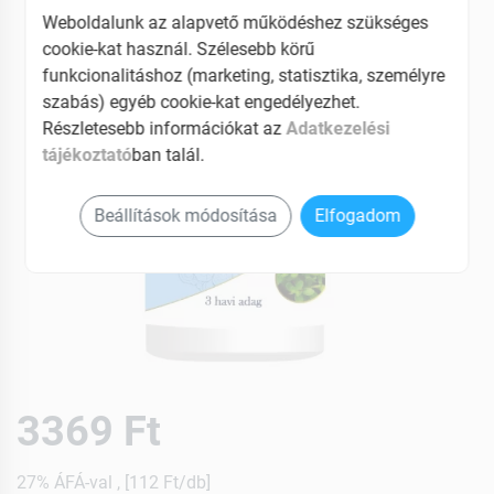
Weboldalunk az alapvető működéshez szükséges
cookie-kat használ. Szélesebb körű
funkcionalitáshoz (marketing, statisztika, személyre
szabás) egyéb cookie-kat engedélyezhet.
Részletesebb információkat az
Adatkezelési
tájékoztató
ban talál.
Beállítások módosítása
Elfogadom
3369 Ft
27% ÁFÁ-val , [112 Ft/db]