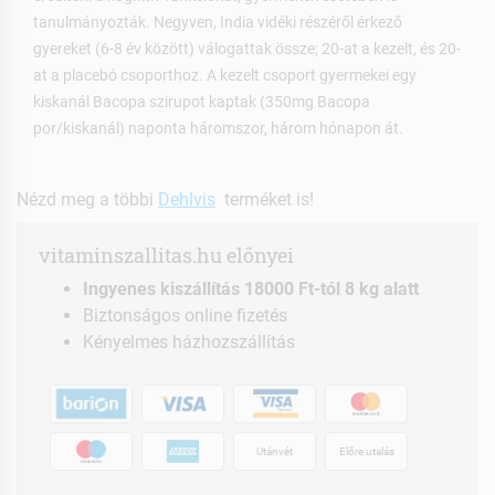
tanulmányozták. Negyven, India vidéki részéről érkező
gyereket (6-8 év között) válogattak össze; 20-at a kezelt, és 20-
at a placebó csoporthoz. A kezelt csoport gyermekei egy
kiskanál Bacopa szirupot kaptak (350mg Bacopa
por/kiskanál) naponta háromszor, három hónapon át.
Nézd meg a többi
Dehlvis
terméket is!
vitaminszallitas.hu előnyei
Ingyenes kiszállítás 18000 Ft-tól 8 kg alatt
Biztonságos online fizetés
Kényelmes házhozszállítás
Utánvét
Előre utalás