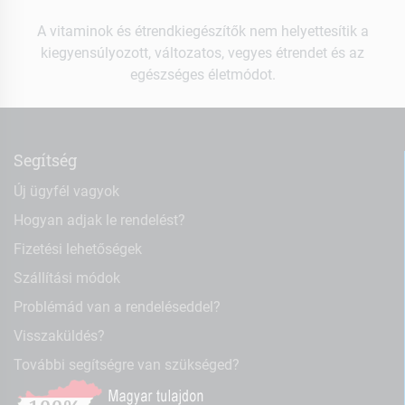
A vitaminok és étrendkiegészítők nem helyettesítik a
kiegyensúlyozott, változatos, vegyes étrendet és az
egészséges életmódot.
Segítség
Új ügyfél vagyok
Hogyan adjak le rendelést?
Fizetési lehetőségek
Szállítási módok
Problémád van a rendeléseddel?
Visszaküldés?
További segítségre van szükséged?