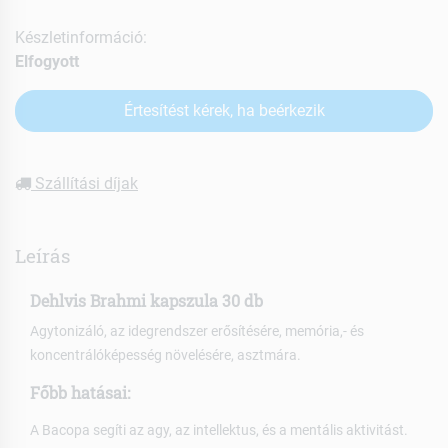
Készletinformáció:
Elfogyott
Értesítést kérek, ha beérkezik
Szállítási díjak
Leírás
Dehlvis Brahmi kapszula 30 db
Agytonizáló, az idegrendszer erősítésére, memória,- és
koncentrálóképesség növelésére, asztmára.
Főbb hatásai:
A Bacopa segíti az agy, az intellektus, és a mentális aktivitást.