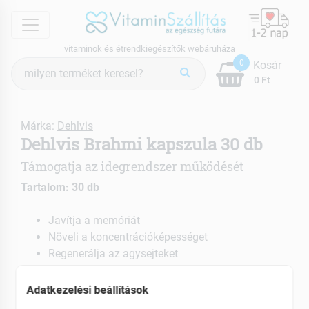
menu
vitaminok és étrendkiegészítők webáruháza
Termék
0
Kosár
keresés
0 Ft
Márka:
Dehlvis
Dehlvis Brahmi kapszula 30 db
Támogatja az idegrendszer működését
Tartalom: 30 db
Javítja a memóriát
Növeli a koncentrációképességet
Regenerálja az agysejteket
EAN: 5999887820069
Adatkezelési beállítások