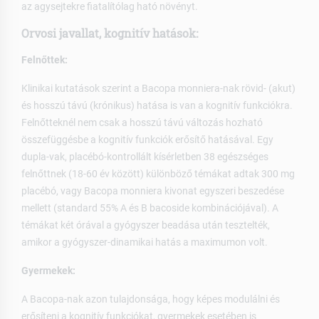
az agysejtekre fiatalítólag ható növényt.
Orvosi javallat, kognitív hatások:
Felnőttek:
Klinikai kutatások szerint a Bacopa monniera-nak rövid- (akut)
és hosszú távú (krónikus) hatása is van a kognitív funkciókra.
Felnőtteknél nem csak a hosszú távú változás hozható
összefüggésbe a kognitív funkciók erősítő hatásával. Egy
dupla-vak, placébó-kontrollált kísérletben 38 egészséges
felnőttnek (18-60 év között) különböző témákat adtak 300 mg
placébó, vagy Bacopa monniera kivonat egyszeri beszedése
mellett (standard 55% A és B bacoside kombinációjával). A
témákat két órával a gyógyszer beadása után tesztelték,
amikor a gyógyszer-dinamikai hatás a maximumon volt.
Gyermekek:
A Bacopa-nak azon tulajdonsága, hogy képes modulálni és
erősíteni a kognitív funkciókat, gyermekek esetében is