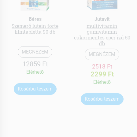
Béres
Jutavit
Szemerő lutein forte
multivitamin
filmtabletta 90 db
gumivitamin
cukormentes eper ízű 50
db
MEGNÉZEM
MEGNÉZEM
12859 Ft
2518 Ft
Elérhetõ
2299 Ft
Elérhetõ
Kosárba teszem
Kosárba teszem