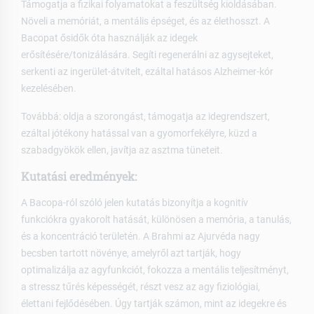
Támogatja a fizikai folyamatokat a feszültség kioldásában.
Növeli a memóriát, a mentális épséget, és az élethosszt. A
Bacopat ősidők óta használják az idegek
erősítésére/tonizálására. Segíti regenerálni az agysejteket,
serkenti az ingerület-átvitelt, ezáltal hatásos Alzheimer-kór
kezelésében.
Továbbá: oldja a szorongást, támogatja az idegrendszert,
ezáltal jótékony hatással van a gyomorfekélyre, küzd a
szabadgyökök ellen, javítja az asztma tüneteit.
Kutatási eredmények:
A Bacopa-ról szóló jelen kutatás bizonyítja a kognitív
funkciókra gyakorolt hatását, különösen a memória, a tanulás,
és a koncentráció területén. A Brahmi az Ajurvéda nagy
becsben tartott növénye, amelyről azt tartják, hogy
optimalizálja az agyfunkciót, fokozza a mentális teljesítményt,
a stressz tűrés képességét, részt vesz az agy fiziológiai,
élettani fejlődésében. Úgy tartják számon, mint az idegekre és