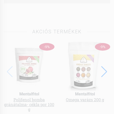
AKCIÓS TERMÉKEK
-9%
-9%
Mentalfitol
Mentalfitol
Polifenol bomba
Omega varázs 200 g
gránátalma- cékla por 100
g