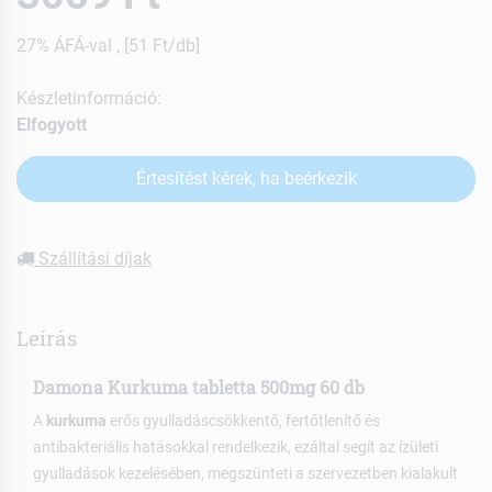
27% ÁFÁ-val , [51 Ft/db]
Készletinformáció:
Elfogyott
Értesítést kérek, ha beérkezik
Szállítási díjak
Leírás
Damona Kurkuma tabletta 500mg 60 db
A
kurkuma
erős gyulladáscsökkentő, fertőtlenítő és
antibakteriális hatásokkal rendelkezik, ezáltal segít az ízületi
gyulladások kezelésében, megszünteti a szervezetben kialakult