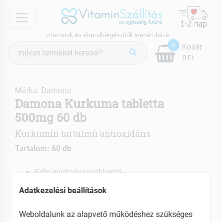
menu
vitaminok és étrendkiegészítők webáruháza
Termék
0
Kosár
keresés
0 Ft
Márka:
Damona
Damona Kurkuma tabletta
500mg 60 db
Kurkumin tartalmú antioxidáns
Tartalom: 60 db
Erős gyulladáscsökkentő
Megszünteti a szervezetben kialakult
Adatkezelési beállítások
fertőzéseket
Immunrendszer erősítő
Weboldalunk az alapvető működéshez szükséges