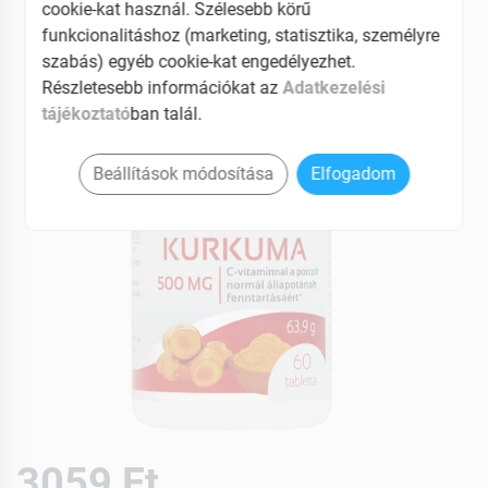
cookie-kat használ. Szélesebb körű
EAN: 5998607101839
funkcionalitáshoz (marketing, statisztika, személyre
szabás) egyéb cookie-kat engedélyezhet.
Részletesebb információkat az
Adatkezelési
tájékoztató
ban talál.
Beállítások módosítása
Elfogadom
3059 Ft