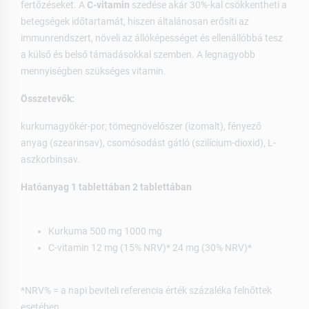
fertőzéseket. A
C-vitamin
szedése akár 30%-kal csökkentheti a
betegségek időtartamát, hiszen általánosan erősíti az
immunrendszert, növeli az állóképességet és ellenállóbbá tesz
a külső és belső támadásokkal szemben. A legnagyobb
mennyiségben szükséges vitamin.
Összetevők:
kurkumagyökér-por; tömegnövelőszer (izomalt), fényező
anyag (szearinsav), csomósodást gátló (szilícium-dioxid), L-
aszkorbinsav.
Hatóanyag
1 tablettában
2 tablettában
Kurkuma 500 mg 1000 mg
C-vitamin 12 mg (15% NRV)* 24 mg (30% NRV)*
*NRV% = a napi beviteli referencia érték százaléka felnőttek
esetében