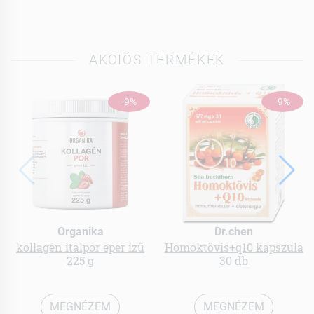
AKCIÓS TERMÉKEK
-9%
-9%
Organika
Dr.chen
kollagén italpor eper ízű
Homoktövis+q10 kapszula
225 g
30 db
MEGNÉZEM
MEGNÉZEM