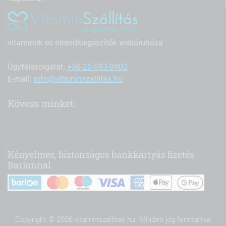
vitaminok és étrendkiegészítők webáruháza
Ügyfélszolgálat:
+36-20-593-0902
E-mail:
info@vitaminszallitas.hu
Kövess minket:
Kényelmes, biztonságos bankkártyás fizetés
Barionnal
Copyright © 2026 vitaminszallitas.hu. Minden jog fenntartva