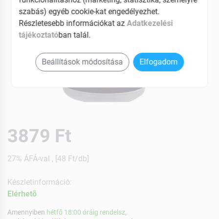
szabás) egyéb cookie-kat engedélyezhet.
Részletesebb információkat az
Adatkezelési
tájékoztató
ban talál.
Beállítások módosítása
Elfogadom
3879 Ft
27% ÁFÁ-val , [48 Ft/db]
Készletinformáció:
Elérhetõ
Amennyiben
hétfő 18:00 óráig rendelsz,