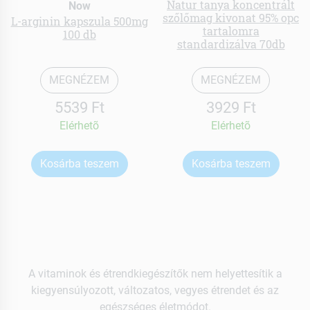
Natur tanya koncentrált
Now
szőlőmag kivonat 95% opc
L-arginin kapszula 500mg
tartalomra
100 db
standardizálva 70db
MEGNÉZEM
MEGNÉZEM
5539 Ft
3929 Ft
Elérhetõ
Elérhetõ
Kosárba teszem
Kosárba teszem
A vitaminok és étrendkiegészítők nem helyettesítik a
kiegyensúlyozott, változatos, vegyes étrendet és az
egészséges életmódot.