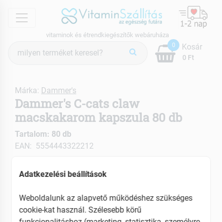
menu
vitaminok és étrendkiegészítők webáruháza
Termék
0
Kosár
keresés
0 Ft
Márka:
Dammer's
Dammer's C-cats claw
macskakarom kapszula 80 db
Tartalom: 80 db
EAN: 5554443322212
Adatkezelési beállítások
Weboldalunk az alapvető működéshez szükséges
cookie-kat használ. Szélesebb körű
funkcionalitáshoz (marketing, statisztika, személyre