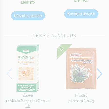
Elérhetõ
Elérhetõ
Kosárba teszem
Kosárba teszem
NEKED AJÁNLJUK
ÚJ
Epavir
Fitodry
Tabletta herpesz ellen 30
porcsinfű 50 g
db