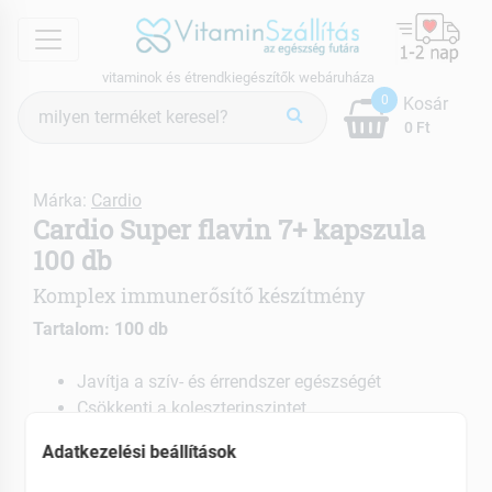
menu
vitaminok és étrendkiegészítők webáruháza
Termék
0
Kosár
keresés
0 Ft
Márka:
Cardio
Cardio Super flavin 7+ kapszula
100 db
Komplex immunerősítő készítmény
Tartalom: 100 db
Javítja a szív- és érrendszer egészségét
Csökkenti a koleszterinszintet
Hozzájárul a megfelelő emésztést
Adatkezelési beállítások
EAN: 5999567720092