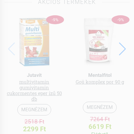
AKCIÓS TERMÉKEK
-9%
-9%
Jutavit
Mentalfitol
multivitamin
Goji komplex por 90 g
gumivitamin
cukormentes eper ízű 50
db
MEGNÉZEM
MEGNÉZEM
7264 Ft
2518 Ft
6619 Ft
2299 Ft