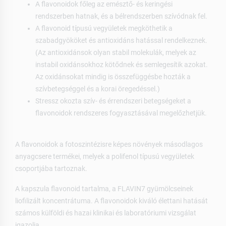
A flavonoidok főleg az emésztő- és keringési
rendszerben hatnak, és a bélrendszerben szívódnak fel.
A flavonoid típusú vegyületek megköthetik a
szabadgyököket és antioxidáns hatással rendelkeznek.
(Az antioxidánsok olyan stabil molekulák, melyek az
instabil oxidánsokhoz kötődnek és semlegesítik azokat.
Az oxidánsokat mindig is összefüggésbe hozták a
szívbetegséggel és a korai öregedéssel.)
Stressz okozta szív- és érrendszeri betegségeket a
flavonoidok rendszeres fogyasztásával megelőzhetjük.
A flavonoidok a fotoszintézisre képes növények másodlagos
anyagcsere termékei, melyek a polifenol típusú vegyületek
csoportjába tartoznak.
A kapszula flavonoid tartalma, a FLAVIN7 gyümölcseinek
liofilizált koncentrátuma. A flavonoidok kiváló élettani hatását
számos külföldi és hazai klinikai és laboratóriumi vizsgálat
igazolja.