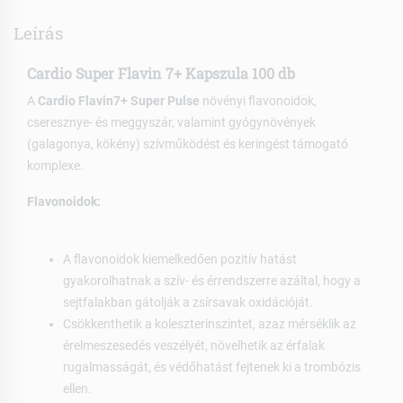
Leírás
Cardio Super Flavin 7+ Kapszula 100 db
A
Cardio Flavin7+ Super Pulse
növényi flavonoidok,
cseresznye- és meggyszár, valamint gyógynövények
(galagonya, kökény) szívműködést és keringést támogató
komplexe.
Flavonoidok:
A flavonoidok kiemelkedően pozitív hatást
gyakorolhatnak a szív- és érrendszerre azáltal, hogy a
sejtfalakban gátolják a zsírsavak oxidációját.
Csökkenthetik a koleszterinszintet, azaz mérséklik az
érelmeszesedés veszélyét, növelhetik az érfalak
rugalmasságát, és védőhatást fejtenek ki a trombózis
ellen.