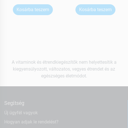
Kosárba teszem
Kosárba teszem
A vitaminok és étrendkiegészítők nem helyettesítik a
kiegyensúlyozott, változatos, vegyes étrendet és az
egészséges életmódot.
Segítség
Új ügyfél vagyok
Hogyan adjak le rendelést?