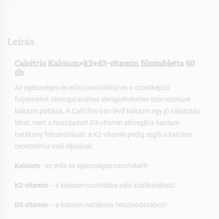
Leírás
Calcitrio Kalcium+k2+d3-vitamin filmtabletta 60
db
Az egészséges és erős csontokhoz és a csontképző
folyamatok támogatásához elengedhetetlen szervezetünk
kalcium pótlása. A CalciTrio-ban levő kalcium egy jó választás
lehet, mert a hozzáadott D3-vitamin elősegíti a kalcium
hatékony felszívódását, a K2-vitamin pedig segíti a kalcium
csontokhoz való eljutását.
Kalcium
- az erős és egészséges csontokért!
K2 vitamin
– a kalcium csontokba való szállításához!
D3 vitamin
– a kalcium hatékony felszívódásához!