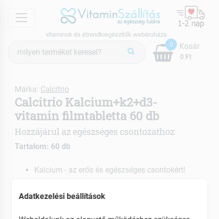
menu
vitaminok és étrendkiegészítők webáruháza
Termék
0
Kosár
keresés
0 Ft
Márka:
Calcitrio
Calcitrio Kalcium+k2+d3-
vitamin filmtabletta 60 db
Hozzájárul az egészséges csontozathoz
Tartalom: 60 db
Kalcium - az erős és egészséges csontokért!
K2 vitamin - a kalcium csontokba való
szállításához!
Adatkezelési beállítások
D3 vitamin - a kalcium hatékony
felszívódásához!