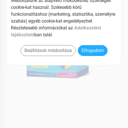
Weboldalunk az alapvető működéshez szükséges
cookie-kat használ. Szélesebb körű
EAN: 5999885930043
funkcionalitáshoz (marketing, statisztika, személyre
szabás) egyéb cookie-kat engedélyezhet.
Részletesebb információkat az
Adatkezelési
tájékoztató
ban talál.
Beállítások módosítása
Elfogadom