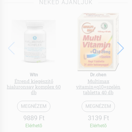
NEKED AJÁNLJUK
Wtn
Dr.chen
Étrend kiegészítő
Multimax
hialuronsav komplex 60
vitamin+q10+szelén
db
tabletta 40 db
MEGNÉZEM
MEGNÉZEM
9889 Ft
3139 Ft
Elérhetõ
Elérhetõ