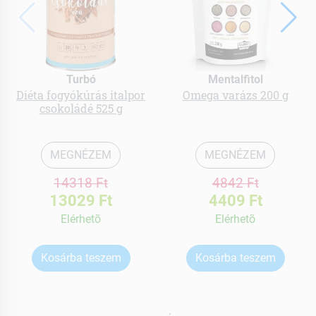
Turbó
Mentalfitol
Diéta fogyókúrás italpor
Omega varázs 200 g
csokoládé 525 g
MEGNÉZEM
MEGNÉZEM
14318 Ft
4842 Ft
13029 Ft
4409 Ft
Elérhetõ
Elérhetõ
Kosárba teszem
Kosárba teszem