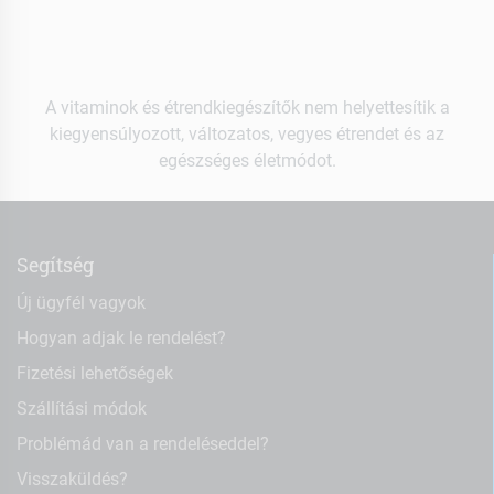
A vitaminok és étrendkiegészítők nem helyettesítik a
kiegyensúlyozott, változatos, vegyes étrendet és az
egészséges életmódot.
Segítség
Új ügyfél vagyok
Hogyan adjak le rendelést?
Fizetési lehetőségek
Szállítási módok
Problémád van a rendeléseddel?
Visszaküldés?