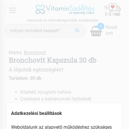
menu
vitaminok és étrendkiegészítők webáruháza
Termék
0
Kosár
keresés
0 Ft
Márka:
Bronchovit
Bronchovit Kapszula 30 db
A légutak egészségéért
Tartalom: 30 db
Köptető, nyugtató hatású
Csökkenti a baktériumok fejlődését
Könnyíti a légzést
Adatkezelési beállítások
EAN: 5997372330017
Weboldalunk az alapvető működéshez szükséges