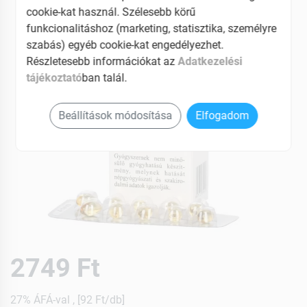
cookie-kat használ. Szélesebb körű
funkcionalitáshoz (marketing, statisztika, személyre
szabás) egyéb cookie-kat engedélyezhet.
Részletesebb információkat az
Adatkezelési
tájékoztató
ban talál.
Beállítások módosítása
Elfogadom
2749 Ft
27% ÁFÁ-val , [92 Ft/db]