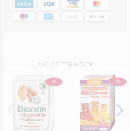
Utánvét
Előre utalás
AKCIÓS TERMÉKEK
-9%
-9%