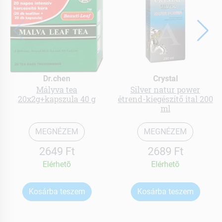
Dr.chen
Crystal
Mályva tea
Silver natur power
20x2g+kapszula 40 g
étrend-kiegészítő ital 200
ml
MEGNÉZEM
MEGNÉZEM
2649 Ft
2689 Ft
Elérhetõ
Elérhetõ
Kosárba teszem
Kosárba teszem