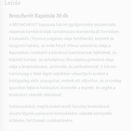
Leírás
Bronchovit Kapszula 30 db
A BRONCHOVIT kapszula három gyógynövény esszenciális
olajainak kombinációját tartalmazza standardizált formában.
A kakukkfû (Thymus vulgaris) olaja fertõtlenítõ, köptetõ és
nyugtató hatású, az erdei fenyõ (Pinus sylvestris) olaja a
légutakban csökkenti a kórokozó baktériumok fejlõdését, és
köptetõ hatású. Az eukaliptusz (Eucaliptus globolus) olaja
oldja a lerakódásokat, antivirális, és antibaktericid. E három
hatóanyag a felsõ légúti sejtekben választja ki azokat a
biológiailag aktív anyagokat, melyek ott célzottan, és orvosilag
igazoltan fejtik ki hatásukat, könnyítik a légzést, és segítik a
lerakódott váladék oldódását.
Dohányzásból, megfázásból eredõ hurutos lerakódások
okozta légzési panaszok könnyítésére, váladék könnyebb
ürítésére, fertõzések csökkentésére.