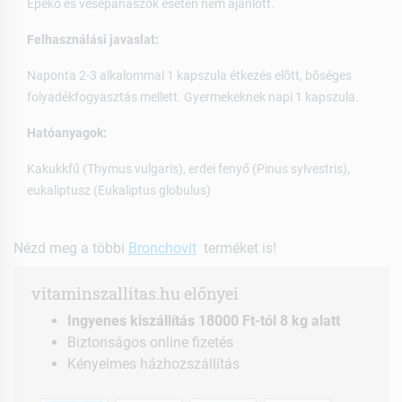
Epekõ és vesepanaszok esetén nem ajánlott.
Felhasználási javaslat:
Naponta 2-3 alkalommal 1 kapszula étkezés elõtt, bõséges
folyadékfogyasztás mellett. Gyermekeknek napi 1 kapszula.
Hatóanyagok:
Kakukkfű (Thymus vulgaris), erdei fenyő (Pinus sylvestris),
eukaliptusz (Eukaliptus globulus)
Nézd meg a többi
Bronchovit
terméket is!
vitaminszallitas.hu előnyei
Ingyenes kiszállítás 18000 Ft-tól 8 kg alatt
Biztonságos online fizetés
Kényelmes házhozszállítás