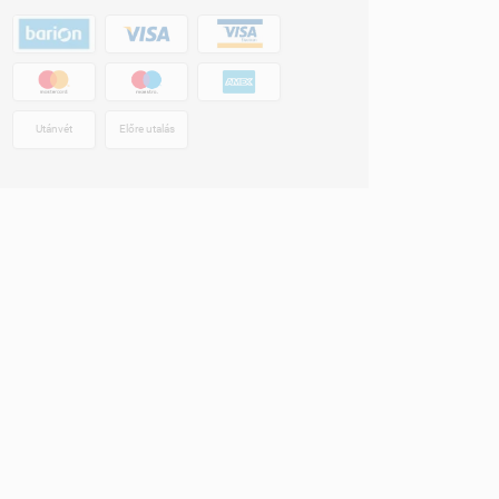
Utánvét
Előre utalás