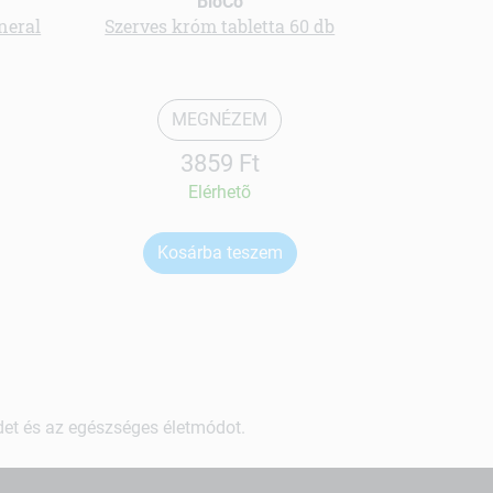
BioCo
neral
Szerves króm tabletta 60 db
MEGNÉZEM
3859 Ft
Elérhetõ
Kosárba teszem
Ko
ndet és az egészséges életmódot.