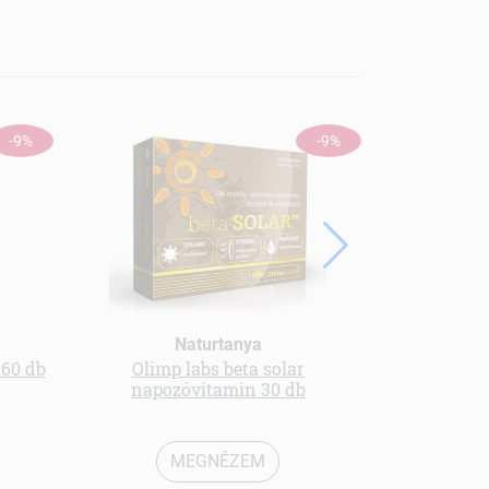
-9%
-9%
Naturtanya
 60 db
Olimp labs beta solar
kollagén i
napozóvitamin 30 db
MEGNÉZEM