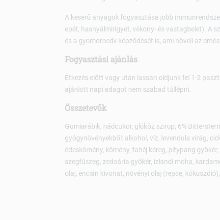
A keserű anyagok fogyasztása jobb immunrendszer
epét, hasnyálmirigyet, vékony- és vastagbelet). A sz
és a gyomornedv képződését is, ami növeli az emé
Fogyasztási ajánlás
Étkezés előtt vagy után lassan oldjunk fel 1-2 pasz
ajánlott napi adagot nem szabad túllépni.
Összetevők
Gumiarábik, nádcukor, glükóz szirup, 6% Bitterst
gyógynövényekből: alkohol, víz, levendula virág, cic
édeskömény, kömény, fahéj kéreg, pitypang gyökér,
szegfűszeg, zedoária gyökér, izlandi moha, karda
olaj, encián kivonat, növényi olaj (repce, kókuszdió