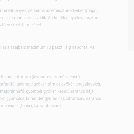
t eredményez, serkentik az emésztőnedveket (májat,
ív- és érrendszert is védik. Serkentik a nyálkiválasztás
sztőenzimek termelését.
tillát a szájban; maximum 10 pasztilláig naponta. Az
ern® koncentrátum (kivonatok aromás keserű
kafarkfű, galangal gyökér, tárnics gyökér, angyalgyökér,
 majoránnafű, gyömbér gyökér, keserűnarancs héja,
mom gyümölcs, koriander gyümölcs), citromsav, narancs
), méhviasz (fehér), karnaubaviasz.