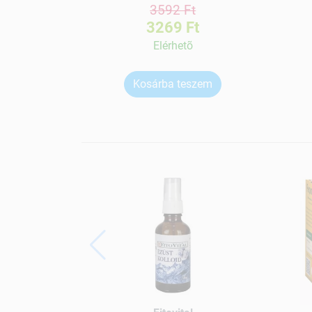
3592 Ft
3269 Ft
Elérhetõ
Kosárba teszem