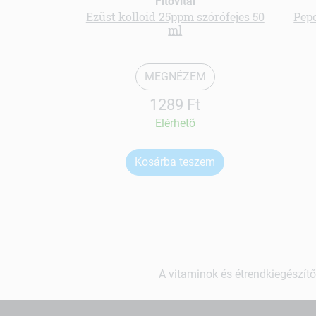
Fitovital
Ezüst kolloid 25ppm szórófejes 50
Pep
ml
MEGNÉZEM
1289 Ft
Elérhetõ
Kosárba teszem
A vitaminok és étrendkiegészítő