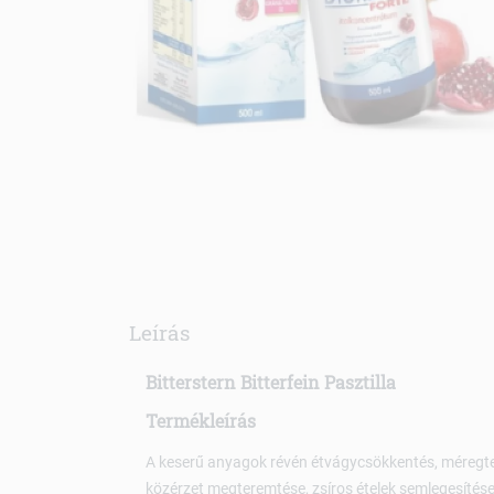
Leírás
Bitterstern Bitterfein Pasztilla
Termékleírás
A keserű anyagok révén étvágycsökkentés, méregte
közérzet megteremtése, zsíros ételek semlegesítése