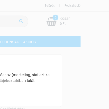
Belépés
Regisztráció
0
Kosár
0 Ft
ÚJDONSÁG
AKCIÓS
469 Ft
% ÁFÁ-val , [83 Ft/db]
shoz (marketing, statisztika,
szletinformáció:
tájékoztató
ban talál.
érhetõ
ennyiben
csütörtök 18:00 óráig rendelsz,
árható kiszállítás augusztus 11, kedd
.