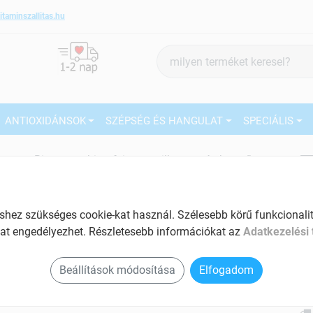
itaminszallitas.hu
Termék
keresés
ANTIOXIDÁNSOK
SZÉPSÉG ÉS HANGULAT
SPECIÁLIS
7
Bitterstern bitterfein pasztilla aromás keserű
gyógynövények kivonataival 90 db
Tartalom: 90 db
27
EAN: 4260104930214
ez szükséges cookie-kat használ. Szélesebb körű funkcionalitá
Ké
at engedélyezhet. Részletesebb információkat az
Adatkezelési 
El
Beállítások módosítása
Elfogadom
Am
a v