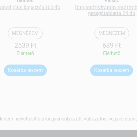
Biomed
Plussz
omed plus kapszula 100 db
Duo multivitamin multimi
pezsgőtabletta 24 db
MEGNÉZEM
MEGNÉZEM
2539 Ft
689 Ft
Elérhetõ
Elérhetõ
Kosárba teszem
Kosárba teszem
k nem helyettesítik a kiegyensúlyozott, változatos, vegyes étre