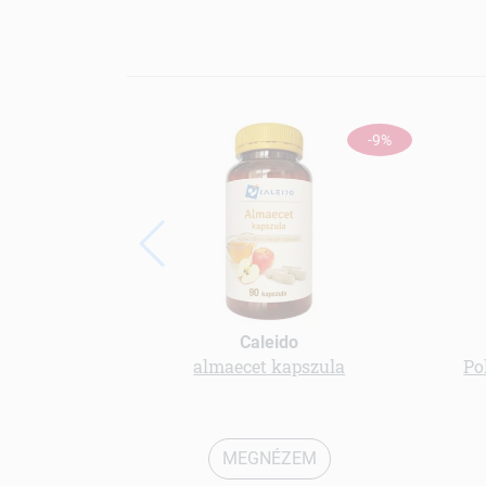
-9%
Caleido
almaecet kapszula
Po
MEGNÉZEM