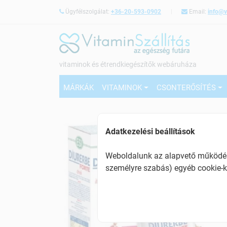
Ügyfélszolgálat:
+36-20-593-0902
Email:
info@v
vitaminok és étrendkiegészítők webáruháza
MÁRKÁK
VITAMINOK
CSONTERŐSÍTÉS
Adatkezelési beállítások
Weboldalunk az alapvető működésh
személyre szabás) egyéb cookie-k