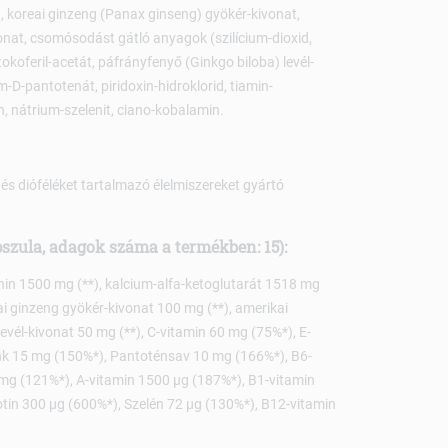
 koreai ginzeng (Panax ginseng) gyökér-kivonat,
onat, csomósodást gátló anyagok (szilícium-dioxid,
koferil-acetát, páfrányfenyő (Ginkgo biloba) levél-
um-D-pantotenát, piridoxin-hidroklorid, tiamin-
in, nátrium-szelenit, ciano-kobalamin.
ot és dióféléket tartalmazó élelmiszereket gyártó
szula, adagok száma a termékben: 15):
inin 1500 mg (**), kalcium-alfa-ketoglutarát 1518 mg
eai ginzeng gyökér-kivonat 100 mg (**), amerikai
evél-kivonat 50 mg (**), C-vitamin 60 mg (75%*), E-
ink 15 mg (150%*), Pantoténsav 10 mg (166%*), B6-
7 mg (121%*), A-vitamin 1500 µg (187%*), B1-vitamin
otin 300 µg (600%*), Szelén 72 µg (130%*), B12-vitamin