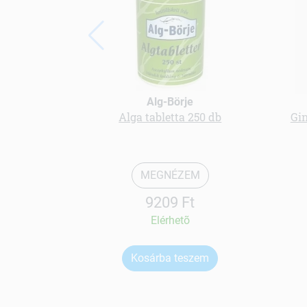
Alg-Börje
Alga tabletta 250 db
Gi
MEGNÉZEM
9209 Ft
Elérhetõ
Kosárba teszem