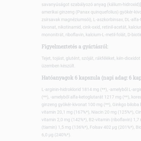
savanyúságot szabályozó anyag (kálium-hidroxid)],
amerikai ginzeng (Panax quinquefolius) gyökér-kiv
zsírsavak magnéziumsói), L-aszkorbinsav, DL-alfa-to
kivonat, nikotinamid, cink-oxid, retinil-acetát, kalci
mononitrát, riboflavin, kalcium-L-metil-folát, D-biot
Figyelmeztetés a gyártásról:
Tejet, tojást, glutént, szóját, rákféléket, kén-dioxid
üzemben készült.
Hatóanyagok 6 kapszula (napi adag: 6 kap
L-arginin-hidroklorid 1814 mg (**), -amelyből L-arg
(**), -amelyből alfa-ketoglutarát 1217 mg (**), kor
ginzeng gyökér-kivonat 100 mg (**), Ginkgo biloba l
vitamin 20,1 mg (167%*), Niacin 20 mg (125%*), C
vitamin 2,0 mg (142%*), B2-vitamin (riboflavin) 1,
(tiamin) 1,5 mg (136%*), Folsav 402 µg (201%*), Bi
6,0 µg (240%*).