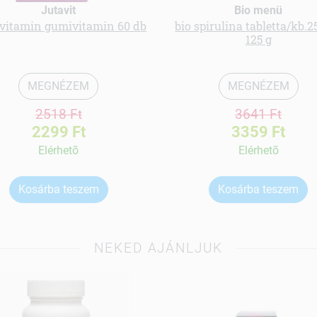
Jutavit
Bio menü
vitamin gumivitamin 60 db
bio spirulina tabletta/kb.2
125 g
MEGNÉZEM
MEGNÉZEM
2518 Ft
3641 Ft
2299 Ft
3359 Ft
Elérhetõ
Elérhetõ
Kosárba teszem
Kosárba teszem
NEKED AJÁNLJUK