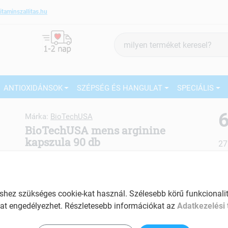
itaminszallitas.hu
Termék
keresés
ANTIOXIDÁNSOK
SZÉPSÉG ÉS HANGULAT
SPECIÁLIS
6
Márka:
BioTechUSA
BioTechUSA mens arginine
kapszula 90 db
27
Tartalom: 90 db
Ké
EAN: 5999076245703
El
ez szükséges cookie-kat használ. Szélesebb körű funkcionalitá
at engedélyezhet. Részletesebb információkat az
Adatkezelési 