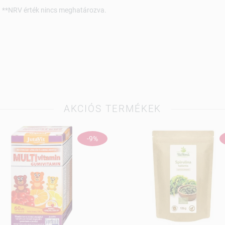
én. **NRV érték nincs meghatározva.
AKCIÓS TERMÉKEK
-9%