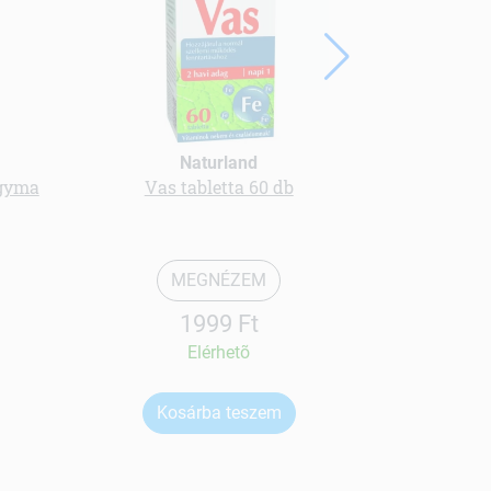
Naturland
gyma
Vas tabletta 60 db
Bio gluco
forte
MEGNÉZEM
1999 Ft
Elérhetõ
Kosárba teszem
Ko