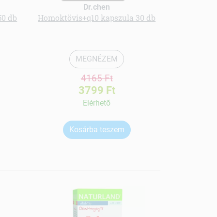
Dr.chen
50 db
Homoktövis+q10 kapszula 30 db
Olimp
napoz
MEGNÉZEM
4165 Ft
3799 Ft
Elérhetõ
Kosárba teszem
Ko