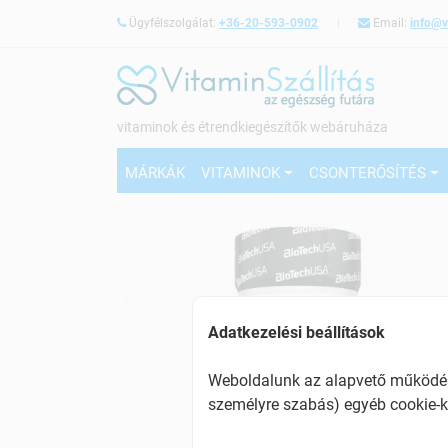
Ügyfélszolgálat:
+36-20-593-0902
Email:
info@v
vitaminok és étrendkiegészítők webáruháza
MÁRKÁK
VITAMINOK
CSONTERŐSÍTÉS
Adatkezelési beállítások
Weboldalunk az alapvető működésh
személyre szabás) egyéb cookie-k