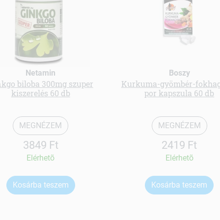
Netamin
Boszy
nkgo biloba 300mg szuper
Kurkuma-gyömbér-fokha
kiszerelés 60 db
por kapszula 60 db
MEGNÉZEM
MEGNÉZEM
3849 Ft
2419 Ft
Elérhetõ
Elérhetõ
Kosárba teszem
Kosárba teszem