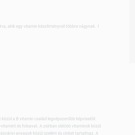
tva, akik egy vitamin készítménynél többre vágynak. 1
k közül a B vitamin család legnépszerűbb képviselőit
C-vitamint és folsavat. A zsírban oldódó vitaminok közül
 ásványi anyagok közül szelént és cinket tartalmaz. A