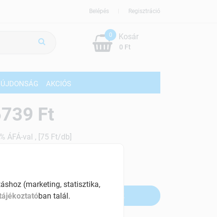
Belépés
Regisztráció
0
Kosár
0 Ft
ÚJDONSÁG
AKCIÓS
739 Ft
% ÁFÁ-val , [75 Ft/db]
szletinformáció:
fogyott
shoz (marketing, statisztika,
Értesítést kérek, ha beérkezik
tájékoztató
ban talál.