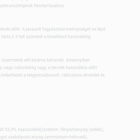
oszteronszintjének fenntartásához.
ekvés előtt. A javasolt fogyasztási mennyiséget ne lépd
 tarts 2-3 hét szünetet a következő használatig.
t. Gyermekek elől elzárva tartandó. Amennyiben
, vagy cukorbeteg vagy, a termék használata előtt
helyettesíti a kiegyensúlyozott, változatos étrendet és
át 33,3%, kapszulahéj [zselatin, fényezőanyag (sellak),
ságot szabályozó anyag (ammónium-hidroxid),