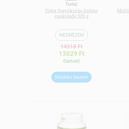
Turbó
Diéta fogyókúrás italpor
Multi
csokoládé 525 g
MEGNÉZEM
14318 Ft
13029 Ft
Elérhetõ
Kosárba teszem