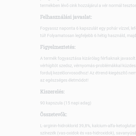
termékben lévő cink hozzájárul a vér normál teszt
Felhasználási javaslat:
Fogyassz naponta 6 kapszulát egy pohár vízzel, lef
túl! Folyamatosan legfeljebb 6 hétig használd, majd
Figyelmeztetés:
A termék fogyasztása kizárólag férfiaknak javasol
vérhígítót szedsz, vérnyomás-problémákkal küzdesz
fordulj kezelőorvosodhoz! Az étrend-kiegészítő nem 
az egészséges életmódot!
Kiszerelés:
90 kapszula (15 napi adag)
Összetevők:
L-arginin-hidroklorid 39,8%, kalcium-alfa-ketoglutar
színezék (vas-oxidok és vas-hidroxidok), savanyú