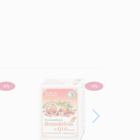
-8%
-9%