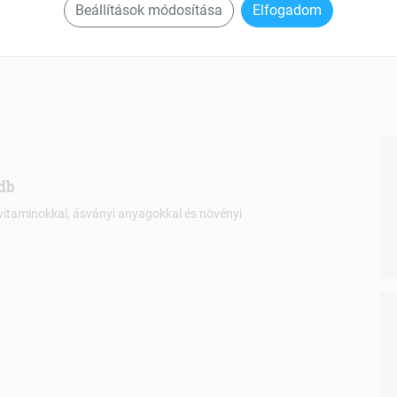
Beállítások módosítása
Elfogadom
db
 vitaminokkal, ásványi anyagokkal és növényi