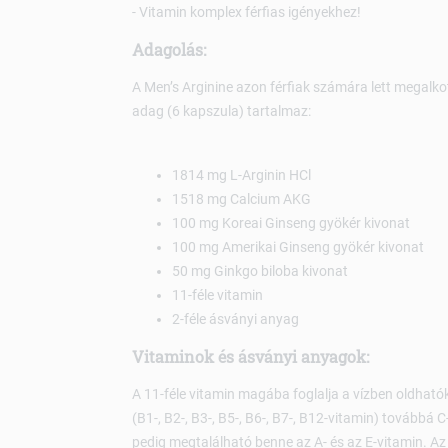
- Vitamin komplex férfias igényekhez!
Adagolás:
A Men’s Arginine azon férfiak számára lett megalko
adag (6 kapszula) tartalmaz:
1814 mg L-Arginin HCl
1518 mg Calcium AKG
100 mg Koreai Ginseng gyökér kivonat
100 mg Amerikai Ginseng gyökér kivonat
50 mg Ginkgo biloba kivonat
11-féle vitamin
2-féle ásványi anyag
Vitaminok és ásványi anyagok:
A 11-féle vitamin magába foglalja a vízben oldható
(B1-, B2-, B3-, B5-, B6-, B7-, B12-vitamin) továbbá 
pedig megtalálható benne az A- és az E-vitamin. Az