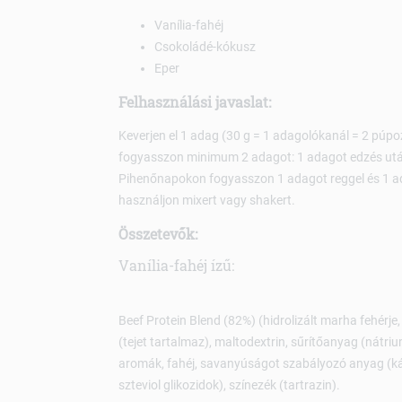
Vanília-fahéj
Csokoládé-kókusz
Eper
Felhasználási javaslat:
Keverjen el 1 adag (30 g = 1 adagolókanál = 2 púpo
fogyasszon minimum 2 adagot: 1 adagot edzés után 
Pihenőnapokon fogyasszon 1 adagot reggel és 1 ad
használjon mixert vagy shakert.
Összetevők:
Vanília-fahéj ízű:
Beef Protein Blend (82%) (hidrolizált marha fehérje, 
(tejet tartalmaz), maltodextrin, sűrítőanyag (nátriu
aromák, fahéj, savanyúságot szabályozó anyag (káliu
szteviol glikozidok), színezék (tartrazin).