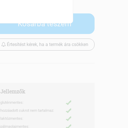
Szállítási díjak
Kosárba teszem
Értesítést kérek, ha a termék ára csökken
Jellemzők
gluténmentes:
hozzáadott cukrot nem tartalmaz:
laktózmentes:
pálmaolajmentes: