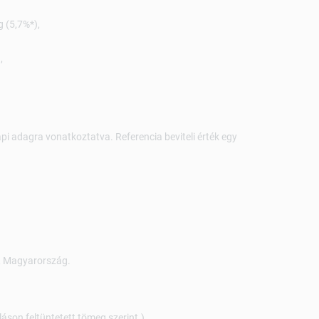
g (5,7%*),
,
napi adagra vonatkoztatva. Referencia beviteli érték egy
., Magyarország.
áson feltüntetett tömeg szerint.)