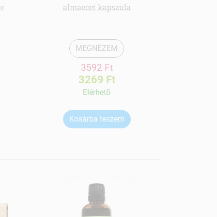
or
almaecet kapszula
Olimp
napoz
MEGNÉZEM
3592 Ft
3269 Ft
Elérhetõ
Kosárba teszem
Ko