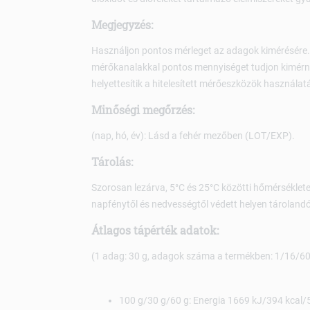
Megjegyzés:
Használjon pontos mérleget az adagok kimérésére
mérőkanalakkal pontos mennyiséget tudjon kimérni
helyettesítik a hitelesített mérőeszközök használat
Minőségi megőrzés:
(nap, hó, év): Lásd a fehér mezőben (LOT/EXP).
Tárolás:
Szorosan lezárva, 5°C és 25°C közötti hőmérsékleten
napfénytől és nedvességtől védett helyen tárolandó
Átlagos tápérték adatok:
(1 adag: 30 g, adagok száma a termékben: 1/16/60
100 g/30 g/60 g: Energia 1669 kJ/394 kcal/