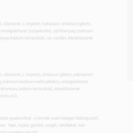
L-Glutamin, L-Arginin), kakaópor, ízfokozó (glicin),
 emulgeálószer (szójalecitin), sűrítőanyag (nátrium-
yag (kálium-tartarátok), só, vanillin, édesítőszerek
L-Glutamin, L-Arginin), ízfokozó (glicin), pálmazsír1
g (nátrium-karboxi-metil-cellulóz), emulgeálószer
itromsav, kálium-tartarátok), édesítőszerek
avörös AC).
tást gyakorolhat. A termék csak hidegen feldolgozott,
 Tejet, tojást, glutént, szóját, rákféléket, kén-
yártó üzemben készült.