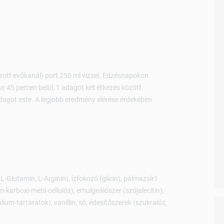
zott evőkanál) port 250 ml vízzel. Edzésnapokon
45 percen belül, 1 adagot két étkezés között.
agot este. A legjobb eredmény elérése érdekében
L-Glutamin, L-Arginin), ízfokozó (glicin), pálmazsír1
m-karboxi-metil-cellulóz), emulgeálószer (szójalecitin),
m-tartarátok), vanillin, só, édesítőszerek (szukralóz,