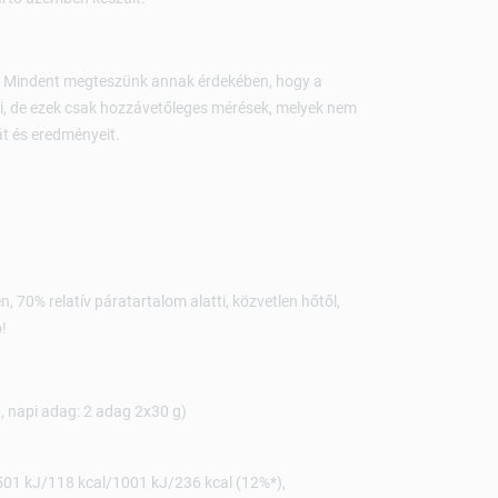
. Mindent megteszünk annak érdekében, hogy a
, de ezek csak hozzávetőleges mérések, melyek nem
át és eredményeit.
, 70% relatív páratartalom alatti, közvetlen hőtől,
!
, napi adag: 2 adag 2x30 g)
501 kJ/118 kcal/1001 kJ/236 kcal (12%*),