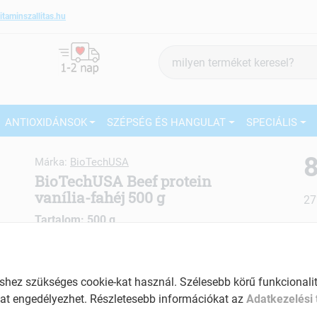
itaminszallitas.hu
Termék
keresés
ANTIOXIDÁNSOK
SZÉPSÉG ÉS HANGULAT
SPECIÁLIS
8
Márka:
BioTechUSA
BioTechUSA Beef protein
vanília-fahéj 500 g
27
Tartalom: 500 g
Ké
EAN: 5999076223794
El
Am
ez szükséges cookie-kat használ. Szélesebb körű funkcionalitá
a v
at engedélyezhet. Részletesebb információkat az
Adatkezelési 