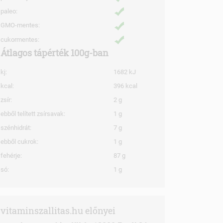
paleo:
GMO-mentes:
cukormentes:
Átlagos tápérték 100g-ban
kj:
1682 kJ
kcal:
396 kcal
zsír:
2 g
ebből telített zsírsavak:
1 g
szénhidrát:
7 g
ebből cukrok:
1 g
fehérje:
87 g
só:
1 g
vitaminszallitas.hu előnyei