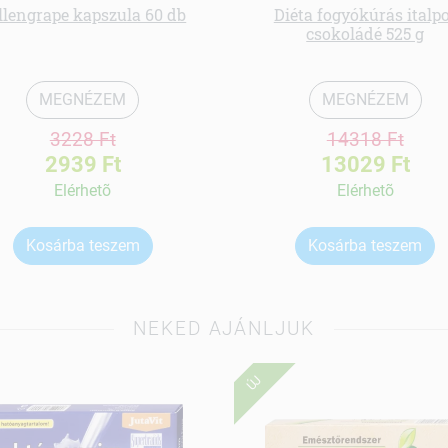
llengrape kapszula 60 db
Diéta fogyókúrás italp
csokoládé 525 g
MEGNÉZEM
MEGNÉZEM
3228 Ft
14318 Ft
2939 Ft
13029 Ft
Elérhetõ
Elérhetõ
Kosárba teszem
Kosárba teszem
NEKED AJÁNLJUK
ÚJ