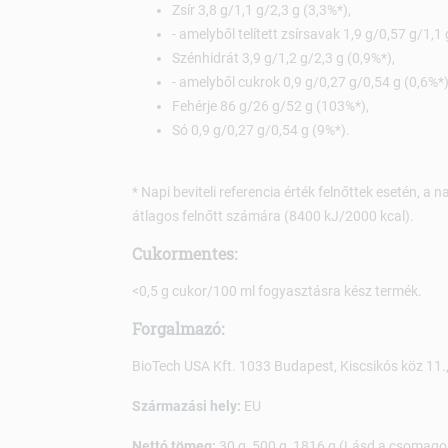
Zsír 3,8 g/1,1 g/2,3 g (3,3%*),
- amelyből telített zsírsavak 1,9 g/0,57 g/1,1 
Szénhidrát 3,9 g/1,2 g/2,3 g (0,9%*),
- amelyből cukrok 0,9 g/0,27 g/0,54 g (0,6%*)
Fehérje 86 g/26 g/52 g (103%*),
Só 0,9 g/0,27 g/0,54 g (9%*).
* Napi beviteli referencia érték felnőttek esetén, a 
átlagos felnőtt számára (8400 kJ/2000 kcal).
Cukormentes:
<0,5 g cukor/100 ml fogyasztásra kész termék.
Forgalmazó:
BioTech USA Kft. 1033 Budapest, Kiscsikós köz 11
Származási hely:
EU
Nettó tömeg:
30 g, 500 g, 1816 g (Lásd a csomagol