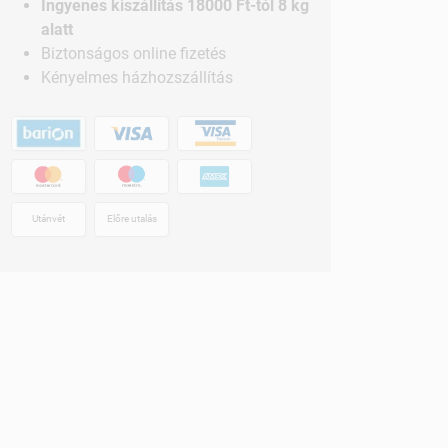
Ingyenes kiszállítás 18000 Ft-tól 8 kg
alatt
Biztonságos online fizetés
Kényelmes házhozszállítás
Utánvét
Előre utalás