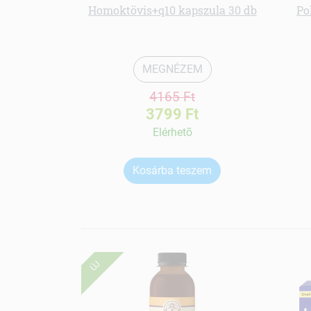
Homoktövis+q10 kapszula 30 db
Po
MEGNÉZEM
4165 Ft
3799 Ft
Elérhetõ
Kosárba teszem
ÚJ