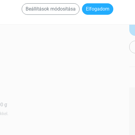
Beállítások módosítása
Elfogadom
0 g
kkel.