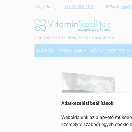
Ügyfélszolgálat:
+36-20-593-0902
Email:
info@v
vitaminok és étrendkiegészítők webáruháza
MÁRKÁK
VITAMINOK
CSONTERŐSÍTÉS
Adatkezelési beállítások
Weboldalunk az alapvető működésh
személyre szabás) egyéb cookie-k