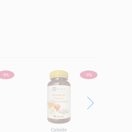
-9%
-9%
Caleido