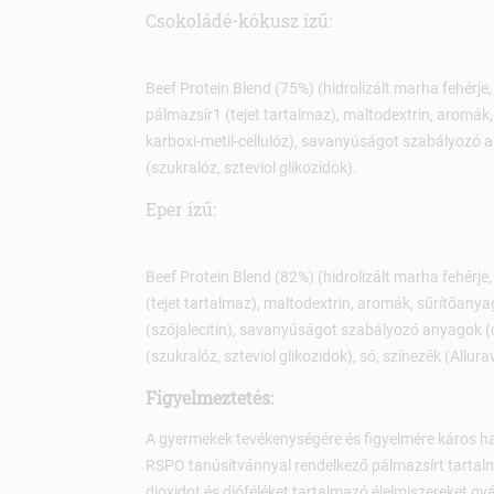
Csokoládé-kókusz ízű:
Beef Protein Blend (75%) (hidrolizált marha fehérje, 
pálmazsír1 (tejet tartalmaz), maltodextrin, aromák,
karboxi-metil-cellulóz), savanyúságot szabályozó an
(szukralóz, szteviol glikozidok).
Eper ízű:
Beef Protein Blend (82%) (hidrolizált marha fehérje, 
(tejet tartalmaz), maltodextrin, aromák, sűrítőanya
(szójalecitin), savanyúságot szabályozó anyagok (c
(szukralóz, szteviol glikozidok), só, színezék (Allur
Figyelmeztetés:
A gyermekek tevékenységére és figyelmére káros ha
RSPO tanúsítvánnyal rendelkező pálmazsírt tartalmaz.
dioxidot és dióféléket tartalmazó élelmiszereket g