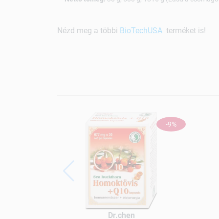
Nézd meg a többi
BioTechUSA
terméket is!
-9%
Dr.chen