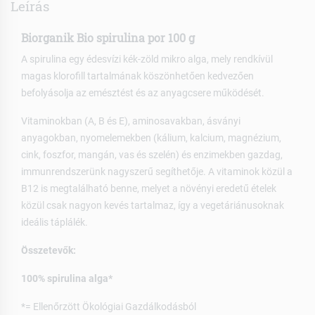
Leírás
Biorganik Bio spirulina por 100 g
A spirulina egy édesvízi kék-zöld mikro alga, mely rendkívül
magas klorofill tartalmának köszönhetően kedvezően
befolyásolja az emésztést és az anyagcsere működését.
Vitaminokban (A, B és E), aminosavakban, ásványi
anyagokban, nyomelemekben (kálium, kalcium, magnézium,
cink, foszfor, mangán, vas és szelén) és enzimekben gazdag,
immunrendszerünk nagyszerű segíthetője. A vitaminok közül a
B12 is megtalálható benne, melyet a növényi eredetű ételek
közül csak nagyon kevés tartalmaz, így a vegetáriánusoknak
ideális táplálék.
Összetevők:
100% spirulina alga*
*= Ellenőrzött Ökológiai Gazdálkodásból