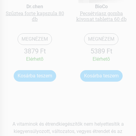
Dr.chen
BioCo
Szűztea forte kapszula 80
Pecsétviasz gomba
db
kivonat tabletta 60 db
MEGNÉZEM
MEGNÉZEM
3879 Ft
5389 Ft
Elérhetõ
Elérhetõ
Kosárba teszem
Kosárba teszem
A vitaminok és étrendkiegészítők nem helyettesítik a
kiegyensúlyozott, változatos, vegyes étrendet és az