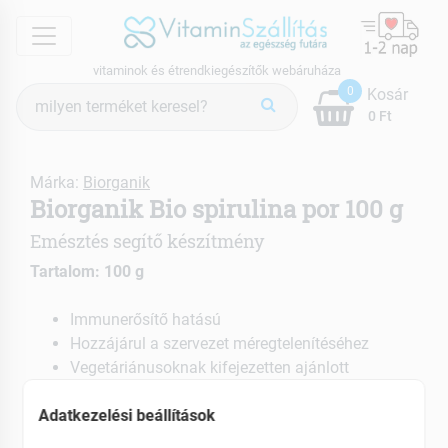
menu
vitaminok és étrendkiegészítők webáruháza
Termék
0
Kosár
keresés
0 Ft
Márka:
Biorganik
Biorganik Bio spirulina por 100 g
Emésztés segítő készítmény
Tartalom: 100 g
Immunerősítő hatású
Hozzájárul a szervezet méregtelenítéséhez
Vegetáriánusoknak kifejezetten ajánlott
EAN: 5999559312755
Adatkezelési beállítások