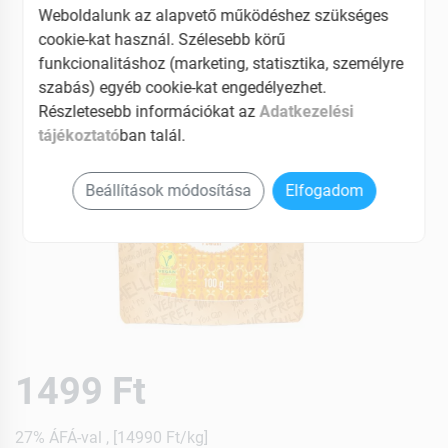
Weboldalunk az alapvető működéshez szükséges
cookie-kat használ. Szélesebb körű
funkcionalitáshoz (marketing, statisztika, személyre
szabás) egyéb cookie-kat engedélyezhet.
Részletesebb információkat az
Adatkezelési
tájékoztató
ban talál.
Beállítások módosítása
Elfogadom
1499 Ft
27% ÁFÁ-val , [14990 Ft/kg]