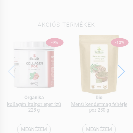
AKCIÓS TERMÉKEK
-9%
-10%
Organika
Bio
kollagén italpor eper ízű
Menü kendermag fehérje
225 g
por 250 g
MEGNÉZEM
MEGNÉZEM