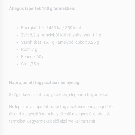
Átlagos tápérték 100 g termékben:
Energiaérték: 1463 kJ / 350 kcal
Zsír: 8,2 g - amelyből telített zsírsavak: 1,1 g
Szénhidrát: 15,1 g - amelyből cukor: 0,25 g
Rost: 7 g
Fehérje: 60 g
Só: 1,75 g
Napi ajánlott fogyasztási mennyiség:
3x2g étkezés előtt vagy közben, elegendő folyadékkal.
Ne lépje túl az ajánlott napi fogyasztási mennyiséget! Az
étrend-kiegészítő nem helyettesíti a vegyes étrendet. A
terméket kisgyermekek elől elzárva kell tartani!