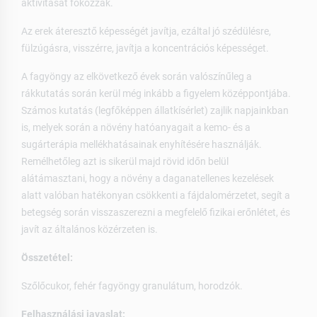
aktivitását fokozzák.
Az erek áteresztő képességét javítja, ezáltal jó szédülésre,
fülzúgásra, visszérre, javítja a koncentrációs képességet.
A fagyöngy az elkövetkező évek során valószínűleg a
rákkutatás során kerül még inkább a figyelem középpontjába.
Számos kutatás (legfőképpen állatkísérlet) zajlik napjainkban
is, melyek során a növény hatóanyagait a kemo- és a
sugárterápia mellékhatásainak enyhítésére használják.
Remélhetőleg azt is sikerül majd rövid időn belül
alátámasztani, hogy a növény a daganatellenes kezelések
alatt valóban hatékonyan csökkenti a fájdalomérzetet, segít a
betegség során visszaszerezni a megfelelő fizikai erőnlétet, és
javít az általános közérzeten is.
Összetétel:
Szőlőcukor, fehér fagyöngy granulátum, horodzók.
Felhasználási javaslat: