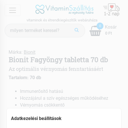
menu
vitaminok és étrendkiegészítők webáruháza
Termék
0
Kosár
keresés
0 Ft
Márka:
Bionit
Bionit Fagyöngy tabletta 70 db
Az optimális vérnyomás fenntartásáért
Tartalom: 70 db
Immunerősítő hatású
Hozzájárul a szív egészséges működéséhez
Vérnyomás csökkentő
EAN: 5997276712377
Adatkezelési beállítások