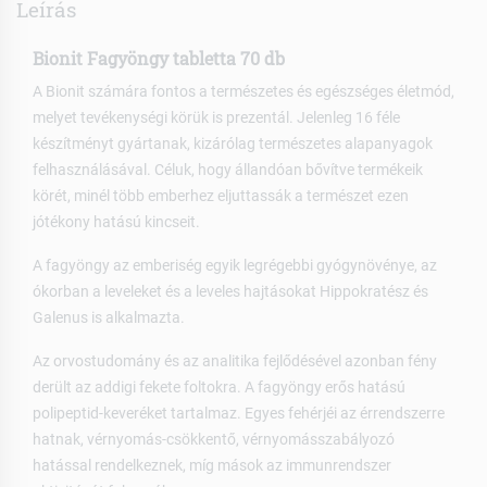
Leírás
Bionit Fagyöngy tabletta 70 db
A Bionit számára fontos a természetes és egészséges életmód,
melyet tevékenységi körük is prezentál. Jelenleg 16 féle
készítményt gyártanak, kizárólag természetes alapanyagok
felhasználásával. Céluk, hogy állandóan bővítve termékeik
körét, minél több emberhez eljuttassák a természet ezen
jótékony hatású kincseit.
A fagyöngy az emberiség egyik legrégebbi gyógynövénye, az
ókorban a leveleket és a leveles hajtásokat Hippokratész és
Galenus is alkalmazta.
Az orvostudomány és az analitika fejlődésével azonban fény
derült az addigi fekete foltokra. A fagyöngy erős hatású
polipeptid-keveréket tartalmaz. Egyes fehérjéi az érrendszerre
hatnak, vérnyomás-csökkentő, vérnyomásszabályozó
hatással rendelkeznek, míg mások az immunrendszer