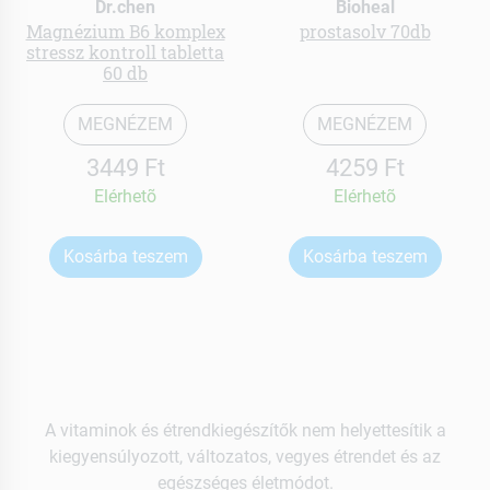
Dr.chen
Bioheal
Magnézium B6 komplex
prostasolv 70db
stressz kontroll tabletta
60 db
MEGNÉZEM
MEGNÉZEM
3449 Ft
4259 Ft
Elérhetõ
Elérhetõ
Kosárba teszem
Kosárba teszem
A vitaminok és étrendkiegészítők nem helyettesítik a
kiegyensúlyozott, változatos, vegyes étrendet és az
egészséges életmódot.