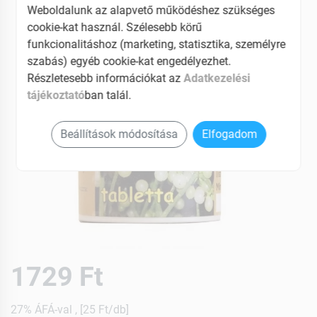
Weboldalunk az alapvető működéshez szükséges
cookie-kat használ. Szélesebb körű
funkcionalitáshoz (marketing, statisztika, személyre
szabás) egyéb cookie-kat engedélyezhet.
Részletesebb információkat az
Adatkezelési
tájékoztató
ban talál.
Beállítások módosítása
Elfogadom
1729 Ft
27% ÁFÁ-val , [25 Ft/db]