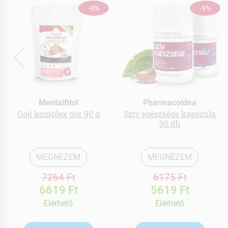
-9%
-9%
Mentalfitol
Pharmacoidea
Goji komplex por 90 g
Szív egészsége kapszula
30 db
MEGNÉZEM
MEGNÉZEM
7264 Ft
6175 Ft
6619 Ft
5619 Ft
Elérhetõ
Elérhetõ