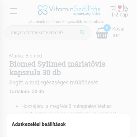
menu
vitaminok és étrendkiegészítők webáruháza
Termék
0
Kosár
keresés
0 Ft
Márka:
Biomed
Biomed Sylimed máriatövis
kapszula 30 db
Segíti a máj egészséges működését
Tartalom: 30 db
Hozzájárul a megfelelő méregtelenítéshez
Segíti a máj és az epe megfelelő működését
Segíti az emésztést
Adatkezelési beállítások
EAN: 5999525621089