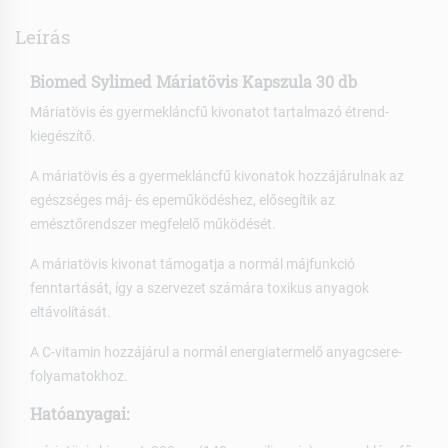
Leírás
Biomed Sylimed Máriatövis Kapszula 30 db
Máriatövis és gyermekláncfű kivonatot tartalmazó étrend-
kiegészítő.
A máriatövis és a gyermekláncfű kivonatok hozzájárulnak az
egészséges máj- és epeműködéshez, elősegítik az
emésztőrendszer megfelelő működését.
A máriatövis kivonat támogatja a normál májfunkció
fenntartását, így a szervezet számára toxikus anyagok
eltávolítását.
A C-vitamin hozzájárul a normál energiatermelő anyagcsere-
folyamatokhoz.
Hatóanyagai: