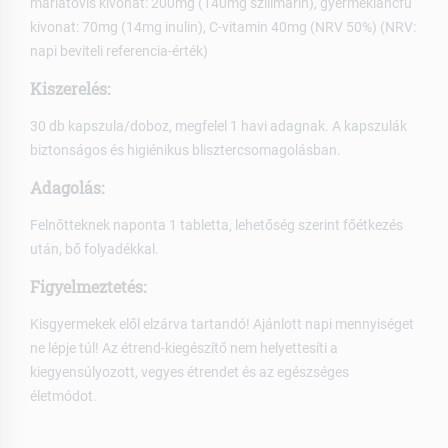
máriatövis kivonat: 200mg (140mg szilimarin), gyermekláncfű
kivonat: 70mg (14mg inulin), C-vitamin 40mg (NRV 50%) (NRV:
napi beviteli referencia-érték)
Kiszerelés:
30 db kapszula/doboz, megfelel 1 havi adagnak. A kapszulák
biztonságos és higiénikus blisztercsomagolásban.
Adagolás:
Felnőtteknek naponta 1 tabletta, lehetőség szerint főétkezés
után, bő folyadékkal.
Figyelmeztetés:
Kisgyermekek elől elzárva tartandó! Ajánlott napi mennyiséget
ne lépje túl! Az étrend-kiegészítő nem helyettesíti a
kiegyensúlyozott, vegyes étrendet és az egészséges
életmódot.