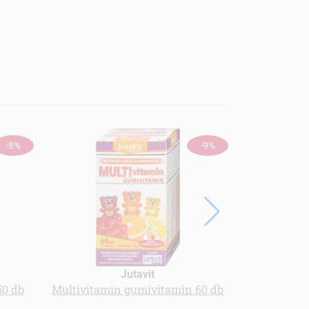
-8%
-9%
Jutavit
50 db
Multivitamin gumivitamin 60 db
Menü kender