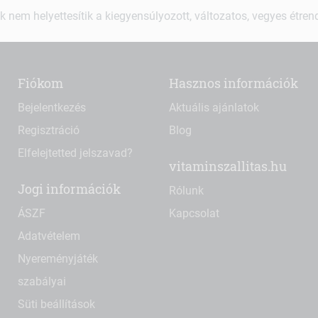
k nem helyettesítik a kiegyensúlyozott, változatos, vegyes étre
Fiókom
Hasznos információk
Bejelentkezés
Aktuális ajánlatok
Regisztráció
Blog
Elfelejtetted jelszavad?
vitaminszallitas.hu
Jogi információk
Rólunk
ÁSZF
Kapcsolat
Adatvételem
Nyereményjáték
szabályai
Süti beállítások