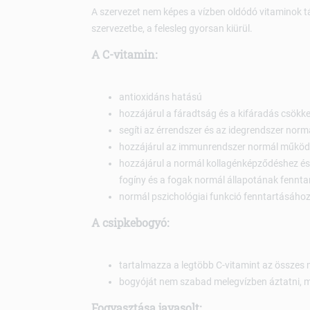
A szervezet nem képes a vízben oldódó vitaminok t
szervezetbe, a felesleg gyorsan kiürül.
A C-vitamin:
antioxidáns hatású
hozzájárul a fáradtság és a kifáradás csökk
segíti az érrendszer és az idegrendszer nor
hozzájárul az immunrendszer normál műkö
hozzájárul a normál kollagénképződéshez és e
fogíny és a fogak normál állapotának fennt
normál pszichológiai funkció fenntartásáho
A csipkebogyó:
tartalmazza a legtöbb C-vitamint az összes 
bogyóját nem szabad melegvízben áztatni, m
Fogyasztása javasolt: