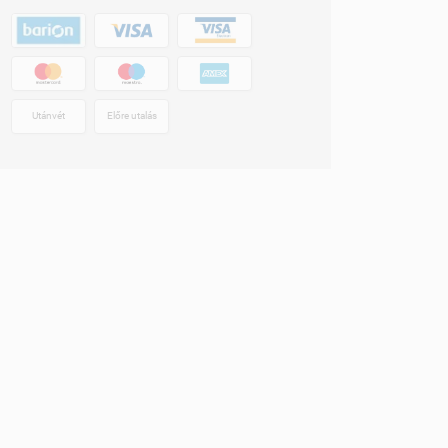
Utánvét
Előre utalás