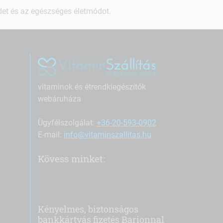
ndet és az egészséges életmódot.
vitaminok és étrendkiegészítők
webáruháza
Ügyfélszolgálat:
+36-20-593-0902
E-mail:
info@vitaminszallitas.hu
Kövess minket:
Kényelmes, biztonságos
bankkártyás fizetés Barionnal