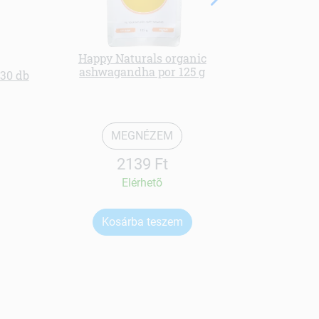
Happy Naturals organic
ashwagandha por 125 g
 30 db
nac 6 kom
MEGNÉZEM
2139 Ft
Elérhetõ
Kosárba teszem
Ko