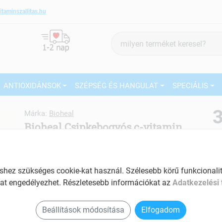
itaminszallitas.hu
Termék
keresés
ANTIOXIDÁNSOK
SZÉPSÉG ÉS HANGULAT
SPECIÁLIS
3
Márka:
Bioheal
Bioheal Csipkebogyós c-vitamin
1000mg nyújtott felszívódású 70
27
db
Ké
C-vitamin tartalmú immunerősítő
ez szükséges cookie-kat használ. Szélesebb körű funkcionalitá
El
Tartalom: 70 db
at engedélyezhet. Részletesebb információkat az
Adatkezelési 
Am
Antioxidáns hatású
a v
Beállítások módosítása
Elfogadom
Energetizáló