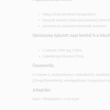
hideg, hűvös átmeneti hónapokban
fokozott stressz, fizikai igénybevétel, kimerü
várandós és szoptató kismamák számára
Hatóanyag Ajánlott napi bevitel %-a feln
C-vitamin 1000 mg 1250%
Csipkebogyó kivonat 25mg -
Összetevők:
C-vitamin (L-aszkorbinsav), maltodextrin, stabilizát
(25mg/filmtabletta), emulgeálószer (magnézium-szte
Adagolás:
Napi 1 filmtabletta 1-2 dl vízzel