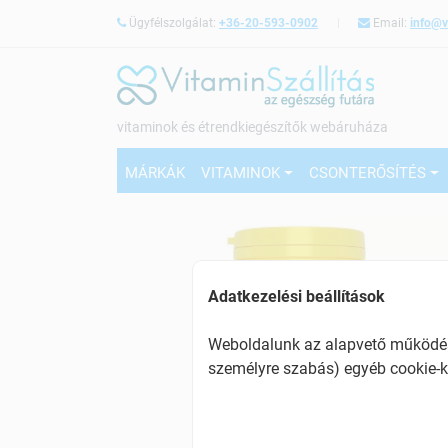
Ügyfélszolgálat:
+36-20-593-0902
Email:
info@v
vitaminok és étrendkiegészítők webáruháza
MÁRKÁK
VITAMINOK
CSONTERŐSÍTÉS
Adatkezelési beállítások
Weboldalunk az alapvető működésh
személyre szabás) egyéb cookie-k