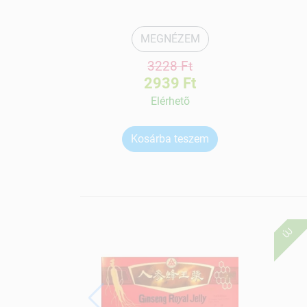
MEGNÉZEM
3228 Ft
2939 Ft
Elérhetõ
Kosárba teszem
ÚJ