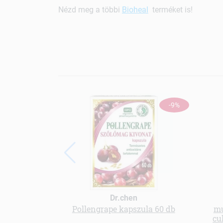
Nézd meg a többi
Bioheal
terméket is!
-9%
Dr.chen
Pollengrape kapszula 60 db
mu
cu