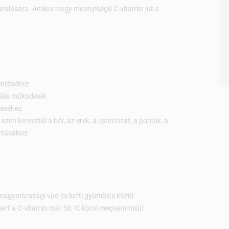
árolására. Amikor nagy mennyiségű C-vitamin jut a
entéséhez
mális működését
déséhez
zen keresztül a bőr, az erek, a csontozat, a porcok, a
artásához
z
magyarországi vad és kerti gyümölcs közül
ert a C-vitamin már 50 °C körül megsemmisül