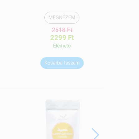
MEGNÉZEM
2518 Ft
2299 Ft
Elérhetõ
Kosárba teszem
Ko