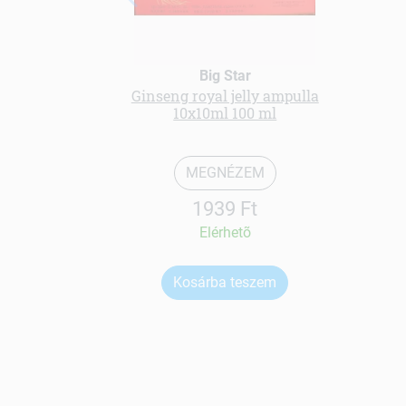
Big Star
Ginseng royal jelly ampulla
10x10ml 100 ml
MEGNÉZEM
1939 Ft
Elérhetõ
Kosárba teszem