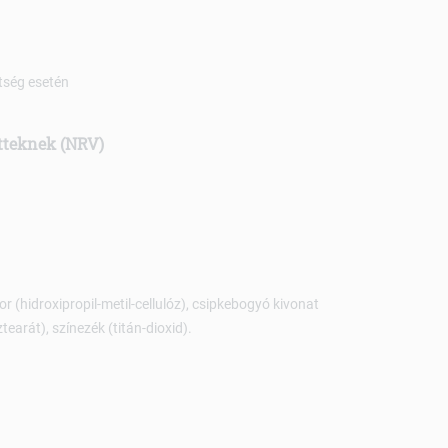
ltség esetén
őtteknek (NRV)
or (hidroxipropil-metil-cellulóz), csipkebogyó kivonat
arát), színezék (titán-dioxid).