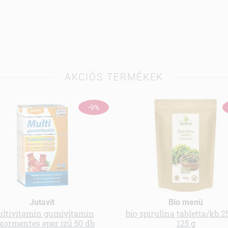
AKCIÓS TERMÉKEK
-9%
Jutavit
Bio menü
ltivitamin gumivitamin
bio spirulina tabletta/kb.2
kormentes eper ízű 50 db
125 g