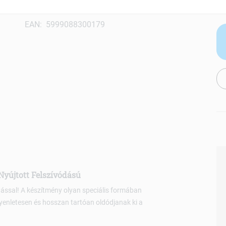
Segít a betegségek megelőzésében
EAN: 5999088300179
yújtott Felszívódású
ással! A készítmény olyan speciális formában
enletesen és hosszan tartóan oldódjanak ki a