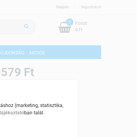
Belépés
Regisztráció
0
Kosár
0 Ft
ÚJDONSÁG
AKCIÓS
579 Ft
% ÁFÁ-val , [51 Ft/db]
szletinformáció:
shoz (marketing, statisztika,
érhetõ
tájékoztató
ban talál.
ennyiben
csütörtök 18:00 óráig rendelsz,
árható kiszállítás augusztus 11, kedd
.