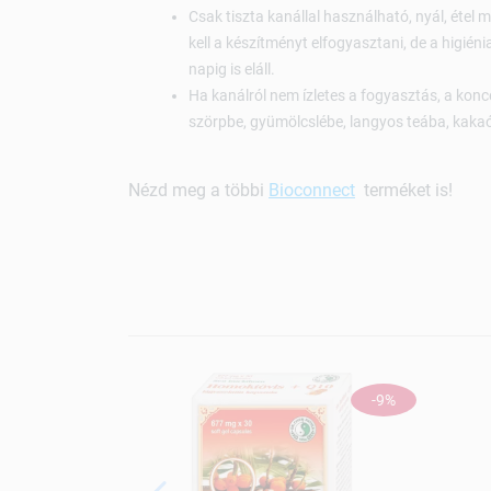
Csak tiszta kanállal használható, nyál, étel 
kell a készítményt elfogyasztani, de a higié
napig is eláll.
Ha kanálról nem ízletes a fogyasztás, a kon
szörpbe, gyümölcslébe, langyos teába, kakaób
Nézd meg a többi
Bioconnect
terméket is!
-9%