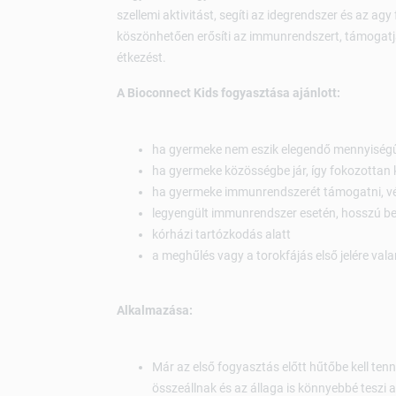
szellemi aktivitást, segíti az idegrendszer és az a
köszönhetően erősíti az immunrendszert, támogat
étkezést.
A Bioconnect Kids fogyasztása ajánlott:
ha gyermeke nem eszik elegendő mennyiségű
ha gyermeke közösségbe jár, így fokozottan 
ha gyermeke immunrendszerét támogatni, véd
legyengült immunrendszer esetén, hosszú b
kórházi tartózkodás alatt
a meghűlés vagy a torokfájás első jelére val
Alkalmazása:
Már az első fogyasztás előtt hűtőbe kell ten
összeállnak és az állaga is könnyebbé teszi a