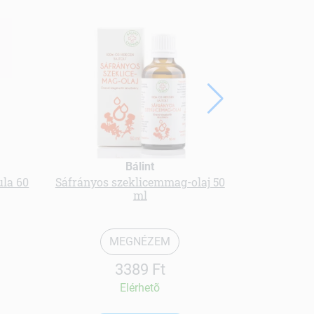
Bálint
la 60
Sáfrányos szeklicemmag-olaj 50
Fagyöng
ml
MEGNÉZEM
3389 Ft
Elérhetõ