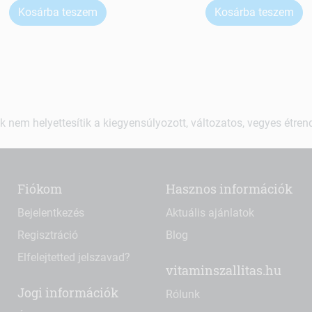
Kosárba teszem
Kosárba teszem
k nem helyettesítik a kiegyensúlyozott, változatos, vegyes étre
Fiókom
Hasznos információk
Bejelentkezés
Aktuális ajánlatok
Regisztráció
Blog
Elfelejtetted jelszavad?
vitaminszallitas.hu
Jogi információk
Rólunk