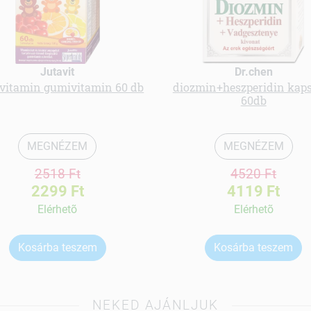
Jutavit
Dr.chen
vitamin gumivitamin 60 db
diozmin+heszperidin kap
60db
MEGNÉZEM
MEGNÉZEM
2518 Ft
4520 Ft
2299 Ft
4119 Ft
Elérhetõ
Elérhetõ
Kosárba teszem
Kosárba teszem
NEKED AJÁNLJUK