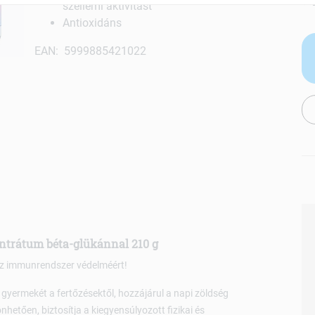
szellemi aktivitást
Antioxidáns
EAN: 5999885421022
ntrátum béta-glükánnal 210 g
z immunrendszer védelméért!
 gyermekét a fertőzésektől, hozzájárul a napi zöldség
etően, biztosítja a kiegyensúlyozott fizikai és