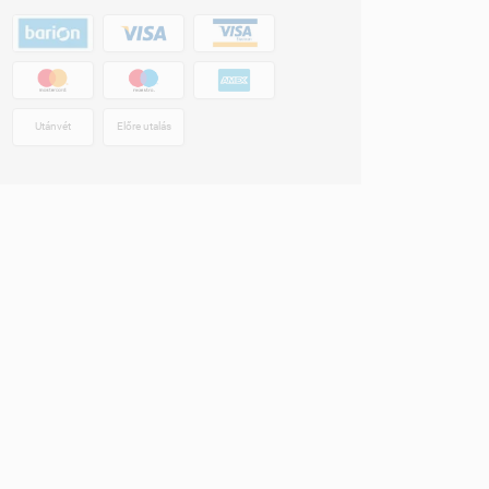
Utánvét
Előre utalás