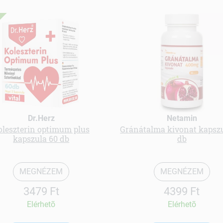
Dr.Herz
Netamin
oleszterin optimum plus
Gránátalma kivonat kapszu
kapszula 60 db
db
MEGNÉZEM
MEGNÉZEM
3479 Ft
4399 Ft
Elérhetõ
Elérhetõ