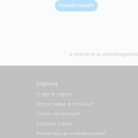
Kosárba teszem
A vitaminok és étrendkiegészítő
Segítség
Új ügyfél vagyok
Hogyan adjak le rendelést?
Fizetési lehetőségek
Szállítási módok
Problémád van a rendeléseddel?