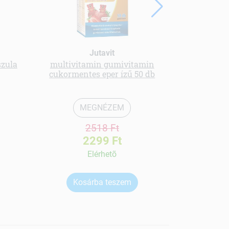
Jutavit
szula
multivitamin gumivitamin
Olimp
cukormentes eper ízű 50 db
napoz
MEGNÉZEM
2518 Ft
2299 Ft
Elérhetõ
Kosárba teszem
Ko