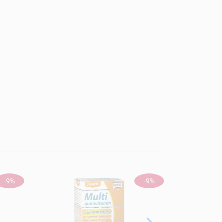
-9%
-9%