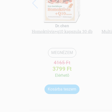
Dr.chen
Homoktövis+q10 kapszula 30 db
Multi
MEGNÉZEM
4165 Ft
3799 Ft
Elérhetõ
Kosárba teszem