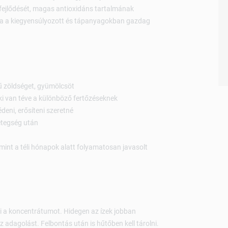
gy fejlődését, magas antioxidáns tartalmának
ja a kiegyensúlyozott és tápanyagokban gazdag
 zöldséget, gyümölcsöt
ki van téve a különböző fertőzéseknek
eni, erősíteni szeretné
etegség után
amint a téli hónapok alatt folyamatosan javasolt
ni a koncentrátumot. Hidegen az ízek jobban
z adagolást. Felbontás után is hűtőben kell tárolni.