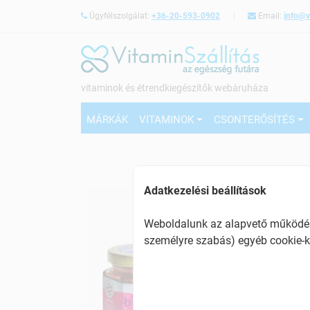
Ügyfélszolgálat:
+36-20-593-0902
Email:
info@v
vitaminok és étrendkiegészítők webáruháza
MÁRKÁK
VITAMINOK
CSONTERŐSÍTÉS
Adatkezelési beállítások
Weboldalunk az alapvető működésh
személyre szabás) egyéb cookie-k