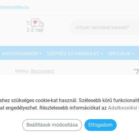
itaminszallitas.hu
Termék
keresés
ANTIOXIDÁNSOK
SZÉPSÉG ÉS HANGULAT
SPECIÁLIS
7
Márka:
Bioconnect
Bioconnect Kids zöldség-
gyümölcs konc.béta-glükánnal
27
210 g
ez szükséges cookie-kat használ. Szélesebb körű funkcionalitá
Ké
Immunerősítő gyermekeknek
at engedélyezhet. Részletesebb információkat az
Adatkezelési 
El
Tartalom: 210 g
Am
Beállítások módosítása
Elfogadom
Segít a betegségek megelőzésében
a v
Biztosítja a kiegyensúlyozott fizikai és