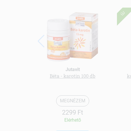
ÚJ
Jutavit
Béta - karotin 100 db
k
MEGNÉZEM
2299 Ft
Elérhetõ