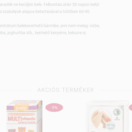
maradék ne kerüljön bele. Felbontás után 30 napon belül
niai szabályok alapos betartásával a hűtőben 60-90
centrátum belekeverhető bármibe, ami nem meleg: vízbe,
a, joghurtba stb., kenhető kenyérre, kekszre is.
AKCIÓS TERMÉKEK
-9%