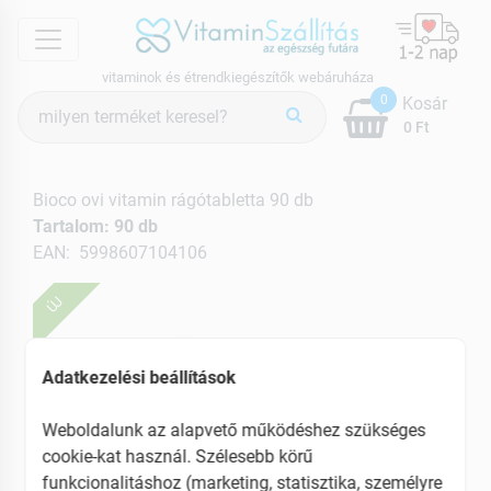
menu
vitaminok és étrendkiegészítők webáruháza
Termék
0
Kosár
keresés
0 Ft
Bioco ovi vitamin rágótabletta 90 db
Tartalom: 90 db
EAN: 5998607104106
ÚJ
Adatkezelési beállítások
Weboldalunk az alapvető működéshez szükséges
cookie-kat használ. Szélesebb körű
funkcionalitáshoz (marketing, statisztika, személyre