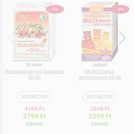
-9%
-9%
Dr.chen
Jutavit
Homoktövis+q10 kapszula
Multivitamin
30 db
gumivitamin 60 db
MEGNÉZEM
MEGNÉZEM
4165 Ft
2518 Ft
3799 Ft
2299 Ft
Elérhetõ
Elérhetõ