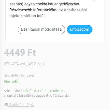
szabás) egyéb cookie-kat engedélyezhet.
Részletesebb információkat az
Adatkezelési
tájékoztató
ban talál.
Beállítások módosítása
Elfogadom
4449 Ft
27% ÁFÁ-val , [49 Ft/db]
Készletinformáció:
Elérhetõ
Amennyiben
hétfő 18:00 óráig rendelsz,
a várható kiszállítás augusztus 12, szerda
.
Szállítási díjak