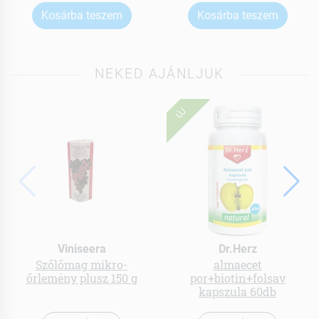
Kosárba teszem
Kosárba teszem
NEKED AJÁNLJUK
ÚJ
Viniseera
Dr.Herz
Szőlőmag mikro-
almaecet
őrlemény plusz 150 g
por+biotin+folsav
kapszula 60db