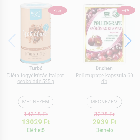
-9%
-9%
Turbó
Dr.chen
Diéta fogyókúrás italpor
Pollengrape kapszula 60
csokoládé 525 g
db
MEGNÉZEM
MEGNÉZEM
14318 Ft
3228 Ft
13029 Ft
2939 Ft
Elérhetõ
Elérhetõ