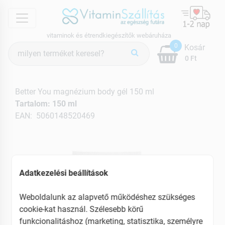
menu
vitaminok és étrendkiegészítők webáruháza
Termék
0
Kosár
keresés
0 Ft
Better You magnézium body gél 150 ml
Tartalom: 150 ml
EAN: 5060148520469
Adatkezelési beállítások
Weboldalunk az alapvető működéshez szükséges
cookie-kat használ. Szélesebb körű
funkcionalitáshoz (marketing, statisztika, személyre