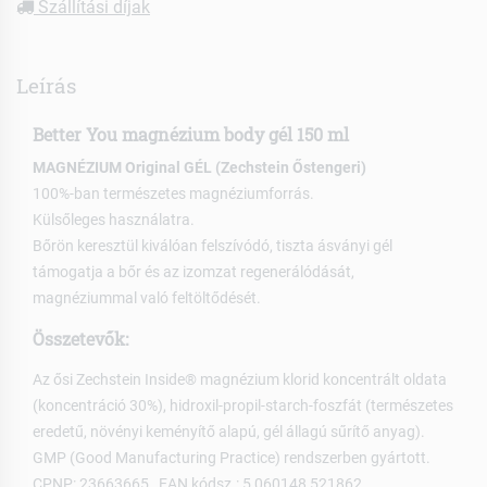
Szállítási díjak
Leírás
Better You magnézium body gél 150 ml
MAGNÉZIUM Original GÉL (Zechstein Őstengeri)
100%-ban természetes magnéziumforrás.
Külsőleges használatra.
Bőrön keresztül kiválóan felszívódó, tiszta ásványi gél
támogatja a bőr és az izomzat regenerálódását,
magnéziummal való feltöltődését.
Összetevők:
Az ősi Zechstein Inside® magnézium klorid koncentrált oldata
(koncentráció 30%), hidroxil-propil-starch-foszfát (természetes
eredetű, növényi keményítő alapú, gél állagú sűrítő anyag).
GMP (Good Manufacturing Practice) rendszerben gyártott.
CPNP: 23663665 , EAN kódsz.: 5 060148 521862