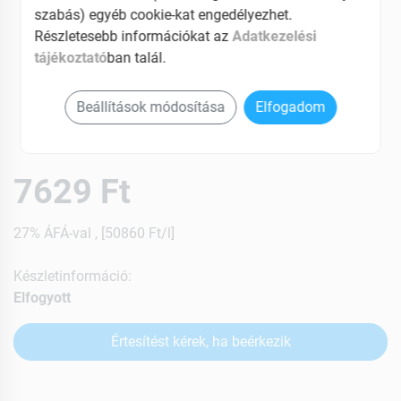
szabás) egyéb cookie-kat engedélyezhet.
Részletesebb információkat az
Adatkezelési
tájékoztató
ban talál.
Beállítások módosítása
Elfogadom
7629 Ft
27% ÁFÁ-val , [50860 Ft/l]
Készletinformáció:
Elfogyott
Értesítést kérek, ha beérkezik