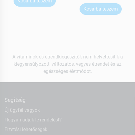
Kosárba teszem
Kosárba teszem
A vitaminok és étrendkiegészítők nem helyettesítik a
kiegyensúlyozott, változatos, vegyes étrendet és az
egészséges életmódot.
Segítség
Új ügyfél vagyok
Hogyan adjak le rendelést?
Fizetési lehetőségek