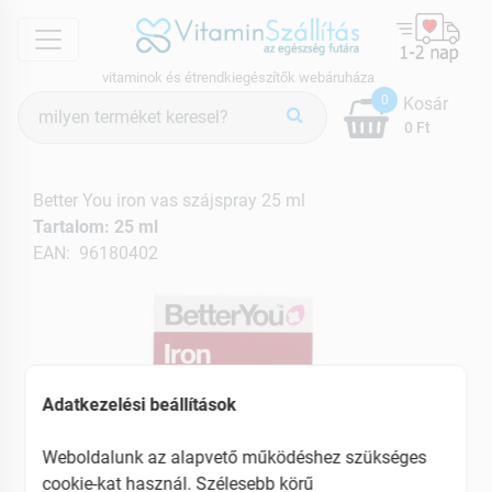
menu
vitaminok és étrendkiegészítők webáruháza
Termék
0
Kosár
keresés
0 Ft
Better You iron vas szájspray 25 ml
Tartalom: 25 ml
EAN: 96180402
Adatkezelési beállítások
Weboldalunk az alapvető működéshez szükséges
cookie-kat használ. Szélesebb körű