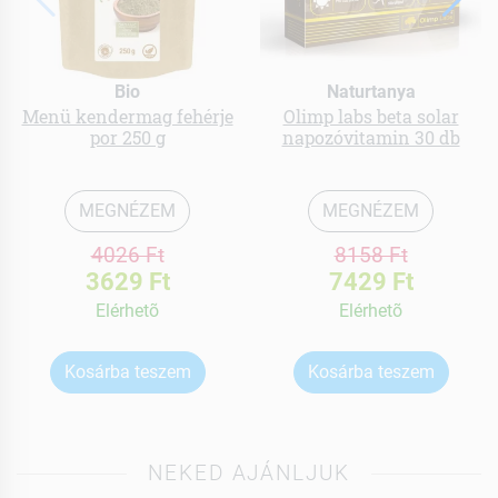
Bio
Naturtanya
Menü kendermag fehérje
Olimp labs beta solar
por 250 g
napozóvitamin 30 db
MEGNÉZEM
MEGNÉZEM
4026 Ft
8158 Ft
3629 Ft
7429 Ft
Elérhetõ
Elérhetõ
Kosárba teszem
Kosárba teszem
NEKED AJÁNLJUK