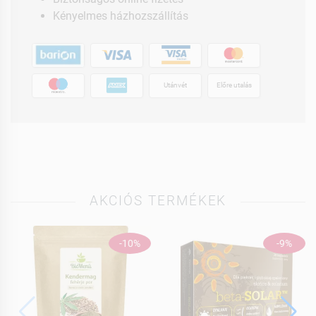
Kényelmes házhozszállítás
Utánvét
Előre utalás
AKCIÓS TERMÉKEK
-10%
-9%