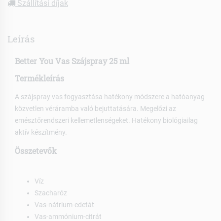
Szállítási díjak
Leírás
Better You Vas Szájspray 25 ml
Termékleírás
A szájspray vas fogyasztása hatékony módszere a hatóanyag
közvetlen véráramba való bejuttatására. Megelőzi az
emésztőrendszeri kellemetlenségeket. Hatékony biológiailag
aktív készítmény.
Összetevők
Víz
Szacharóz
Vas-nátrium-edetát
Vas-ammónium-citrát