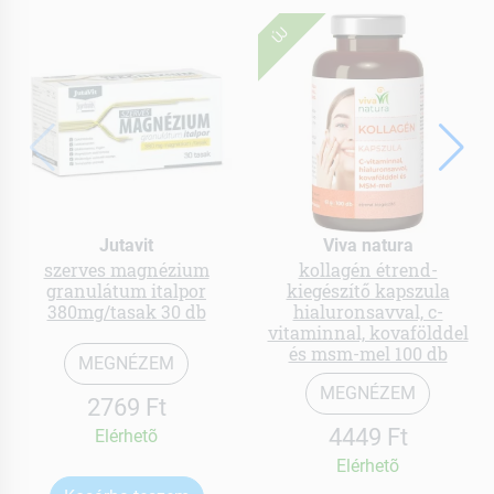
ÚJ
Jutavit
Viva natura
szerves magnézium
kollagén étrend-
granulátum italpor
kiegészítő kapszula
380mg/tasak 30 db
hialuronsavval, c-
vitaminnal, kovafölddel
és msm-mel 100 db
MEGNÉZEM
MEGNÉZEM
2769 Ft
4449 Ft
Elérhetõ
Elérhetõ