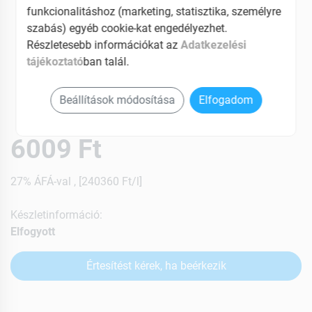
funkcionalitáshoz (marketing, statisztika, személyre
szabás) egyéb cookie-kat engedélyezhet.
Részletesebb információkat az
Adatkezelési
tájékoztató
ban talál.
Beállítások módosítása
Elfogadom
6009 Ft
27% ÁFÁ-val , [240360 Ft/l]
Készletinformáció:
Elfogyott
Értesítést kérek, ha beérkezik