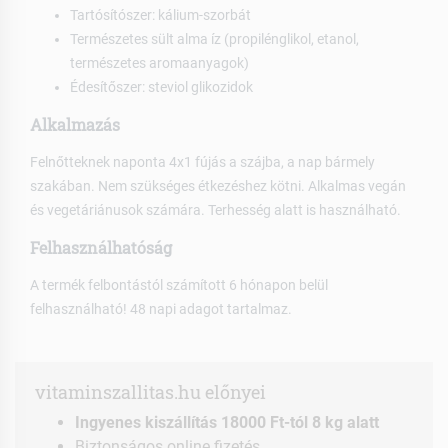
Tartósítószer: kálium-szorbát
Természetes sült alma íz (propilénglikol, etanol,
természetes aromaanyagok)
Édesítőszer: steviol glikozidok
Alkalmazás
Felnőtteknek naponta 4x1 fújás a szájba, a nap bármely
szakában. Nem szükséges étkezéshez kötni. Alkalmas vegán
és vegetáriánusok számára. Terhesség alatt is használható.
Felhasználhatóság
A termék felbontástól számított 6 hónapon belül
felhasználható! 48 napi adagot tartalmaz.
vitaminszallitas.hu előnyei
Ingyenes kiszállítás 18000 Ft-tól 8 kg alatt
Biztonságos online fizetés