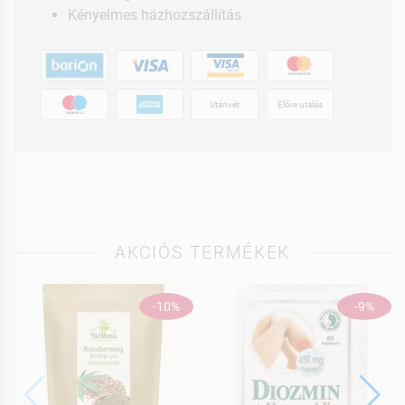
Kényelmes házhozszállítás
Utánvét
Előre utalás
AKCIÓS TERMÉKEK
-10%
-9%