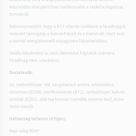
felszívódás által jelentősen hatékonyabb a tabletta/kapszula
formáknál.
Bebizonyosodott, hogy a B12-vitamin csökkenti a fáradtságot,
valamint támogatja a koncentrációt és a memóriát, részt vesz
a normál energiatermelő anyagcsere folyamatokban.
Ideális készítmény az aktív életmódot folytatók számára,
fáradtság ellen, utazáshoz.
Összetevők:
víz, nedvesítőszer: xilit, sárgabarack aroma, antioxidáns:
citromsav (E330), metilkobalamin (B12), tartósítószer: kálium-
szorbát (E202), zöld tea kivonat (camellia sinensis leaf), króm
(króm klorid).
Hatóanyag tartalom (4 fújás):
Napi adag RDA*