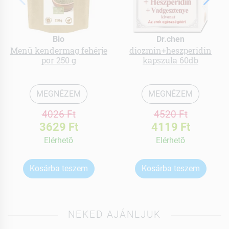
Bio
Dr.chen
Menü kendermag fehérje
diozmin+heszperidin
por 250 g
kapszula 60db
MEGNÉZEM
MEGNÉZEM
4026 Ft
4520 Ft
3629 Ft
4119 Ft
Elérhetõ
Elérhetõ
Kosárba teszem
Kosárba teszem
NEKED AJÁNLJUK