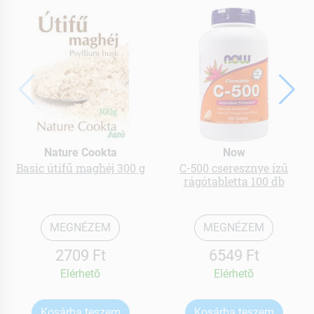
Nature Cookta
Now
Basic útifű maghéj 300 g
C-500 cseresznye ízű
rágótabletta 100 db
MEGNÉZEM
MEGNÉZEM
2709 Ft
6549 Ft
Elérhetõ
Elérhetõ
Kosárba teszem
Kosárba teszem