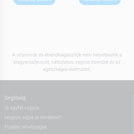
A vitaminok és étrendkiegészítők nem helyettesítik a
kiegyensúlyozott, változatos, vegyes étrendet és az
egészséges életmódot.
Segítség
Új ügyfél vagyok
Hogyan adjak le rendelést?
Fizetési lehetőségek