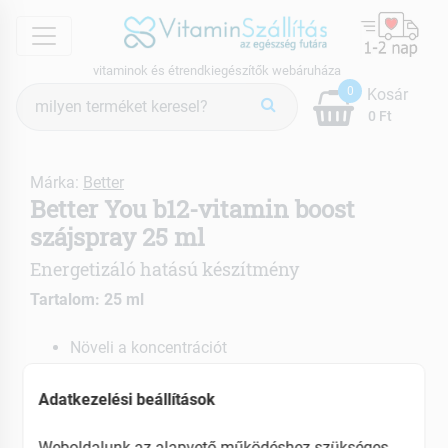
menu
vitaminok és étrendkiegészítők webáruháza
Termék
0
Kosár
keresés
0 Ft
Márka:
Better
Better You b12-vitamin boost
szájspray 25 ml
Energetizáló hatású készítmény
Tartalom: 25 ml
Növeli a koncentrációt
Részt vesz a normál energiatermelő anyagcsere
folyamatokban
Adatkezelési beállítások
Javítja a memóriát
Weboldalunk az alapvető működéshez szükséges