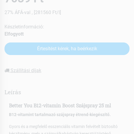
27% ÁFÁ-val , [281560 Ft/l]
Készletinformáció:
Elfogyott
Értesítést kérek, ha beérkezik
Szállítási díjak
Leírás
Better You B12-vitamin Boost Szájspray 25 ml
B12-vitamint tartalmazó szájspray étrend-kiegészítő.
Gyors és a megfelelő esszenciális vitamin felvételt biztosító
készítmény, mely a szájnyálkahártyán keresztül történő