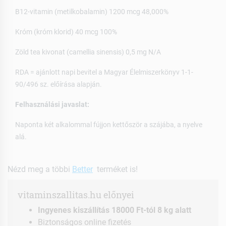
B12-vitamin (metilkobalamin) 1200 mcg 48,000%
Króm (króm klorid) 40 mcg 100%
Zöld tea kivonat (camellia sinensis) 0,5 mg N/A
RDA = ajánlott napi bevitel a Magyar Élelmiszerkönyv 1-1-
90/496 sz. előírása alapján.
Felhasználási javaslat:
Naponta két alkalommal fújjon kettőször a szájába, a nyelve
alá.
Nézd meg a többi
Better
terméket is!
vitaminszallitas.hu előnyei
Ingyenes kiszállítás 18000 Ft-tól 8 kg alatt
Biztonságos online fizetés