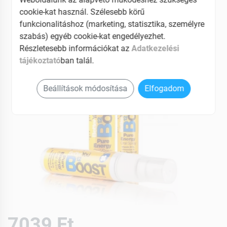
EAN: 96032893
cookie-kat használ. Szélesebb körű
funkcionalitáshoz (marketing, statisztika, személyre
szabás) egyéb cookie-kat engedélyezhet.
Részletesebb információkat az
Adatkezelési
tájékoztató
ban talál.
Beállítások módosítása
Elfogadom
7039 Ft