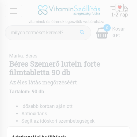
menu
vitaminok és étrendkiegészítők webáruháza
Termék
0
Kosár
keresés
0 Ft
Márka:
Béres
Béres Szemerő lutein forte
filmtabletta 90 db
Az éles látás megőrzéséért
Tartalom: 90 db
Idősebb korban ajánlott
Antioxidáns
Segít az időskori szembetegségek
megelőzésében