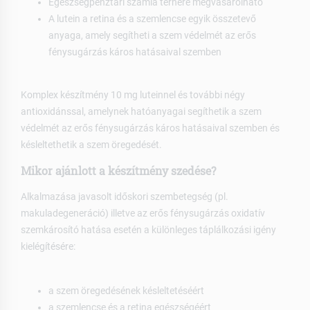
Egészségpénztári számla terhére megvásárolható
A lutein a retina és a szemlencse egyik összetevő
anyaga, amely segítheti a szem védelmét az erős
fénysugárzás káros hatásaival szemben
Komplex készítmény 10 mg luteinnel és további négy
antioxidánssal, amelynek hatóanyagai segíthetik a szem
védelmét az erős fénysugárzás káros hatásaival szemben és
késleltethetik a szem öregedését.
Mikor ajánlott a készítmény szedése?
Alkalmazása javasolt időskori szembetegség (pl.
makuladegeneráció) illetve az erős fénysugárzás oxidatív
szemkárosító hatása esetén a különleges táplálkozási igény
kielégítésére:
a szem öregedésének késleltetéséért
a szemlencse és a retina egészségéért