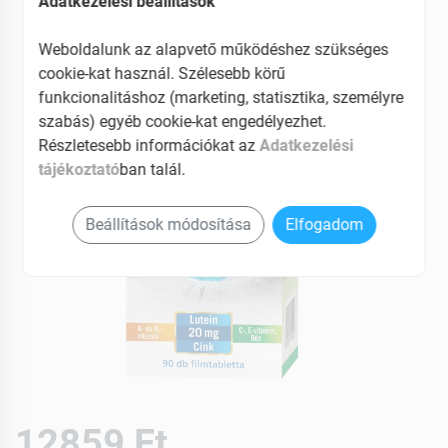
Adatkezelési beállítások
EAN: 5997207713282
Weboldalunk az alapvető működéshez szükséges
cookie-kat használ. Szélesebb körű
funkcionalitáshoz (marketing, statisztika, személyre
szabás) egyéb cookie-kat engedélyezhet.
Részletesebb információkat az
Adatkezelési
tájékoztató
ban talál.
Beállítások módosítása
Elfogadom
12859 Ft