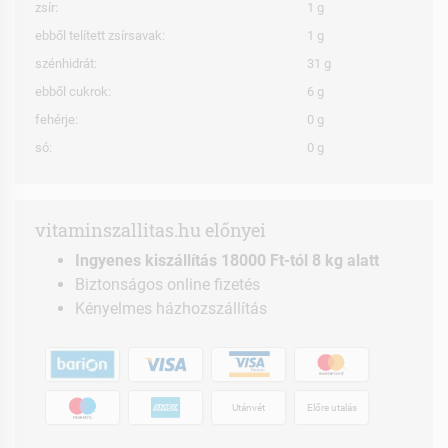
zsír:
1 g
ebből telített zsírsavak:
1 g
szénhidrát:
31 g
ebből cukrok:
6 g
fehérje:
0 g
só:
0 g
vitaminszallitas.hu előnyei
Ingyenes kiszállítás 18000 Ft-tól 8 kg alatt
Biztonságos online fizetés
Kényelmes házhozszállítás
Utánvét
Előre utalás