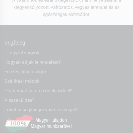
A vitaminok és étrendkiegészítők nem helyettesítik a
kiegyensúlyozott, változatos, vegyes étrendet és az
egészséges életmódot.
Segítség
Új ügyfél vagyok
Hogyan adjak le rendelést?
Fizetési lehetőségek
Szállítási módok
Problémád van a rendeléseddel?
Visszaküldés?
További segítségre van szükséged?