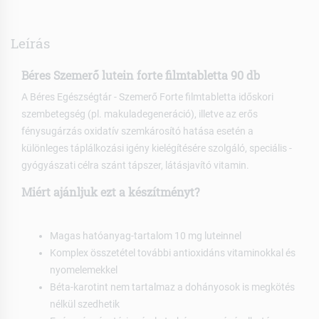
Leírás
Béres Szemerő lutein forte filmtabletta 90 db
A Béres Egészségtár - Szemerő Forte filmtabletta időskori
szembetegség (pl. makuladegeneráció), illetve az erős
fénysugárzás oxidatív szemkárosító hatása esetén a
különleges táplálkozási igény kielégítésére szolgáló, speciális -
gyógyászati célra szánt tápszer, látásjavító vitamin.
Miért ajánljuk ezt a készítményt?
Magas hatóanyag-tartalom 10 mg luteinnel
Komplex összetétel további antioxidáns vitaminokkal és
nyomelemekkel
Béta-karotint nem tartalmaz a dohányosok is megkötés
nélkül szedhetik