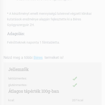
* A készítményt emelt mennyiségű luteinnel végzett klinikai
kutatások eredménye alapján fejlesztette ki a Béres
Gyógyszergyár Zrt.
Adagolás:
Felnőtteknek naponta 1 filmtabletta.
Nézd meg a többi
Béres
terméket is!
Jellemzők
laktózmentes:
gluténmentes:
Átlagos tápérték 100g-ban
kcal:
207 kcal