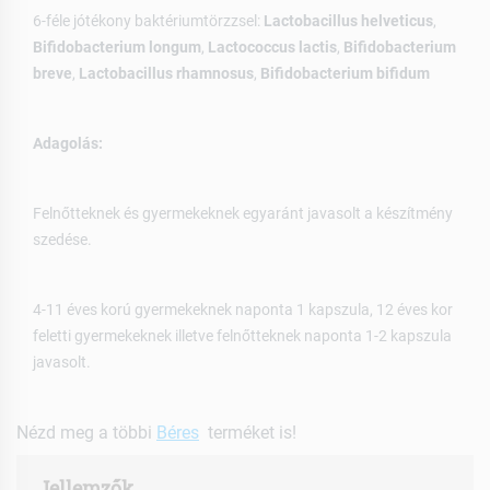
6-féle jótékony baktériumtörzzsel:
Lactobacillus helveticus
,
Bifidobacterium longum
,
Lactococcus lactis
,
Bifidobacterium
breve
,
Lactobacillus rhamnosus
,
Bifidobacterium bifidum
Adagolás:
Felnőtteknek és gyermekeknek egyaránt javasolt a készítmény
szedése.
4-11 éves korú gyermekeknek naponta 1 kapszula, 12 éves kor
feletti gyermekeknek illetve felnőtteknek naponta 1-2 kapszula
javasolt.
Nézd meg a többi
Béres
terméket is!
Jellemzők