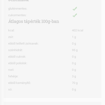
gluténmentes:
cukormentes:
Átlagos tápérték 100g-ban
kcal:
402 kcal
zsír:
1 g
ebből telített zsírsavak:
0 g
szénhidrát:
95 g
ebből cukrok:
0 g
ebből poliolok:
0 g
rost:
0 g
fehérje:
3 g
ebből keményítő:
70 g
só:
0 g