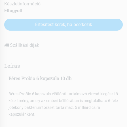
Készletinformáció:
Elfogyott
Értesítést kérek, ha beérkezik
Szállítási díjak
Leírás
Béres Probio 6 kapszula 10 db
Béres ProBio 6 kapszula élőflórát tartalmazó étrend-kiegészítő
készítmény, amely az emberi bélflórában is megtalálható 6-féle
jótékony baktériumtörzset tartalmaz. 5 milliárd csíra
kapszulánként.