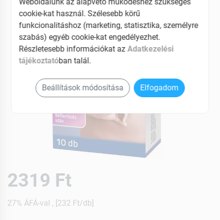
Weboldalunk az alapvető működéshez szükséges
cookie-kat használ. Szélesebb körű
funkcionalitáshoz (marketing, statisztika, személyre
szabás) egyéb cookie-kat engedélyezhet.
Részletesebb információkat az
Adatkezelési
tájékoztató
ban talál.
Beállítások módosítása
Elfogadom
2319 Ft
27% ÁFÁ-val , [232 Ft/db]