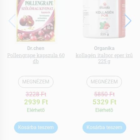
Dr.chen
Organika
Pollengrape kapszula 60
kollagén italpor eper ízű
db
225 g
MEGNÉZEM
MEGNÉZEM
3228 Ft
5850 Ft
2939 Ft
5329 Ft
Elérhetõ
Elérhetõ
Kosárba teszem
Kosárba teszem