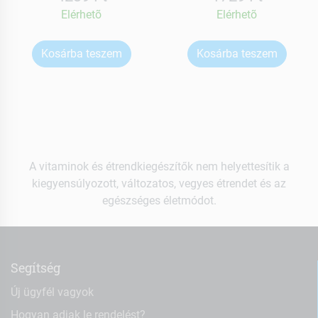
Elérhetõ
Elérhetõ
Kosárba teszem
Kosárba teszem
A vitaminok és étrendkiegészítők nem helyettesítik a
kiegyensúlyozott, változatos, vegyes étrendet és az
egészséges életmódot.
Segítség
Új ügyfél vagyok
Hogyan adjak le rendelést?