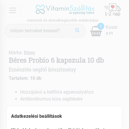
menu
vitaminok és étrendkiegészítők webáruháza
Termék
0
Kosár
keresés
0 Ft
Márka:
Béres
Béres Probio 6 kapszula 10 db
Emésztés segítő készítmény
Tartalom: 10 db
Hozzájárul a bélflóra egyensúlyához
Antibiotikumos kúra segítésére
EAN: 5997207711462
Adatkezelési beállítások