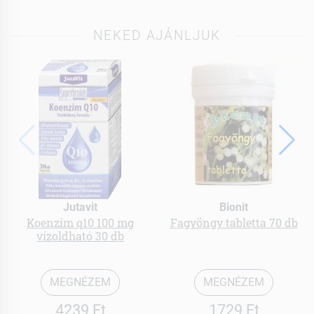
NEKED AJÁNLJUK
Jutavit
Bionit
Koenzim q10 100 mg
Fagyöngy tabletta 70 db
vízoldható 30 db
MEGNÉZEM
MEGNÉZEM
4239 Ft
1729 Ft