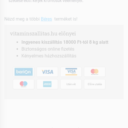
szedése előtt kérjék ki orvosuk véleményét.
Nézd meg a többi
Béres
terméket is!
vitaminszallitas.hu előnyei
Ingyenes kiszállítás 18000 Ft-tól 8 kg alatt
Biztonságos online fizetés
Kényelmes házhozszállítás
Utánvét
Előre utalás