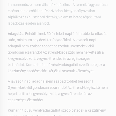
immunrendszer normális működéséhez. A termék fogyasztása
elsősorban a csökkent felszívódás, kiegyensúlyozatlan
táplálkozás (pl. szigorú diéták), valamint betegségek utáni
lábadozás esetén ajánlott.
Adagolás:
Felnőtteknek 50 év felett napi 1 filmtabletta étkezés
után, minimum egy deciliter folyadékkal. A javasolt napi
adagnál nem szabad többet beszedni! Gyermekek elől
gondosan elzárandó! Az étrend-kiegészítő nem helyettesíti a
kiegyensúlyozott, vegyes étrendet és az egészséges
életmódot. Kumarin típusú véralvadásgátlót szedő betegek a
készítmény szedése előtt kérjék ki orvosuk véleményét.
A javasolt napi adagnál nem szabad többet beszedni!
Gyermekek elől gondosan elzárandó! Az étrend-kiegészítő nem
helyettesíti a kiegyensúlyozott, vegyes étrendet és az
egészséges életmódot.
Kumarin típusú véralvadásgátlót szedő betegek a készítmény