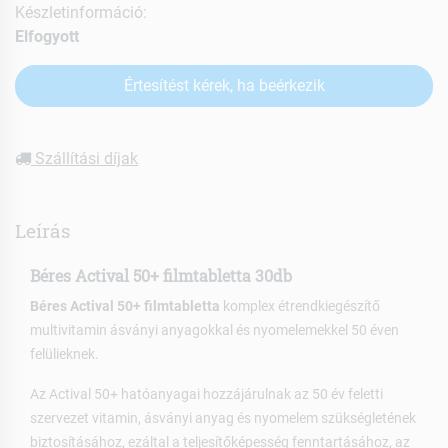
Készletinformáció:
Elfogyott
Értesítést kérek, ha beérkezik
Szállítási díjak
Leírás
Béres Actival 50+ filmtabletta 30db
Béres Actival 50+ filmtabletta
komplex étrendkiegészítő
multivitamin ásványi anyagokkal és nyomelemekkel 50 éven
felülieknek.
Az Actival 50+ hatóanyagai hozzájárulnak az 50 év feletti
szervezet vitamin, ásványi anyag és nyomelem szükségletének
biztosításához, ezáltal a teljesítőképesség fenntartásához, az