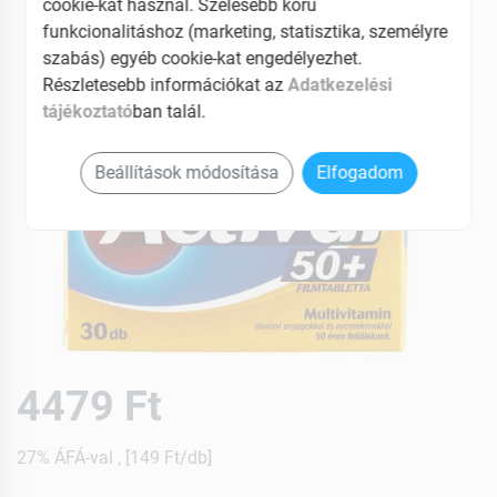
cookie-kat használ. Szélesebb körű
funkcionalitáshoz (marketing, statisztika, személyre
szabás) egyéb cookie-kat engedélyezhet.
Részletesebb információkat az
Adatkezelési
tájékoztató
ban talál.
Beállítások módosítása
Elfogadom
4479 Ft
27% ÁFÁ-val , [149 Ft/db]