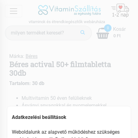
menu
vitaminok és étrendkiegészítők webáruháza
Termék
0
Kosár
keresés
0 Ft
Márka:
Béres
Béres actival 50+ filmtabletta
30db
Tartalom: 30 db
Multivitamin 50 éven felülieknek
Ásványi anyagokkal és nyomelemekkel
Adatkezelési beállítások
EAN: 5997207716290
Weboldalunk az alapvető működéshez szükséges
ÚJ