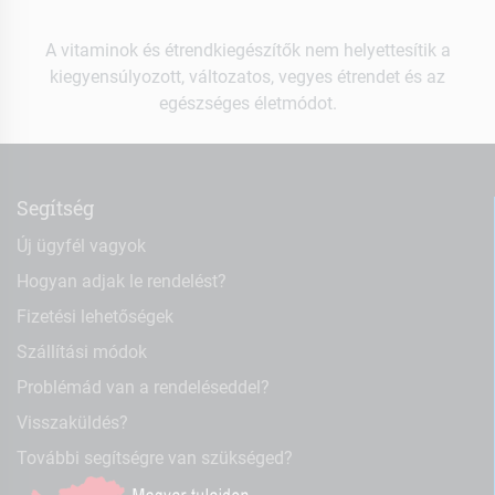
A vitaminok és étrendkiegészítők nem helyettesítik a
kiegyensúlyozott, változatos, vegyes étrendet és az
egészséges életmódot.
Segítség
Új ügyfél vagyok
Hogyan adjak le rendelést?
Fizetési lehetőségek
Szállítási módok
Problémád van a rendeléseddel?
Visszaküldés?
További segítségre van szükséged?