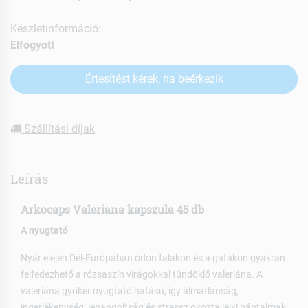
Készletinformáció:
Elfogyott
Értesítést kérek, ha beérkezik
Szállítási díjak
Leírás
Arkocaps Valeriana kapszula 45 db
A nyugtató
Nyár elején Dél-Európában ódon falakon és a gátakon gyakran
felfedezhető a rózsaszín virágokkal tündöklő valeriána. A
valeriana gyökér nyugtató hatású, így álmatlanság,
ingerlékenység, lehangoltság és stressz okozta lelki bántalmak