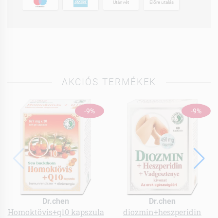
Utánvét
Előre utalás
AKCIÓS TERMÉKEK
-9%
-9%
Dr.chen
Dr.chen
Homoktövis+q10 kapszula
diozmin+heszperidin