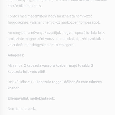
esetén alkalmazható.
Fontos még megemlíteni, hogy használata nem vezet
függőséghez, valamint nem okoz napközben tompaságot.
Amennyiben a növényt kiszárítjuk, nagyon speciális illata lesz,
ami szinte mágnesként vonzza a macskákat, ezért szokták a
valeriánát macskagyökérként is emlegetni.
Adagolás:
Alváshoz:
2 kapszula vacsora közben, majd további 2
kapszula lefekvés előtt.
Relaxációhoz:
1-1 kapszula reggel, délben és este étkezés
közben.
Ellenjavallat, mellékhatások:
Nem ismeretesek.