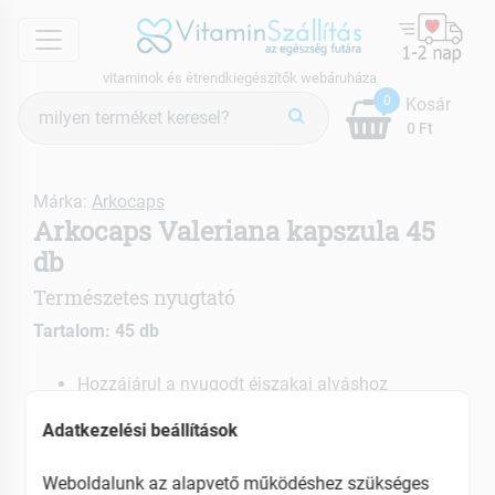
menu
vitaminok és étrendkiegészítők webáruháza
Termék
0
Kosár
keresés
0 Ft
Márka:
Arkocaps
Arkocaps Valeriana kapszula 45
db
Természetes nyugtató
Tartalom: 45 db
Hozzájárul a nyugodt éjszakai alváshoz
Stresszoldó
Adatkezelési beállítások
EAN: 5999884067481
Weboldalunk az alapvető működéshez szükséges