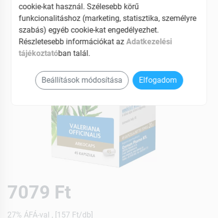
cookie-kat használ. Szélesebb körű
funkcionalitáshoz (marketing, statisztika, személyre
szabás) egyéb cookie-kat engedélyezhet.
Részletesebb információkat az
Adatkezelési
tájékoztató
ban talál.
Beállítások módosítása
Elfogadom
7079 Ft
27% ÁFÁ-val , [157 Ft/db]