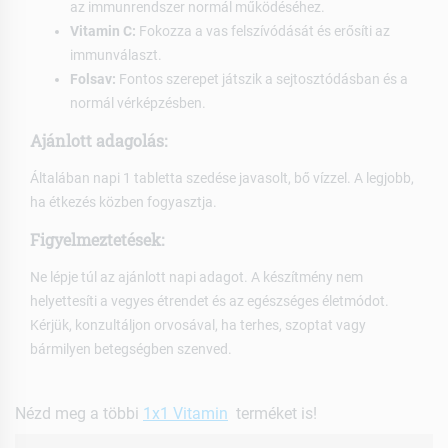
az immunrendszer normál működéséhez.
Vitamin C:
Fokozza a vas felszívódását és erősíti az
immunválaszt.
Folsav:
Fontos szerepet játszik a sejtosztódásban és a
normál vérképzésben.
Ajánlott adagolás:
Általában napi 1 tabletta szedése javasolt, bő vízzel. A legjobb,
ha étkezés közben fogyasztja.
Figyelmeztetések:
Ne lépje túl az ajánlott napi adagot. A készítmény nem
helyettesíti a vegyes étrendet és az egészséges életmódot.
Kérjük, konzultáljon orvosával, ha terhes, szoptat vagy
bármilyen betegségben szenved.
Nézd meg a többi
1x1 Vitamin
terméket is!