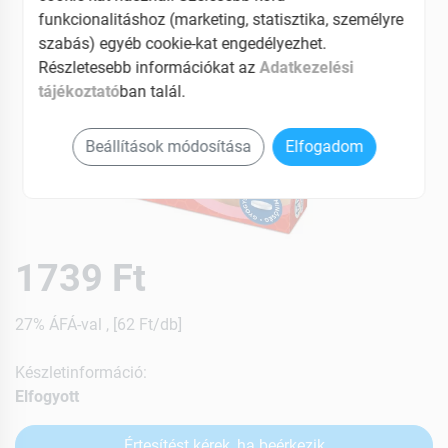
funkcionalitáshoz (marketing, statisztika, személyre
szabás) egyéb cookie-kat engedélyezhet.
Részletesebb információkat az
Adatkezelési
tájékoztató
ban talál.
Beállítások módosítása
Elfogadom
1739 Ft
27% ÁFÁ-val , [62 Ft/db]
Készletinformáció:
Elfogyott
Értesítést kérek, ha beérkezik