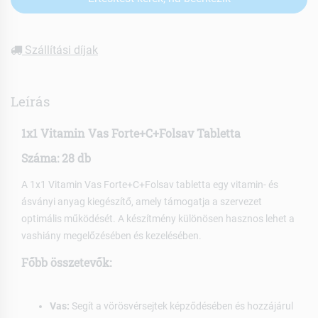
Szállítási díjak
Leírás
1x1 Vitamin Vas Forte+C+Folsav Tabletta
Száma: 28 db
A 1x1 Vitamin Vas Forte+C+Folsav tabletta egy vitamin- és
ásványi anyag kiegészítő, amely támogatja a szervezet
optimális működését. A készítmény különösen hasznos lehet a
vashiány megelőzésében és kezelésében.
Főbb összetevők:
Vas:
Segít a vörösvérsejtek képződésében és hozzájárul