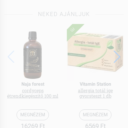
NEKED AJÁNLJUK
ÚJ
Naja forest
Vitamin Station
cordyceps
allergia totál ige
étrendkiegészítő 100 ml
gyorsteszt 1 db
MEGNÉZEM
MEGNÉZEM
16269 Ft
6569 Ft