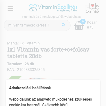
menu
vitaminok és étrendkiegészítők webáruháza
Termék
0
Kosár
keresés
0 Ft
Márka:
1x1 Vitamin
1x1 Vitamin vas forte+c+folsav
tabletta 28db
Tartalom: 28 db
EAN: 2100333325325
ÚJ
Adatkezelési beállítások
Weboldalunk az alapvető működéshez szükséges
cookie-kat használ. Szélesebb körű