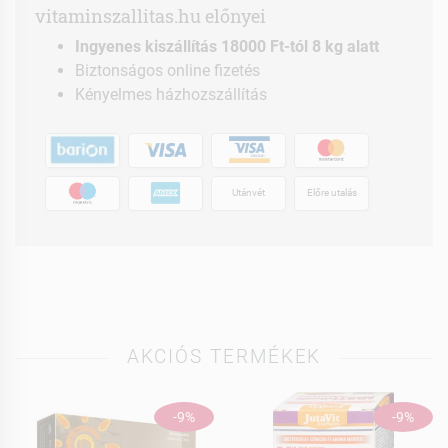
vitaminszallitas.hu előnyei
Ingyenes kiszállítás 18000 Ft-tól 8 kg alatt
Biztonságos online fizetés
Kényelmes házhozszállítás
Utánvét
Előre utalás
AKCIÓS TERMÉKEK
-9%
-9%