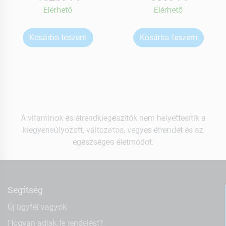
Elérhetõ
Elérhetõ
Kosárba teszem
Kosárba teszem
A vitaminok és étrendkiegészítők nem helyettesítik a
kiegyensúlyozott, változatos, vegyes étrendet és az
egészséges életmódot.
Segítség
Új ügyfél vagyok
Hogyan adjak le rendelést?