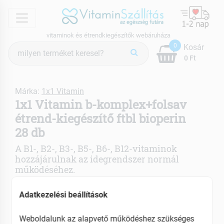
menu
vitaminok és étrendkiegészítők webáruháza
Termék
0
Kosár
keresés
0 Ft
Márka:
1x1 Vitamin
1x1 Vitamin b-komplex+folsav
étrend-kiegészítő ftbl bioperin
28 db
A B1-, B2-, B3-, B5-, B6-, B12-vitaminok
hozzájárulnak az idegrendszer normál
működéséhez.
Tartalom: 28 db
Adatkezelési beállítások
B1-vitamin agyserkentő vitamin
Weboldalunk az alapvető működéshez szükséges
B2- fehérjék építőelemei