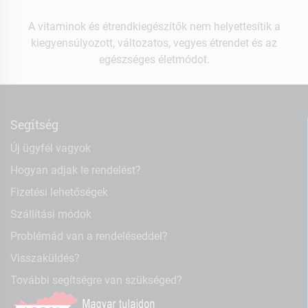
A vitaminok és étrendkiegészítők nem helyettesítik a
kiegyensúlyozott, változatos, vegyes étrendet és az
egészséges életmódot.
Segítség
Új ügyfél vagyok
Hogyan adjak le rendelést?
Fizetési lehetőségek
Szállítási módok
Problémád van a rendeléseddel?
Visszaküldés?
További segítségre van szükséged?