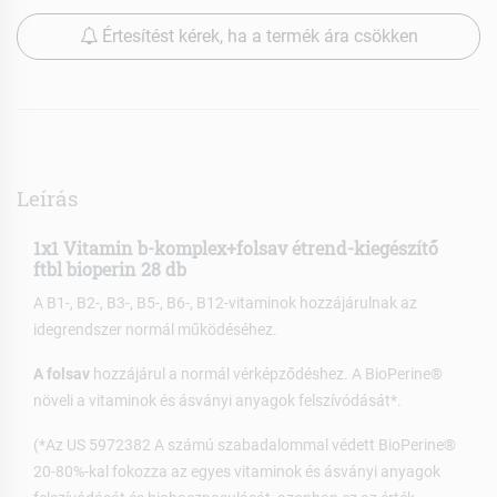
Értesítést kérek, ha a termék ára csökken
Leírás
1x1 Vitamin b-komplex+folsav étrend-kiegészítő
ftbl bioperin 28 db
A B1-, B2-, B3-, B5-, B6-, B12-vitaminok hozzájárulnak az
idegrendszer normál működéséhez.
A folsav
hozzájárul a normál vérképződéshez. A BioPerine®
növeli a vitaminok és ásványi anyagok felszívódását*.
(*Az US 5972382 A számú szabadalommal védett BioPerine®
20-80%-kal fokozza az egyes vitaminok és ásványi anyagok