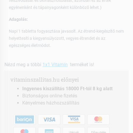
felszívódását és biohasznosulását, azonban ez az érték
egyénenként és tápanyagonként különböző lehet.)
Adagolás:
Napi 1 tabletta fogyasztása javasolt. Az étrend-kiegészítő nem
helyettesíti a kiegyensúlyozott, vegyes étrendet és az
egészséges életmódot.
Nézd meg a többi
1x1 Vitamin
terméket is!
vitaminszallitas.hu előnyei
Ingyenes kiszállítás 18000 Ft-tól 8 kg alatt
Biztonságos online fizetés
Kényelmes házhozszállítás
Utánvét
Előre utalás