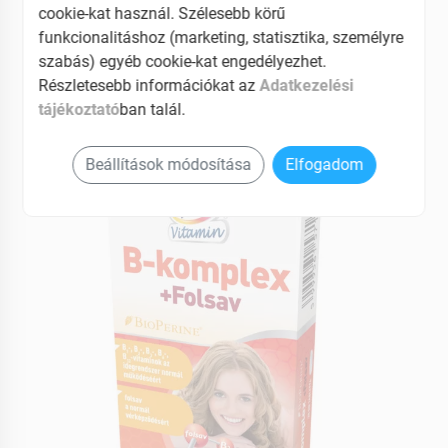
cookie-kat használ. Szélesebb körű
B3- emésztőrendszer normál működéséhez
funkcionalitáshoz (marketing, statisztika, személyre
B5-„stresszellenes” vitamin
szabás) egyéb cookie-kat engedélyezhet.
B6- a bőrünk egészségéért
Részletesebb információkat az
Adatkezelési
B12- idegszövetek egészségéért
tájékoztató
ban talál.
EAN: 5999561571676
Beállítások módosítása
Elfogadom