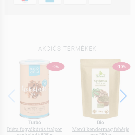
AKCIÓS TERMÉKEK
-9%
-10%
Turbó
Bio
Diéta fogyókúrás italpor
Menü kendermag fehérje
csokoládé 525 g
por 250 g