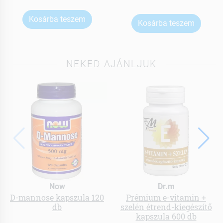
Kosárba teszem
Kosárba teszem
NEKED AJÁNLJUK
Now
Dr.m
D-mannose kapszula 120
Prémium e-vitamin +
db
szelén étrend-kiegészítő
kapszula 600 db