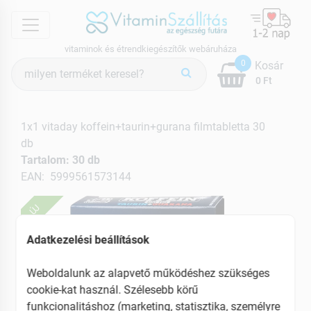
menu
vitaminok és étrendkiegészítők webáruháza
Termék
0
Kosár
keresés
0 Ft
1x1 vitaday koffein+taurin+gurana filmtabletta 30
db
Tartalom: 30 db
EAN: 5999561573144
ÚJ
Adatkezelési beállítások
Weboldalunk az alapvető működéshez szükséges
cookie-kat használ. Szélesebb körű
funkcionalitáshoz (marketing, statisztika, személyre