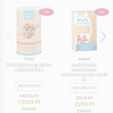
-9%
-9%
Turbó
Jutavit
Diéta fogyókúrás italpor
multivitamin
csokoládé 525 g
gumivitamin
cukormentes eper ízű 50
db
MEGNÉZEM
MEGNÉZEM
14318 Ft
2518 Ft
13029 Ft
2299 Ft
Elérhetõ
Elérhetõ