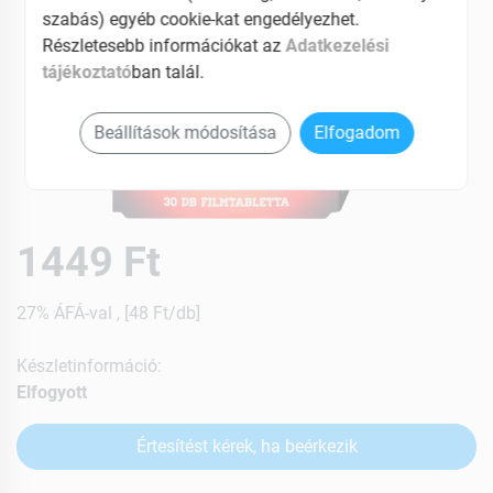
szabás) egyéb cookie-kat engedélyezhet.
Részletesebb információkat az
Adatkezelési
tájékoztató
ban talál.
Beállítások módosítása
Elfogadom
1449 Ft
27% ÁFÁ-val , [48 Ft/db]
Készletinformáció:
Elfogyott
Értesítést kérek, ha beérkezik