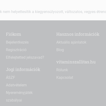
k nem helyettesítik a kiegyensúlyozott, változatos, vegyes étre
Fiókom
Hasznos információk
Bejelentkezés
Aktuális ajánlatok
Regisztráció
Blog
Elfelejtetted jelszavad?
vitaminszallitas.hu
Jogi információk
Rólunk
ÁSZF
Kapcsolat
Adatvételem
Nyereményjáték
szabályai