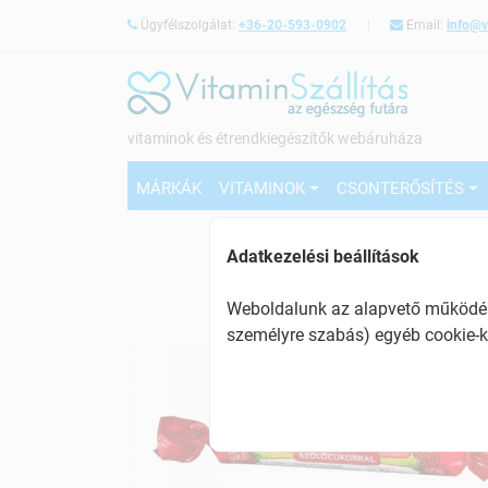
Ügyfélszolgálat:
+36-20-593-0902
Email:
info@v
vitaminok és étrendkiegészítők webáruháza
MÁRKÁK
VITAMINOK
CSONTERŐSÍTÉS
Adatkezelési beállítások
Weboldalunk az alapvető működésh
személyre szabás) egyéb cookie-k