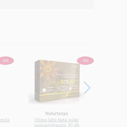
-9%
-9%
Naturtanya
szula
Olimp labs beta solar
Multivitam
napozóvitamin 30 db