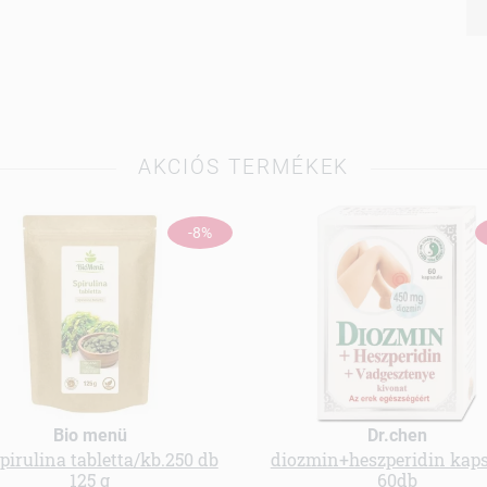
AKCIÓS TERMÉKEK
-8%
Bio menü
Dr.chen
spirulina tabletta/kb.250 db
diozmin+heszperidin kap
125 g
60db