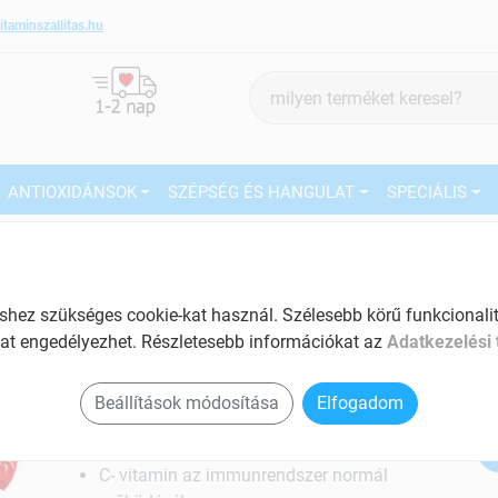
itaminszallitas.hu
Termék
keresés
ANTIOXIDÁNSOK
SZÉPSÉG ÉS HANGULAT
SPECIÁLIS
5
Márka:
1x1 Vitaday
1x1 Vitaday c-vitamin
rágótabletta szőlőcukorral eper
27
ez szükséges cookie-kat használ. Szélesebb körű funkcionalitá
17 db
at engedélyezhet. Részletesebb információkat az
Adatkezelési 
Ké
C-vitamint tartalmaz, amely hozzájárul az
immunrendszer normál működéséhez.
El
Beállítások módosítása
Elfogadom
Tartalom: 17 db
C- vitamin az immunrendszer normál