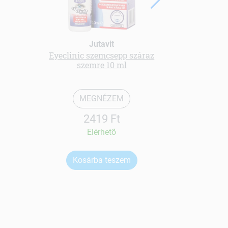
Jutavit
Eyeclinic szemcsepp száraz
fermentál
szemre 10 ml
800mg
MEGNÉZEM
2419 Ft
Elérhetõ
Kosárba teszem
Ko