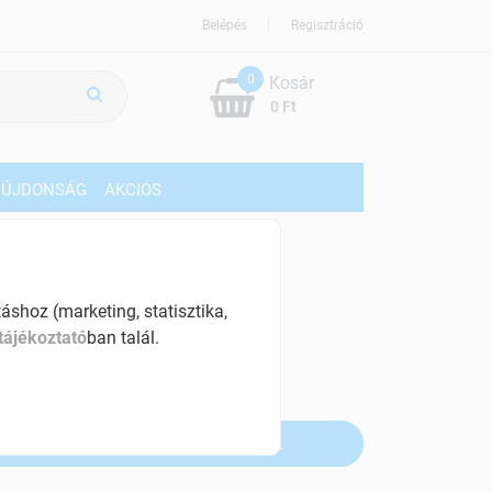
Belépés
Regisztráció
0
Kosár
0 Ft
ÚJDONSÁG
AKCIÓS
49 Ft
% ÁFÁ-val , [32 Ft/db]
shoz (marketing, statisztika,
tájékoztató
ban talál.
szletinformáció:
fogyott
Értesítést kérek, ha beérkezik