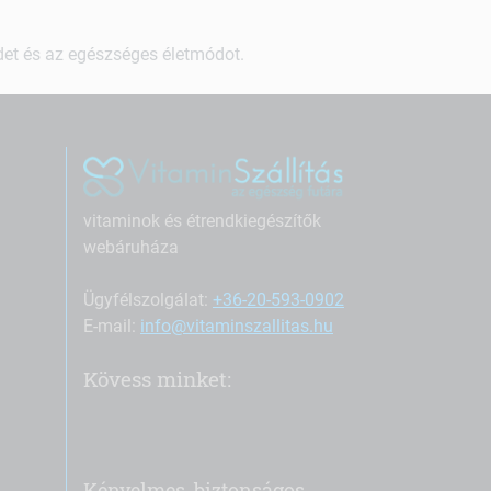
ndet és az egészséges életmódot.
vitaminok és étrendkiegészítők
webáruháza
Ügyfélszolgálat:
+36-20-593-0902
E-mail:
info@vitaminszallitas.hu
Kövess minket:
Kényelmes, biztonságos