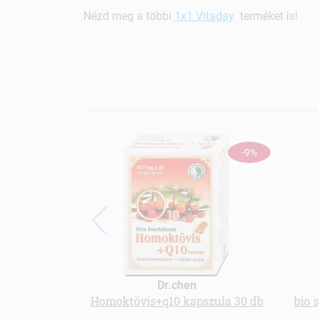
Nézd meg a többi
1x1 Vitaday
terméket is!
-9%
Dr.chen
Homoktövis+q10 kapszula 30 db
bio 