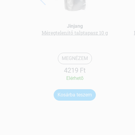
Jinjang
Méregtelenítő talptapasz 10 g
MEGNÉZEM
4219 Ft
Elérhetõ
Kosárba teszem