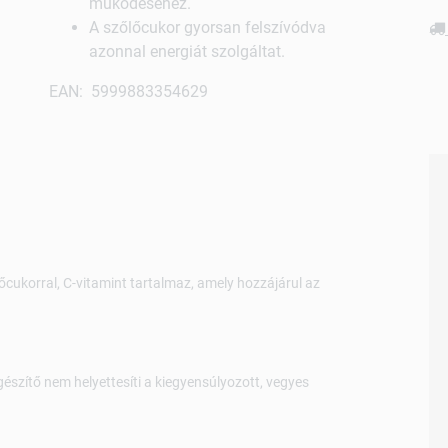
működéséhez.
A szőlőcukor gyorsan felszívódva
azonnal energiát szolgáltat.
EAN: 5999883354629
cukorral, C-vitamint tartalmaz, amely hozzájárul az
gészítő nem helyettesíti a kiegyensúlyozott, vegyes