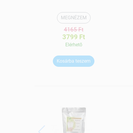
MEGNÉZEM
4165 Ft
3799 Ft
Elérhetõ
Kosárba teszem