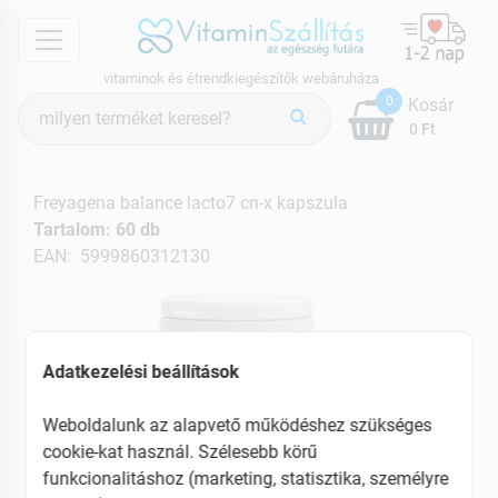
menu
vitaminok és étrendkiegészítők webáruháza
Termék
0
Kosár
keresés
0 Ft
Freyagena balance lacto7 cn-x kapszula
Tartalom: 60 db
EAN: 5999860312130
Adatkezelési beállítások
Weboldalunk az alapvető működéshez szükséges
cookie-kat használ. Szélesebb körű
funkcionalitáshoz (marketing, statisztika, személyre