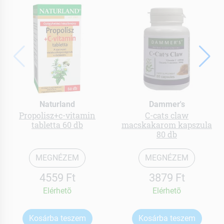
Naturland
Dammer's
Propolisz+c-vitamin
C-cats claw
tabletta 60 db
macskakarom kapszula
80 db
MEGNÉZEM
MEGNÉZEM
4559 Ft
3879 Ft
Elérhetõ
Elérhetõ
Kosárba teszem
Kosárba teszem