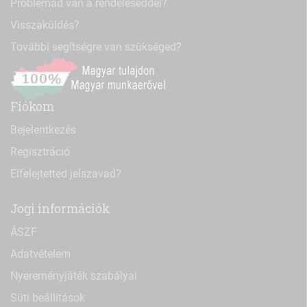
Problémád van a rendeléseddel?
Visszaküldés?
További segítségre van szükséged?
Fiókom
Bejelentkezés
Regisztráció
Elfelejtetted jelszavad?
Jogi információk
ÁSZF
Adatvételem
Nyereményjáték szabályai
Süti beállítások