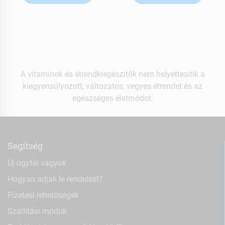
A vitaminok és étrendkiegészítők nem helyettesítik a
kiegyensúlyozott, változatos, vegyes étrendet és az
egészséges életmódot.
Segítség
Új ügyfél vagyok
Hogyan adjak le rendelést?
Fizetési lehetőségek
Szállítási módok