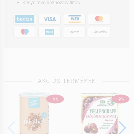
Kényelmes házhozszállítás
Utánvét
Előre utalás
AKCIÓS TERMÉKEK
-9%
-9%