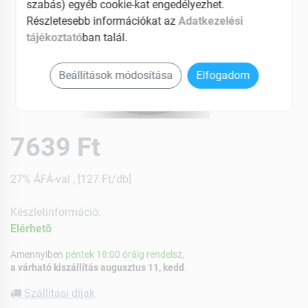
szabás) egyéb cookie-kat engedélyezhet.
Részletesebb információkat az
Adatkezelési
tájékoztató
ban talál.
Beállítások módosítása
Elfogadom
7639 Ft
27% ÁFÁ-val , [127 Ft/db]
Készletinformáció:
Elérhetõ
Amennyiben
péntek 18:00 óráig rendelsz,
a várható kiszállítás augusztus 11, kedd
.
Szállítási díjak